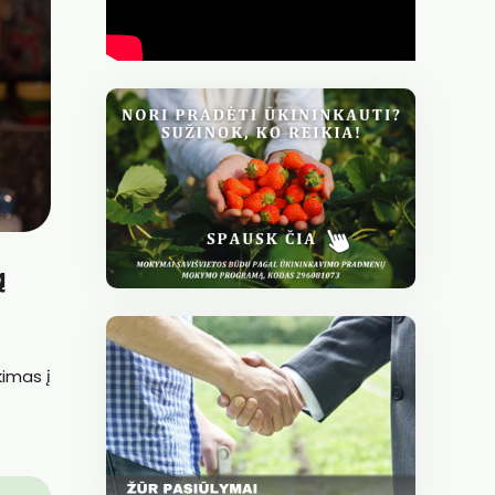
ą
kimas į