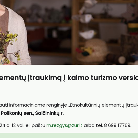
lementų įtraukimą į kaimo turizmo versl
uti informaciniame renginyje „Etnokultūrinių elementų įtrau
, Poškonių sen., Šalčininkų r.
4 d. 12 val. el. paštu
m.rezgys@zur.lt
arba tel. 8 699 17769.