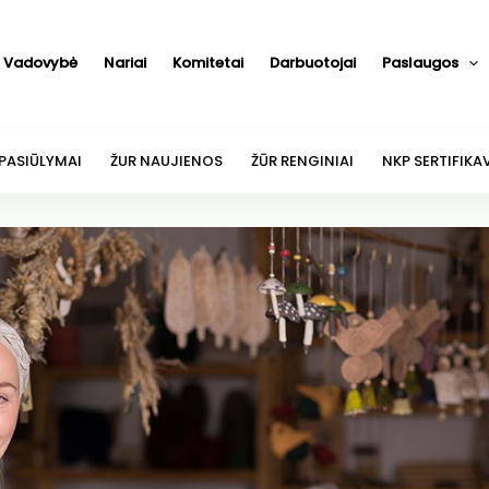
Vadovybė
Nariai
Komitetai
Darbuotojai
Paslaugos
 PASIŪLYMAI
ŽUR NAUJIENOS
ŽŪR RENGINIAI
NKP SERTIFIKA