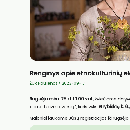
Renginys apie etnokultūrinių e
ŽUR Naujienos
/
2023-09-17
Rugsėjo mėn. 25 d. 10.00 val.,
kviečiame dalyva
kaimo turizmo verslą“, kuris vyks
Grybiškių k. 6.
Maloniai laukiame Jūsų registracijos iki rugsėjo 2