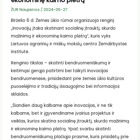
ekonominę kaimo plėtrą
ŽUR Naujienos
/
2024-05-27
Birželio 6 d. Žemės ūkio rūmai organizuoja renginį
„Inovacijų įtaka skatinant socialinę įtrauktį, skurdo
mažinimą ir ekonominę kaimo plėtrą“, kuris vyks
Lietuvos agrarinių ir miškų mokslų centro Žemdirbystės
institute.
Renginio tikslas – skatinti bendruomeniškumą ir
keitimąsi gerąja patirtimi bei taikyti inovacijas
bendruomenėse, prisidedant prie žemės ūkio kultūros
puoselėjimo ir tradicijų išsaugojimo bei informacijos
sklaidos.
„Šiandien daug kalbame apie inovacijas, ir ne tik
kalbame, bet ir įgyvendiname įvairius projektus ir
veiklas, kurios skatina socialinę įtrauktį, skurdo mažinimą
ir ekonominę kaimo plėtrą. Ypač svarbu skatinti
bendruomeniškumą plačiąja prasme, kuris prisidėtų prie