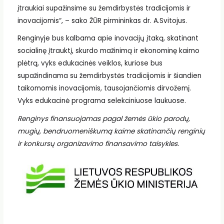
įtraukiai supažinsime su žemdirbystės tradicijomis ir
inovacijomis“, – sako ŽŪR pirmininkas dr. A.Svitojus.
Renginyje bus kalbama apie inovacijų įtaką, skatinant
socialinę įtrauktį, skurdo mažinimą ir ekonominę kaimo
plėtrą, vyks edukacinės veiklos, kuriose bus
supažindinama su žemdirbystės tradicijomis ir šiandien
taikomomis inovacijomis, tausojančiomis dirvožemį.
Vyks edukacinė programa selekciniuose laukuose.
Renginys finansuojamas pagal ž
emės ūkio parodų,
mugių, bendruomeniškumą kaime skatinančių renginių
ir konkursų organizavimo finansavimo taisykles.