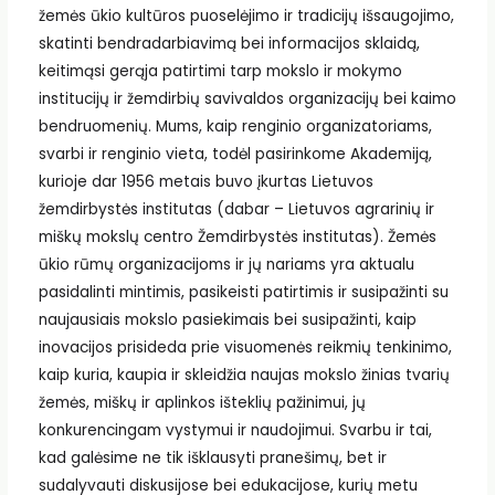
žemės ūkio kultūros puoselėjimo ir tradicijų išsaugojimo,
skatinti bendradarbiavimą bei informacijos sklaidą,
keitimąsi gerąja patirtimi tarp mokslo ir mokymo
institucijų ir žemdirbių savivaldos organizacijų bei kaimo
bendruomenių. Mums, kaip renginio organizatoriams,
svarbi ir renginio vieta, todėl pasirinkome Akademiją,
kurioje dar 1956 metais buvo įkurtas Lietuvos
žemdirbystės institutas (dabar – Lietuvos agrarinių ir
miškų mokslų centro Žemdirbystės institutas). Žemės
ūkio rūmų organizacijoms ir jų nariams yra aktualu
pasidalinti mintimis, pasikeisti patirtimis ir susipažinti su
naujausiais mokslo pasiekimais bei susipažinti, kaip
inovacijos prisideda prie visuomenės reikmių tenkinimo,
kaip kuria, kaupia ir skleidžia naujas mokslo žinias tvarių
žemės, miškų ir aplinkos išteklių pažinimui, jų
konkurencingam vystymui ir naudojimui. Svarbu ir tai,
kad galėsime ne tik išklausyti pranešimų, bet ir
sudalyvauti diskusijose bei edukacijose, kurių metu