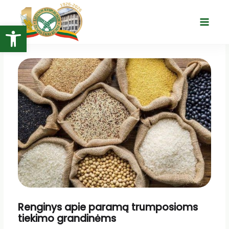
Pereiti
prie
Open toolbar
Main
turinio
Menu
Renginys apie paramą trumposioms
tiekimo grandinėms