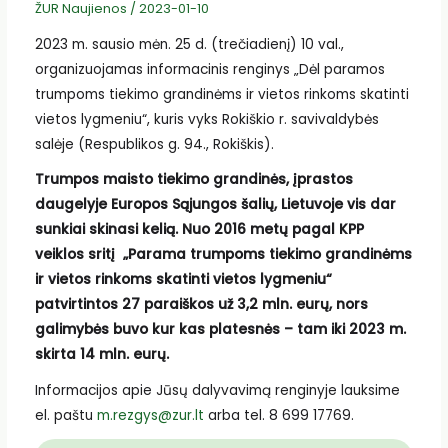
ŽUR Naujienos
/
2023-01-10
2023 m. sausio mėn. 25 d. (trečiadienį) 10 val.,
organizuojamas informacinis renginys „Dėl paramos
trumpoms tiekimo grandinėms ir vietos rinkoms skatinti
vietos lygmeniu“, kuris vyks Rokiškio r. savivaldybės
salėje (Respublikos g. 94., Rokiškis).
Trumpos maisto tiekimo grandinės, įprastos
daugelyje Europos Sąjungos šalių, Lietuvoje vis dar
sunkiai skinasi kelią. Nuo 2016 metų pagal KPP
veiklos sritį „Parama trumpoms tiekimo grandinėms
ir vietos rinkoms skatinti vietos lygmeniu“
patvirtintos 27 paraiškos už 3,2 mln. eurų, nors
galimybės buvo kur kas platesnės – tam iki 2023 m.
skirta 14 mln. eurų.
Informacijos apie Jūsų dalyvavimą renginyje lauksime
el. paštu
m.rezgys@zur.lt
arba tel. 8 699 17769.