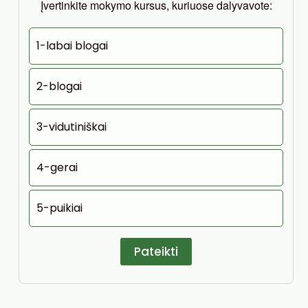
Įvertinkite mokymo kursus, kuriuose dalyvavote:
1-labai blogai
2-blogai
3-vidutiniškai
4-gerai
5-puikiai