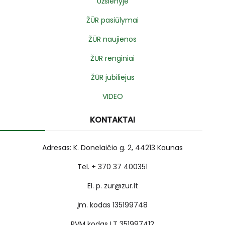
Užsienyje
ŽŪR pasiūlymai
ŽŪR naujienos
ŽŪR renginiai
ŽŪR jubiliejus
VIDEO
KONTAKTAI
Adresas: K. Donelaičio g. 2, 44213 Kaunas
Tel. + 370 37 400351
El. p. zur@zur.lt
Įm. kodas 135199748
PVM kodas LT 351997412