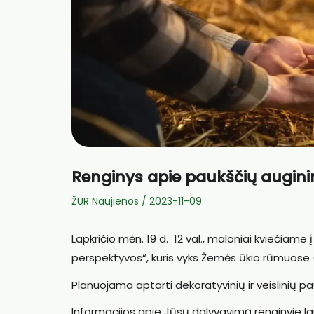
Renginys apie paukščių augin
ŽUR Naujienos
/
2023-11-09
Lapkričio mėn. 19 d. 12 val., maloniai kviečiame 
perspektyvos“, kuris vyks Žemės ūkio rūmuose (K
Planuojama aptarti dekoratyvinių ir veislinių p
Informacijos apie Jūsų dalyvavimą renginyje l