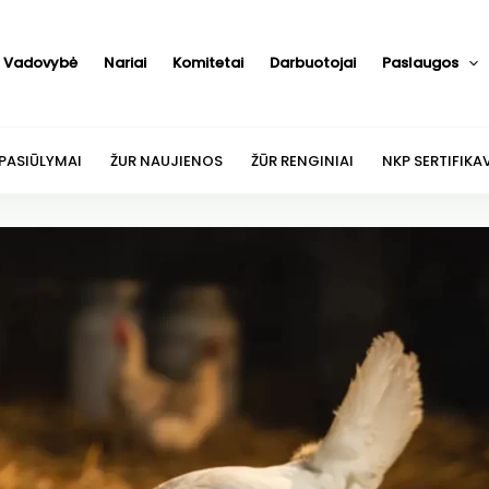
Vadovybė
Nariai
Komitetai
Darbuotojai
Paslaugos
 PASIŪLYMAI
ŽUR NAUJIENOS
ŽŪR RENGINIAI
NKP SERTIFIKA