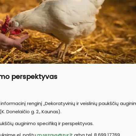
imo perspektyvas
į informacinį renginį „Dekoratyvinių ir veislinių paukščių augin
. Donelaičio g. 2., Kaunas).
aukščių auginimo specifiką ir perspektyvas.
auksime el. paštu
m.rezgys@zur.lt
arba tel. 8 699 17769.