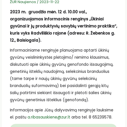
ŽUR Naujienos
/
2023-11-22
2023 m. gruodžio mėn. 12 d. 10.00 val.,
organizuojamas informacinis renginys „Ūkiniai
gyvūnai ir jų produktyvių savybių vertinimo praktika“,
kuris vyks Radviliškio rajone (adresu: R. Žebenkos g.
12., Baisiogala).
Informaciniame renginyje planuojama aptarti ūkinių
gyvūnų veislininkystės plėtojimo/ rėmimo klausimus,
diskutuoti apie ūkinių gyvūnų genofondo išsaugojimą,
genetinių išteklių naudojimą, selekcinius branduolius
(tame tarpe ir naujų ūkinių gyvūnų selekcinių
branduolių suformavimą) bei pasidalinti gerąją kitų
šalių patirtimi siekiant išsaugoti ir plėtoti šalies ūkinių
gyvūnų genetinius išteklius (genofondą).
Informacijos apie Jūsų dalyvavimą renginyje lauksime
el. paštu
a.ribasauskiene@zur.lt
arba tel. 8 65239578.