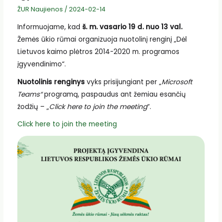
ŽUR Naujienos
/
2024-02-14
Informuojame, kad
š. m. vasario
19
d. nuo
13
val.
Žemės ūkio rūmai organizuoja nuotolinį renginį „Dėl
Lietuvos kaimo plėtros 2014-2020 m. programos
įgyvendinimo“.
Nuotolinis renginys
vyks prisijungiant per „
Microsoft
Teams“
programą, paspaudus ant žemiau esančių
žodžių – „
Click here to join the meeting
“.
Click here to join the meeting