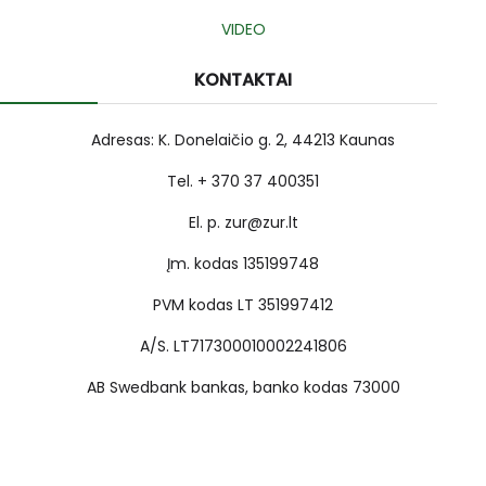
VIDEO
KONTAKTAI
Adresas: K. Donelaičio g. 2, 44213 Kaunas
Tel. + 370 37 400351
El. p. zur@zur.lt
Įm. kodas 135199748
PVM kodas LT 351997412
A/S. LT717300010002241806
AB Swedbank bankas, banko kodas 73000