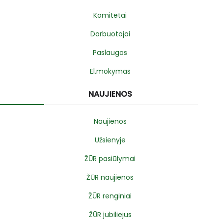
Komitetai
Darbuotojai
Paslaugos
El.mokymas
NAUJIENOS
Naujienos
Užsienyje
ŽŪR pasiūlymai
ŽŪR naujienos
ŽŪR renginiai
ŽŪR jubiliejus