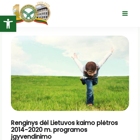
Pereiti
prie
Open toolbar
Main
turinio
Menu
Renginys dėl Lietuvos kaimo plėtros
2014-2020 m. programos
įgyvendinimo