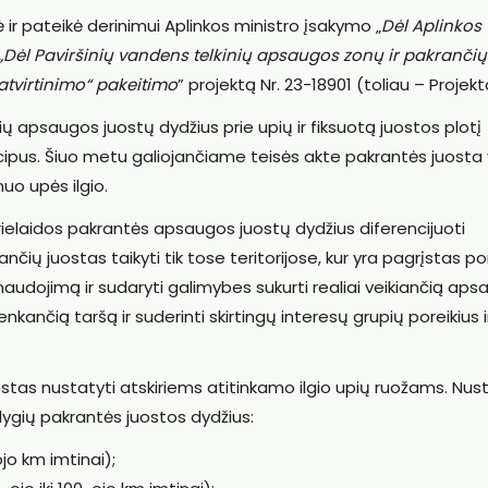
ir pateikė derinimui Aplinkos ministro įsakymo „
Dėl Aplinkos
0 „Dėl Paviršinių vandens telkinių apsaugos zonų ir pakrančių
tvirtinimo“ pakeitimo
” projektą Nr. 23-18901 (toliau – Projekt
ų apsaugos juostų dydžius prie upių ir fiksuotą juostos plotį
ncipus. Šiuo metu galiojančiame teisės akte pakrantės juosta 
nuo upės ilgio.
elaidos pakrantės apsaugos juostų dydžius diferencijuoti
ančių juostas taikyti tik tose teritorijose, kur yra pagrįstas por
 naudojimą ir sudaryti galimybes sukurti realiai veikiančią ap
nkančią taršą ir suderinti skirtingų interesų grupių poreikius i
stas nustatyti atskiriems atitinkamo ilgio upių ruožams. Nus
 lygių pakrantės juostos dydžius:
ojo km imtinai);