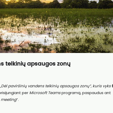
ns telkinių apsaugos zonų
„
Dėl paviršinių vandens telkinių apsaugos zonų“, kuris vyks
 prisijungiant per
Microsoft Teams
programą, paspaudus ant
e meeting
“.