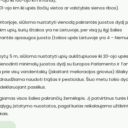
-ojo iki 100-ojo km imtinai);
1-ojo km iki upės žiočių vietos ar valstybės sienos ribos).
ritorijoje, siūloma nustatyti vienodą pakrantės juostos dydį 
 km upių, kurių ištakos yra ne Lietuvoje, per visą jų ilgį šalies
akrantės apsaugos juosta (tokios upės Lietuvoje yra 4 – Nemu
kytų 5 m, siūloma nustatyti upių aukštupiuose iki 20-ojo upė
vienodinti minimalų juostos dydį su Europos Parlamento ir Ta
u prie visų vandentakių (įskaitant melioracijos griovius) išlaiky
raudžiama naudoti trąšas ir pesticidus. Šiuo metu tokio dyd
deklaruojant pasėlius.
giamas visos šalies pakrančių žemėlapis. Jį patvirtinus turės 
ygų įstatymo nuostatos, pagal kurias reikalaujama užtikrint
kais.