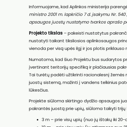
Informuojame, kad Aplinkos ministerija parengė 
ministro 2001 m. lapkričio 7 d. įsakymu Nr. 54
apsaugos juostų nustatymo tvarkos aprašo pa
Projekto tikslas
– pakeisti nustatytus pakranči
nustatyti taikant tiksliosios aplinkosaugos pri
vienoda per visą upės ilgį ir jos plotis priklauso 
Numatoma, kad šiuo Projektu bus sudarytos pri
įvertinant teritorijų specifiką ir plačiausias pakr
Tai turėtų padėti užtikrinti racionalesnį žemės
juostų sistemą, mažinti į vandens telkinius pate
lūkesčius.
Projekte siūloma skirtingo dydžio apsaugos juo
pakrantės juostą prie upių, siūloma taikyti trijų
3 m – prie visų upių (nuo jų ištakų iki 20-