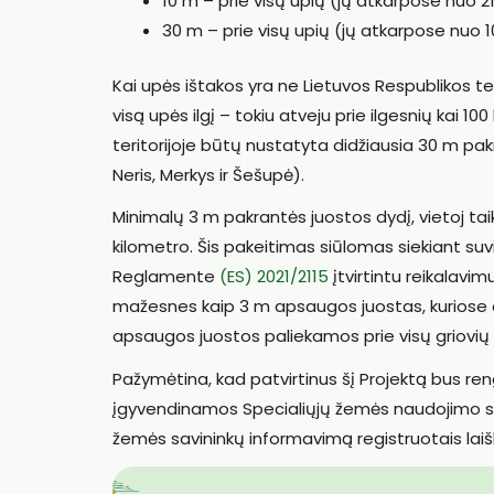
10 m – prie visų upių (jų atkarpose nuo 21
30 m – prie visų upių (jų atkarpose nuo 10
Kai upės ištakos yra ne Lietuvos Respublikos te
visą upės ilgį – tokiu atveju prie ilgesnių kai 100
teritorijoje būtų nustatyta didžiausia 30 m p
Neris, Merkys ir Šešupė).
Minimalų 3 m pakrantės juostos dydį, vietoj tai
kilometro. Šis pakeitimas siūlomas siekiant su
Reglamente
(ES) 2021/2115
įtvirtintu reikalavim
mažesnes kaip 3 m apsaugos juostas, kuriose d
apsaugos juostos paliekamos prie visų griovių 
Pažymėtina, kad patvirtinus šį Projektą bus ren
įgyvendinamos Specialiųjų žemės naudojimo sąl
žemės savininkų informavimą registruotais laiš