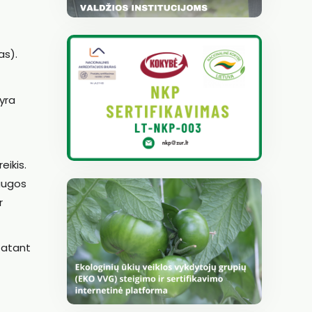
as).
yra
eikis.
saugos
r
tatant