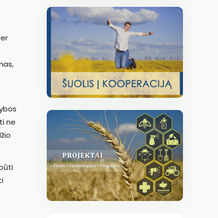
per
nas,
s
rybos
ti ne
žio
būti
i