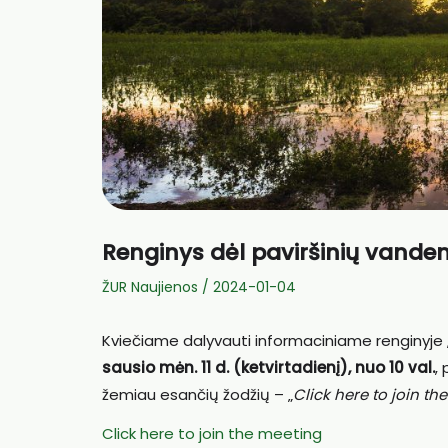
Renginys dėl paviršinių vande
ŽUR Naujienos
/
2024-01-04
Kviečiame dalyvauti informaciniame renginyje 
sausio mėn. 11 d. (ketvirtadienį), nuo 10 val.
,
žemiau esančių žodžių – „
Click here to join th
Click here to join the meeting