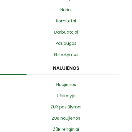
Nariai
Komitetai
Darbuotojai
Paslaugos
El.mokymas
NAUJIENOS
Naujienos
Užsienyje
ŽŪR pasiūlymai
ŽŪR naujienos
ŽŪR renginiai