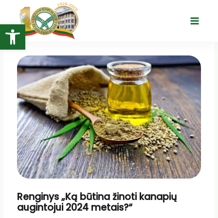
Pereiti
prie
Open toolbar
Main
turinio
Menu
Renginys „Ką būtina žinoti kanapių
augintojui 2024 metais?“