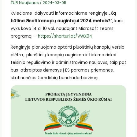
ŽUR Naujienos
/
2024-03-05
Kviečiame dalyvauti informaciniame renginyje
„Ką
būtina žinoti kanapių augintojui 2024 metais?“
, kuris
vyks kovo 14 d. 10 val. naudojant Microsoft Teams
programą –
https://shorturl.at/VWX04
Renginyje planuojama aptarti pluoštinių kanapių verslo
plėtra, pluoštinių kanapių auginimo ir tiekimo rinkai
teisinio reguliavimo ir administravimo naujovės, taip pat
bus atkreiptas dėmesys į ES paramos priemones,
skatinančias žemdirbių bendradarbiavimą.