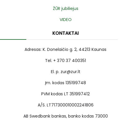
ŽŪR jubiliejus
VIDEO
KONTAKTAI
Adresas: K. Donelaičio g. 2, 44213 Kaunas
Tel. + 370 37 400351
El. p. zur@zur.lt
Įm. kodas 135199748
PVM kodas LT 351997412
A/S. LT717300010002241806
AB Swedbank bankas, banko kodas 73000