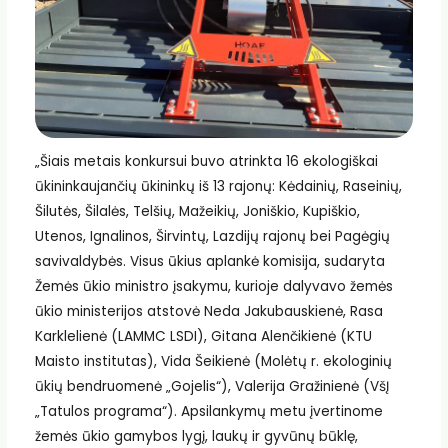
„Šiais metais konkursui buvo atrinkta 16 ekologiškai
ūkininkaujančių ūkininkų iš 13 rajonų: Kėdainių, Raseinių,
Šilutės, Šilalės, Telšių, Mažeikių, Joniškio, Kupiškio,
Utenos, Ignalinos, Širvintų, Lazdijų rajonų bei Pagėgių
savivaldybės. Visus ūkius aplankė komisija, sudaryta
Žemės ūkio ministro įsakymu, kurioje dalyvavo žemės
ūkio ministerijos atstovė Neda Jakubauskienė, Rasa
Karklelienė (LAMMC LSDI), Gitana Alenčikienė (KTU
Maisto institutas), Vida Šeikienė (Molėtų r. ekologinių
ūkių bendruomenė „Gojelis“), Valerija Gražinienė (VšĮ
„Tatulos programa“). Apsilankymų metu įvertinome
žemės ūkio gamybos lygį, laukų ir gyvūnų būklę,