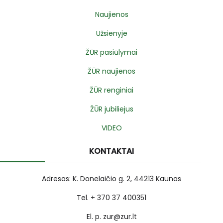
Naujienos
Užsienyje
ŽŪR pasiūlymai
ŽŪR naujienos
ŽŪR renginiai
ŽŪR jubiliejus
VIDEO
KONTAKTAI
Adresas: K. Donelaičio g. 2, 44213 Kaunas
Tel. + 370 37 400351
El. p. zur@zur.lt