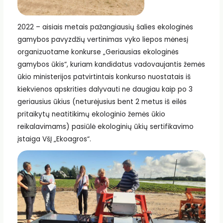
2022 – aisiais metais pažangiausių šalies ekologinės
gamybos pavyzdžių vertinimas vyko liepos mėnesį
organizuotame konkurse „Geriausias ekologinės
gamybos ūkis“, kuriam kandidatus vadovaujantis žemės
ūkio ministerijos patvirtintais konkurso nuostatais iš
kiekvienos apskrities dalyvauti ne daugiau kaip po 3
geriausius ūkius (neturėjusius bent 2 metus iš eilės
pritaikytų neatitikimų ekologinio žemės ūkio
reikalavimams) pasiūlė ekologinių ūkių sertifikavimo
įstaiga VšĮ „Ekoagros“.