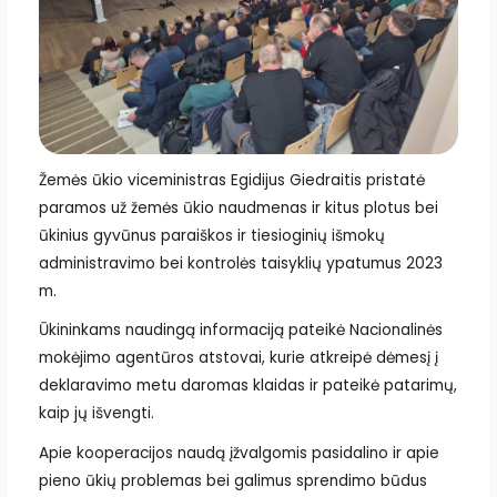
Žemės ūkio viceministras Egidijus Giedraitis pristatė
paramos už žemės ūkio naudmenas ir kitus plotus bei
ūkinius gyvūnus paraiškos ir tiesioginių išmokų
administravimo bei kontrolės taisyklių ypatumus 2023
m.
Ūkininkams naudingą informaciją pateikė Nacionalinės
mokėjimo agentūros atstovai, kurie atkreipė dėmesį į
deklaravimo metu daromas klaidas ir pateikė patarimų,
kaip jų išvengti.
Apie kooperacijos naudą įžvalgomis pasidalino ir apie
pieno ūkių problemas bei galimus sprendimo būdus