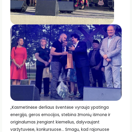
„Kasmetinėse derliaus šventėse vyrauja ypatinga
energija, geros emocijos, stebina žmonių išmonė ir
originalumas įrengiant kiemelius, dalyvaujant
varžytuvėse, konkursuose… Smagu, kad rajonuose