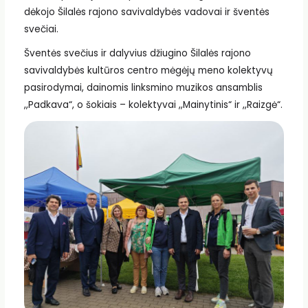
dėkojo Šilalės rajono savivaldybės vadovai ir šventės
svečiai.
Šventės svečius ir dalyvius džiugino Šilalės rajono
savivaldybės kultūros centro mėgėjų meno kolektyvų
pasirodymai, dainomis linksmino muzikos ansamblis
,,Padkava“, o šokiais – kolektyvai ,,Mainytinis“ ir ,,Raizgė“.