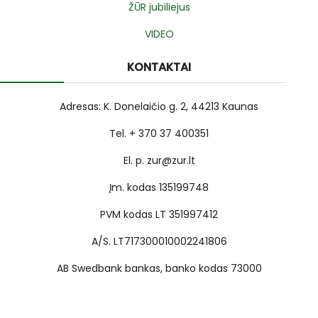
ŽŪR jubiliejus
VIDEO
KONTAKTAI
Adresas: K. Donelaičio g. 2, 44213 Kaunas
Tel. + 370 37 400351
El. p. zur@zur.lt
Įm. kodas 135199748
PVM kodas LT 351997412
A/S. LT717300010002241806
AB Swedbank bankas, banko kodas 73000