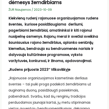
dėmesys žemdirbiams
ŽUR Naujienos
/
2023-10-09
Kiekvieną rudenį rajonuose organizuojamos rudens
šventės, kuriose pasidžiaugiama derliumi,
pagerbiami žemdirbiai, amatininkai ir kiti rajonui
nusipelnę asmenys. Rajonų merai ir svečiai sveikina
šauniausius rajono žemdirbius, aplanko seniūnijų
kiemelius, bendrauja su bendruomenės nariais ir
dalyvauja kultūrinėse programose, vyksta
varžytuvės, konkursai, ir žinoma, apdovanojimai.
„Rudens prijuostė 2023“ Vilkaviškyje
„Rajonuose organizuojamos kasmetinės derliaus
šventės – tai puiki proga padėkoti žemdirbiams už
auginamą duoną, pasidžiaugti pasiekimais,
pabendrauti. Svarbu, kad šių renginių tradicijos
perduodamos jaunajai kartai, jų metu stiprinamas
vietos gyventojų bendruomeniškumas, dėkojama