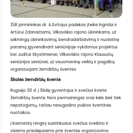
ŽŪR pirmininkas dr. A.Svitojus padėkas įteikė Ingridai ir
Artūrui Zdanaičiams, Vilkaviškio rajono ūkininkams, už
sėkmingą ūkininkavimą, bendradarbiavimą ir nuolatinę
paramą įgyvendinant seniūnijoje vykdomus projektus
bei Juditai Skystimienei, Vilkaviškio rajono Klausučių
seniūnijos seniūnei, už visuomeninę veiklą ir pagalbą
organizuojant žemdirbių šventes.
Šilalės žemdirbių šventė
Rugsėjo 30 d. į Šilalę gyventojus ir svečius kvietė
Žemdirbių šventė. Nors permainingas oras kėlė šiek tiek
nepatogumų, tačiau nesugadino puikios šventinės
nuotaikos.
Į kasmetinį renginį susirinkusius svečius sveikino ir
visiems prisidėjusiems prie šventės organizavimo