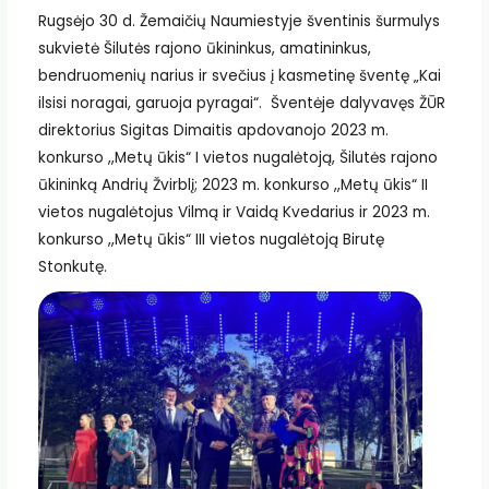
Rugsėjo 30 d. Žemaičių Naumiestyje šventinis šurmulys
sukvietė Šilutės rajono ūkininkus, amatininkus,
bendruomenių narius ir svečius į kasmetinę šventę „Kai
ilsisi noragai, garuoja pyragai“. Šventėje dalyvavęs ŽŪR
direktorius Sigitas Dimaitis apdovanojo 2023 m.
konkurso ,,Metų ūkis“ I vietos nugalėtoją, Šilutės rajono
ūkininką Andrių Žvirblį; 2023 m. konkurso ,,Metų ūkis“ II
vietos nugalėtojus Vilmą ir Vaidą Kvedarius ir 2023 m.
konkurso ,,Metų ūkis“ III vietos nugalėtoją Birutę
Stonkutę.