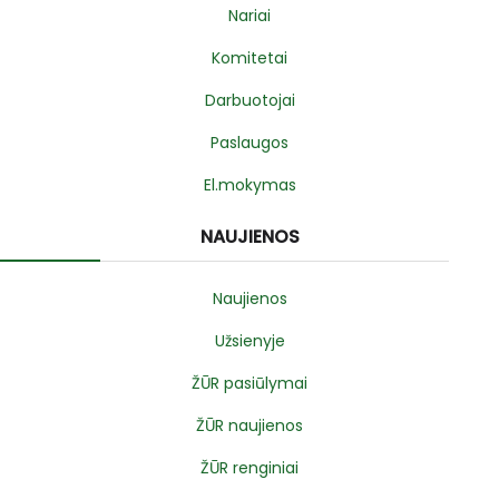
Nariai
Komitetai
Darbuotojai
Paslaugos
El.mokymas
NAUJIENOS
Naujienos
Užsienyje
ŽŪR pasiūlymai
ŽŪR naujienos
ŽŪR renginiai