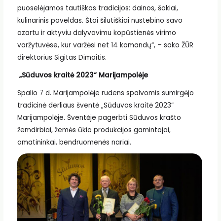
puoselėjamos tautiškos tradicijos: dainos, šokiai,
kulinarinis paveldas. Štai šilutiškiai nustebino savo
azartu ir aktyviu dalyvavimu kopūstienės virimo
varžytuvėse, kur varžėsi net 14 komandų“, – sako ŽŪR
direktorius Sigitas Dimaitis.
„Sūduvos kraitė 2023“ Marijampolėje
Spalio 7 d. Marijampolėje rudens spalvomis sumirgėjo
tradicinė derliaus šventė „Sūduvos kraitė 2023“
Marijampolėje. Šventėje pagerbti Sūduvos krašto
žemdirbiai, žemės ūkio produkcijos gamintojai,
amatininkai, bendruomenės nariai.