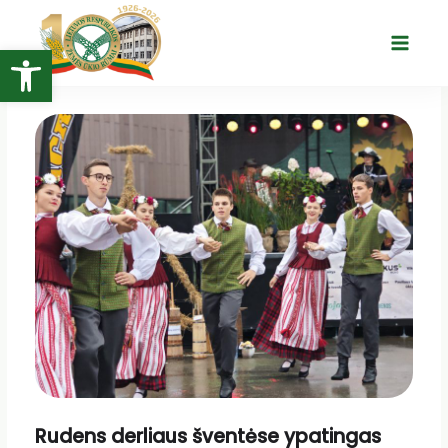
Pereiti
prie
Open toolbar
Main
turinio
Menu
Rudens derliaus šventėse ypatingas