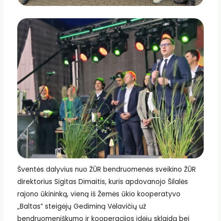
Šventės dalyvius nuo ŽŪR bendruomenės sveikino ŽŪR
direktorius Sigitas Dimaitis, kuris apdovanojo Šilalės
rajono ūkininką, vieną iš Žemės ūkio kooperatyvo
„Baltas” steigėjų Gediminą Vėlavičių už
bendruomeniškumo ir kooperacijos idėjų sklaidą bei