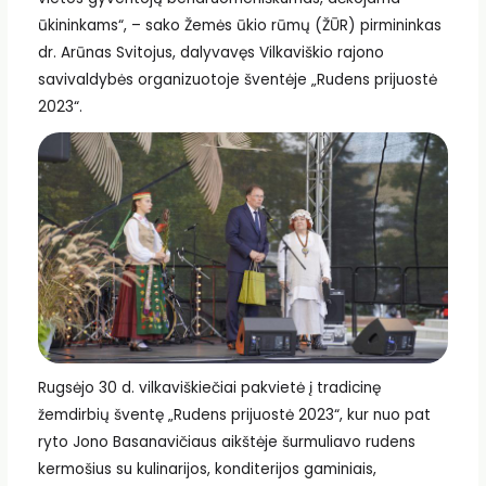
ūkininkams“, – sako Žemės ūkio rūmų (ŽŪR) pirmininkas
dr. Arūnas Svitojus, dalyvavęs Vilkaviškio rajono
savivaldybės organizuotoje šventėje „Rudens prijuostė
2023“.
Rugsėjo 30 d. vilkaviškiečiai pakvietė į tradicinę
žemdirbių šventę „Rudens prijuostė 2023“, kur nuo pat
ryto Jono Basanavičiaus aikštėje šurmuliavo rudens
kermošius su kulinarijos, konditerijos gaminiais,