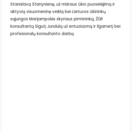
Stanislavą Stanynienę, už mišraus ūkio puoselėjimą ir
aktyvią visuomeninę veiklą bei Lietuvos ūkininkų
sąjungos Marijampolės skyriaus pirmininką, ŽŪR
konsultantą Sigutį Jundulą už entuziazmą ir ilgametį bei
profesionalų konsultanto darbą.