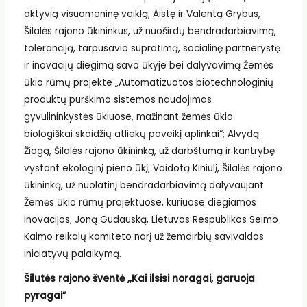
aktyvią visuomeninę veiklą; Aistę ir Valentą Grybus,
Šilalės rajono ūkininkus, už nuoširdų bendradarbiavimą,
toleranciją, tarpusavio supratimą, socialinę partnerystę
ir inovacijų diegimą savo ūkyje bei dalyvavimą Žemės
ūkio rūmų projekte „Automatizuotos biotechnologinių
produktų purškimo sistemos naudojimas
gyvulininkystės ūkiuose, mažinant žemės ūkio
biologiškai skaidžių atliekų poveikį aplinkai“; Alvydą
Žiogą, Šilalės rajono ūkininką, už darbštumą ir kantrybę
vystant ekologinį pieno ūkį; Vaidotą Kiniulį, Šilalės rajono
ūkininką, už nuolatinį bendradarbiavimą dalyvaujant
Žemės ūkio rūmų projektuose, kuriuose diegiamos
inovacijos; Joną Gudauską, Lietuvos Respublikos Seimo
Kaimo reikalų komiteto narį už žemdirbių savivaldos
iniciatyvų palaikymą.
Šilutės rajono šventė ,,Kai ilsisi noragai, garuoja
pyragai”