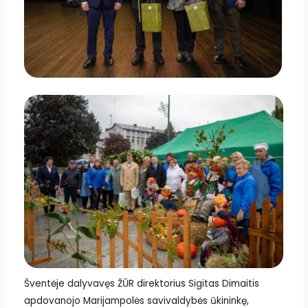
Šventėje dalyvavęs ŽŪR direktorius Sigitas Dimaitis
apdovanojo Marijampolės savivaldybės ūkininkę,