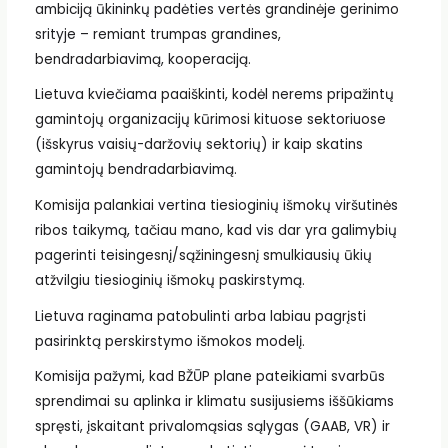
ambiciją ūkininkų padėties vertės grandinėje gerinimo
srityje – remiant trumpas grandines,
bendradarbiavimą, kooperaciją.
Lietuva kviečiama paaiškinti, kodėl nerems pripažintų
gamintojų organizacijų kūrimosi kituose sektoriuose
(išskyrus vaisių-daržovių sektorių) ir kaip skatins
gamintojų bendradarbiavimą.
Komisija palankiai vertina tiesioginių išmokų viršutinės
ribos taikymą, tačiau mano, kad vis dar yra galimybių
pagerinti teisingesnį/sąžiningesnį smulkiausių ūkių
atžvilgiu tiesioginių išmokų paskirstymą.
Lietuva raginama patobulinti arba labiau pagrįsti
pasirinktą perskirstymo išmokos modelį.
Komisija pažymi, kad BŽŪP plane pateikiami svarbūs
sprendimai su aplinka ir klimatu susijusiems iššūkiams
spręsti, įskaitant privalomąsias sąlygas (GAAB, VR) ir