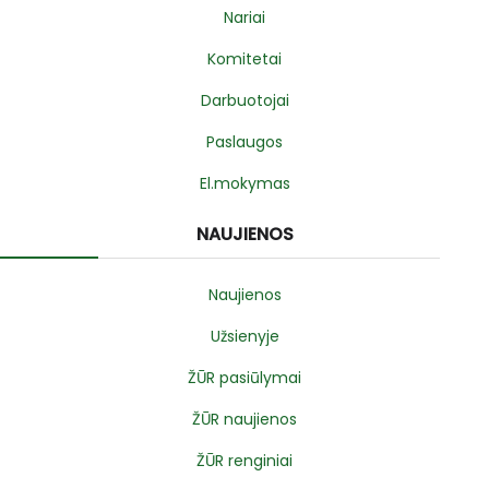
Nariai
Komitetai
Darbuotojai
Paslaugos
El.mokymas
NAUJIENOS
Naujienos
Užsienyje
ŽŪR pasiūlymai
ŽŪR naujienos
ŽŪR renginiai