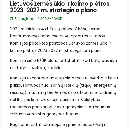
Lietuvos žemės ūkio ir kaimo plėtros
2023-2027 m. strateginio plano
ŽUR Naujienos
/
2022-06-05
2022 m. birželio 4 d. Šakių rajono Girėnų kaimo
bendruomenės namuose buvo aptartos Europos
Komisijos pateiktos pastabos Lietuvos žemės ūkio ir
kaimo plėtros 2023 2027 m. strateginiam planui.
Komisija siūlo BŽŪP planą patobulinti, kad būtų pasiekti
nustatyti rezultatų rodikliai.
Komisija akcentavo apsirūpinimo maistu svarbą ir kartu
priklausomybės nuo išorinių išteklių (trąšų, energetinių
resursų) mažinimą bei žemės ūkio atsparumo didinimą
dėl Rusijos karo Ukrainoje pasekmių. Valstybės
raginamos pertvarkyti savo gamybinius pajėgumus
taikant tvaresnius gamybos būdus.
Raginama didinti planuojamų priemonių aprėptį ir