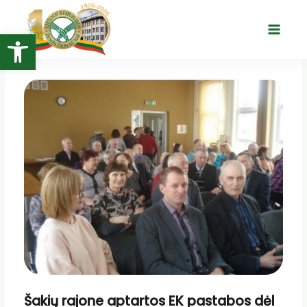
Pereiti
prie
Open toolbar
Main
turinio
Menu
Šakių rajone aptartos EK pastabos dėl