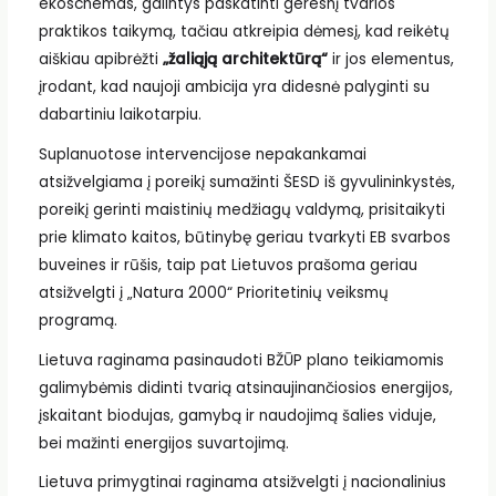
ekoschemas, galintys paskatinti geresnį tvarios
praktikos taikymą, tačiau atkreipia dėmesį, kad reikėtų
aiškiau apibrėžti
„žaliąją architektūrą“
ir jos elementus,
įrodant, kad naujoji ambicija yra didesnė palyginti su
dabartiniu laikotarpiu.
Suplanuotose intervencijose nepakankamai
atsižvelgiama į poreikį sumažinti ŠESD iš gyvulininkystės,
poreikį gerinti maistinių medžiagų valdymą, prisitaikyti
prie klimato kaitos, būtinybę geriau tvarkyti EB svarbos
buveines ir rūšis, taip pat Lietuvos prašoma geriau
atsižvelgti į „Natura 2000“ Prioritetinių veiksmų
programą.
Lietuva raginama pasinaudoti BŽŪP plano teikiamomis
galimybėmis didinti tvarią atsinaujinančiosios energijos,
įskaitant biodujas, gamybą ir naudojimą šalies viduje,
bei mažinti energijos suvartojimą.
Lietuva primygtinai raginama atsižvelgti į nacionalinius