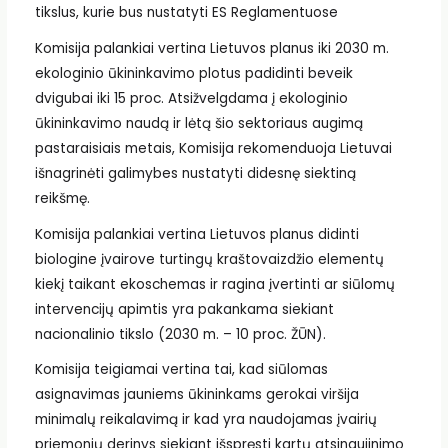
tikslus, kurie bus nustatyti ES Reglamentuose
Komisija palankiai vertina Lietuvos planus iki 2030 m.
ekologinio ūkininkavimo plotus padidinti beveik
dvigubai iki 15 proc. Atsižvelgdama į ekologinio
ūkininkavimo naudą ir lėtą šio sektoriaus augimą
pastaraisiais metais, Komisija rekomenduoja Lietuvai
išnagrinėti galimybes nustatyti didesnę siektiną
reikšmę.
Komisija palankiai vertina Lietuvos planus didinti
biologine įvairove turtingų kraštovaizdžio elementų
kiekį taikant ekoschemas ir ragina įvertinti ar siūlomų
intervencijų apimtis yra pakankama siekiant
nacionalinio tikslo (2030 m. – 10 proc. ŽŪN).
Komisija teigiamai vertina tai, kad siūlomas
asignavimas jauniems ūkininkams gerokai viršija
minimalų reikalavimą ir kad yra naudojamas įvairių
priemonių derinys siekiant išspręsti kartų atsinaujinimo