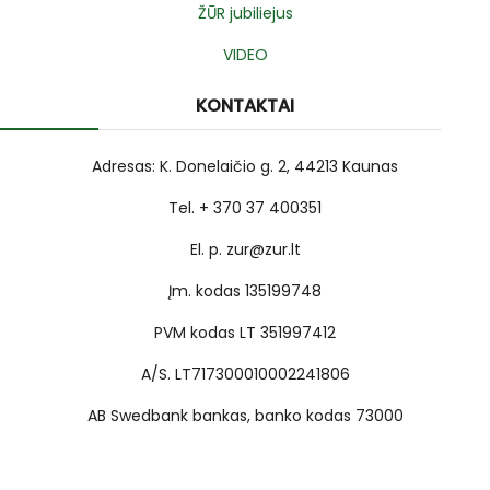
ŽŪR jubiliejus
VIDEO
KONTAKTAI
Adresas: K. Donelaičio g. 2, 44213 Kaunas
Tel. + 370 37 400351
El. p. zur@zur.lt
Įm. kodas 135199748
PVM kodas LT 351997412
A/S. LT717300010002241806
AB Swedbank bankas, banko kodas 73000