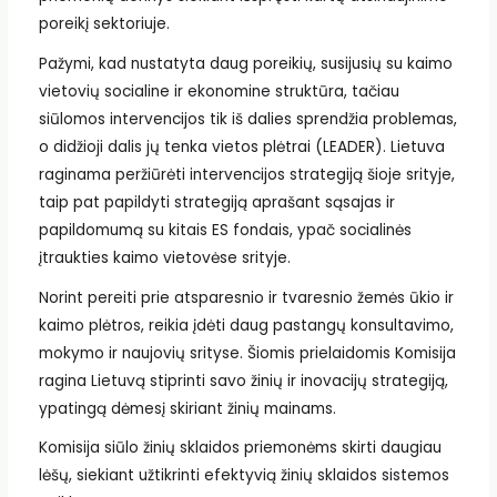
poreikį sektoriuje.
Pažymi, kad nustatyta daug poreikių, susijusių su kaimo
vietovių socialine ir ekonomine struktūra, tačiau
siūlomos intervencijos tik iš dalies sprendžia problemas,
o didžioji dalis jų tenka vietos plėtrai (LEADER). Lietuva
raginama peržiūrėti intervencijos strategiją šioje srityje,
taip pat papildyti strategiją aprašant sąsajas ir
papildomumą su kitais ES fondais, ypač socialinės
įtraukties kaimo vietovėse srityje.
Norint pereiti prie atsparesnio ir tvaresnio žemės ūkio ir
kaimo plėtros, reikia įdėti daug pastangų konsultavimo,
mokymo ir naujovių srityse. Šiomis prielaidomis Komisija
ragina Lietuvą stiprinti savo žinių ir inovacijų strategiją,
ypatingą dėmesį skiriant žinių mainams.
Komisija siūlo žinių sklaidos priemonėms skirti daugiau
lėšų, siekiant užtikrinti efektyvią žinių sklaidos sistemos