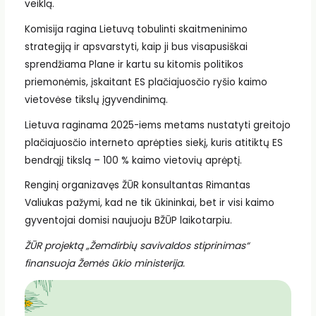
veiklą.
Komisija ragina Lietuvą tobulinti skaitmeninimo
strategiją ir apsvarstyti, kaip ji bus visapusiškai
sprendžiama Plane ir kartu su kitomis politikos
priemonėmis, įskaitant ES plačiajuosčio ryšio kaimo
vietovėse tikslų įgyvendinimą.
Lietuva raginama 2025-iems metams nustatyti greitojo
plačiajuosčio interneto aprėpties siekį, kuris atitiktų ES
bendrąjį tikslą – 100 % kaimo vietovių aprėptį.
Renginį organizavęs ŽŪR konsultantas Rimantas
Valiukas pažymi, kad ne tik ūkininkai, bet ir visi kaimo
gyventojai domisi naujuoju BŽŪP laikotarpiu.
ŽŪR projektą „Žemdirbių savivaldos stiprinimas“
finansuoja Žemės ūkio ministerija.