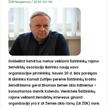
ŽUR Naujienos
/
2020-02-06
Dvidešimt ketvirtus metus veikianti Šalčininkų rajono
žemdirbių asociacija išsirinko naują savo
organizacijos pirmininką. Sausio 20 d. šias pareigas
iš ūkininko Kamali Zulfijev perėmė Šalčininkų krašto
žemdirbiams gerai žinomas žemės ūkio inžinierius –
konsultantas Genrik Kolendo. Vienintelė Šalčininkų
rajone veikianti žemdirbių interesus ginanti
organizacija yra ir LR Žemės ūkio rūmų (LR ŽŪR) narė.