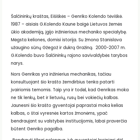
Šalčininkų kraštas, Eišiškės – Genriko Kolendo tėviškė.
1987 – aisiais G.Kolendo Kaune baigė Lietuvos žemės
ūkio akademiją, įgijo inžinieriaus mechaniko specialybę.
Mėgsta keliones, domisi istorija. Su žmona Stanislava
užaugino sūnų Gžegož ir dukrą Gražiną. 2000-2007 m.
G.Kolendo buvo Šalčininkų rajono savivaldybės tarybos
narys.
Nors Genrikas yra inžinierius mechanikas, tačiau
konsultuojant šio krašto žemdirbius tenka patarti
įvairiomis temomis. Taip yra ir todėl, kad Genrikas moka
ne tik lenkų, bet ir lietuvių, rusų bei vokiečių kalbas.
Jaunesni šio krašto gyventojai paprastai moka kelias
kalbas, o štai vyresnės kartos žmonėms, ypač
bendraujant su valstybės institucijomis, labai praverčia
būtent Genriko pagalba.