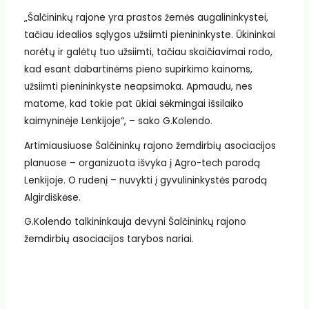
„Šalčininkų rajone yra prastos žemės augalininkystei,
tačiau idealios sąlygos užsiimti pienininkyste. Ūkininkai
norėtų ir galėtų tuo užsiimti, tačiau skaičiavimai rodo,
kad esant dabartinėms pieno supirkimo kainoms,
užsiimti pienininkyste neapsimoka. Apmaudu, nes
matome, kad tokie pat ūkiai sėkmingai išsilaiko
kaimyninėje Lenkijoje“, – sako G.Kolendo.
Artimiausiuose Šalčininkų rajono žemdirbių asociacijos
planuose – organizuota išvyka į Agro-tech parodą
Lenkijoje. O rudenį – nuvykti į gyvulininkystės parodą
Algirdiškėse.
G.Kolendo talkininkauja devyni Šalčininkų rajono
žemdirbių asociacijos tarybos nariai.