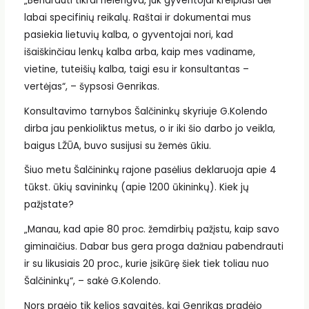
„Bendrauti tikrai nelengva, juk gyventojai kreipiasi dėl
labai specifinių reikalų. Raštai ir dokumentai mus
pasiekia lietuvių kalba, o gyventojai nori, kad
išaiškinčiau lenkų kalba arba, kaip mes vadiname,
vietine, tuteišių kalba, taigi esu ir konsultantas –
vertėjas“, – šypsosi Genrikas.
Konsultavimo tarnybos Šalčininkų skyriuje G.Kolendo
dirba jau penkioliktus metus, o ir iki šio darbo jo veikla,
baigus LŽŪA, buvo susijusi su žemės ūkiu.
Šiuo metu Šalčininkų rajone pasėlius deklaruoja apie 4
tūkst. ūkių savininkų (apie 1200 ūkininkų). Kiek jų
pažįstate?
„Manau, kad apie 80 proc. žemdirbių pažįstu, kaip savo
giminaičius. Dabar bus gera proga dažniau pabendrauti
ir su likusiais 20 proc., kurie įsikūrę šiek tiek toliau nuo
Šalčininkų“, – sakė G.Kolendo.
Nors praėjo tik kelios savaitės, kai Genrikas pradėjo