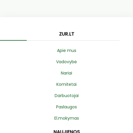
ZUR.LT
Apie mus
Vadovybė
Nariai
Komitetai
Darbuotojai
Paslaugos
El.mokymas
NAUJIENOS