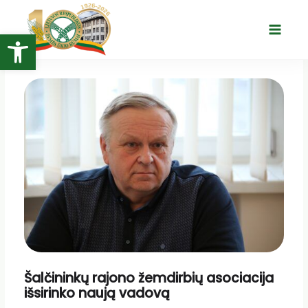
Pereiti
prie
Open toolbar
Main
turinio
Menu
Šalčininkų rajono žemdirbių asociacija
išsirinko naują vadovą