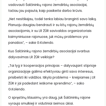
vadovauti Šalčininkų rajono žemdirbių asociacijai,
tačiau jau pajautė, kaip pasikeitė darbo krūvis.
„Net nesitikėjau, todėl tenka labiau branginti savo laiką.
Planuoju daugiau bendrauti ir su kitų rajonų žemdirbių
asociacijomis, ir su LR ŽŪR savivaldos organizatoriais
kaimyniniuose rajonuose, juk mūsų problemos yra
panašios“, – sakė G.Kolendo.
Kuo Šalčininkų rajono žemdirbių asociacijai svarbus
dalyvavimas LR ŽŪR veikloje?
„Tai lyg ir kooperacijos principas – dalyvaujant stiprioje
organizacijoje galima efektyviau ginti savo interesus,
prisibelsti iki valdžios. Iškyla problema – kreipiamės į LR
ŽŪR ir jai padedant ieškome sprendimo“, – sako
G.Kolendo.
O spręstinų klausimų yra daug, juk Šalčininkų rajone
vyrauja smulkieji ir vidutiniai šeimos ūkiai.