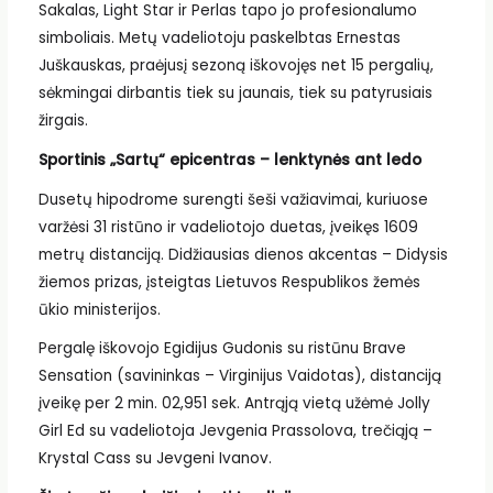
Sakalas, Light Star ir Perlas tapo jo profesionalumo
simboliais. Metų vadeliotoju paskelbtas Ernestas
Juškauskas, praėjusį sezoną iškovojęs net 15 pergalių,
sėkmingai dirbantis tiek su jaunais, tiek su patyrusiais
žirgais.
Sportinis „Sartų“ epicentras – lenktynės ant ledo
Dusetų hipodrome surengti šeši važiavimai, kuriuose
varžėsi 31 ristūno ir vadeliotojo duetas, įveikęs 1609
metrų distanciją. Didžiausias dienos akcentas – Didysis
žiemos prizas, įsteigtas Lietuvos Respublikos žemės
ūkio ministerijos.
Pergalę iškovojo Egidijus Gudonis su ristūnu Brave
Sensation (savininkas – Virginijus Vaidotas), distanciją
įveikę per 2 min. 02,951 sek. Antrąją vietą užėmė Jolly
Girl Ed su vadeliotoja Jevgenia Prassolova, trečiąją –
Krystal Cass su Jevgeni Ivanov.