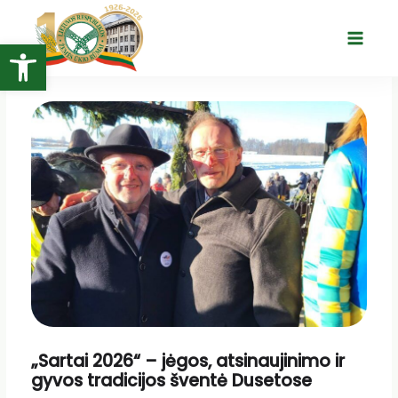
Pereiti
prie
Open toolbar
Main
turinio
Menu
„Sartai 2026“ – jėgos, atsinaujinimo ir
gyvos tradicijos šventė Dusetose