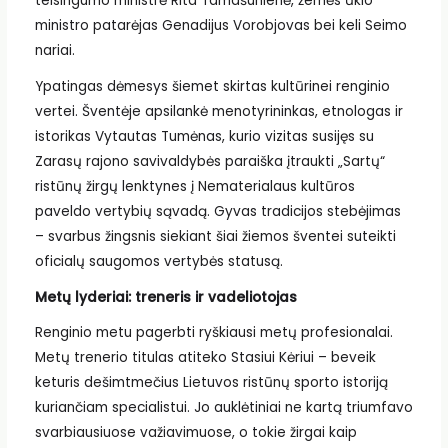
teisingumo ministrė Rita Tamašunienė, žemės ūkio
ministro patarėjas Genadijus Vorobjovas bei keli Seimo
nariai.
Ypatingas dėmesys šiemet skirtas kultūrinei renginio
vertei. Šventėje apsilankė menotyrininkas, etnologas ir
istorikas Vytautas Tumėnas, kurio vizitas susijęs su
Zarasų rajono savivaldybės paraiška įtraukti „Sartų“
ristūnų žirgų lenktynes į Nematerialaus kultūros
paveldo vertybių sąvadą. Gyvas tradicijos stebėjimas
– svarbus žingsnis siekiant šiai žiemos šventei suteikti
oficialų saugomos vertybės statusą.
Metų lyderiai: treneris ir vadeliotojas
Renginio metu pagerbti ryškiausi metų profesionalai.
Metų trenerio titulas atiteko Stasiui Kėriui – beveik
keturis dešimtmečius Lietuvos ristūnų sporto istoriją
kuriančiam specialistui. Jo auklėtiniai ne kartą triumfavo
svarbiausiuose važiavimuose, o tokie žirgai kaip