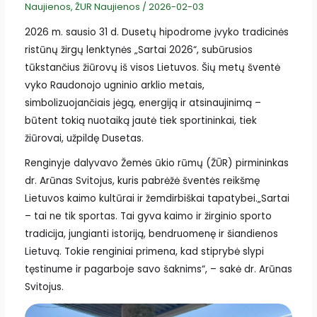
Naujienos
,
ŽUR Naujienos
/
2026-02-03
2026 m. sausio 31 d. Dusetų hipodrome įvyko tradicinės
ristūnų žirgų lenktynės „Sartai 2026“, subūrusios
tūkstančius žiūrovų iš visos Lietuvos. Šių metų šventė
vyko Raudonojo ugninio arklio metais,
simbolizuojančiais jėgą, energiją ir atsinaujinimą –
būtent tokią nuotaiką jautė tiek sportininkai, tiek
žiūrovai, užpildę Dusetas.
Renginyje dalyvavo
Žemės ūkio rūmų (ŽŪR)
pirmininkas
dr.
Arūnas Svitojus
, kuris pabrėžė šventės reikšmę
Lietuvos kaimo kultūrai ir žemdirbiškai tapatybei.„Sartai
– tai ne tik sportas. Tai gyva kaimo ir žirginio sporto
tradicija, jungianti istoriją, bendruomenę ir šiandienos
Lietuvą. Tokie renginiai primena, kad stiprybė slypi
tęstinume ir pagarboje savo šaknims“, – sakė dr. Arūnas
Svitojus.