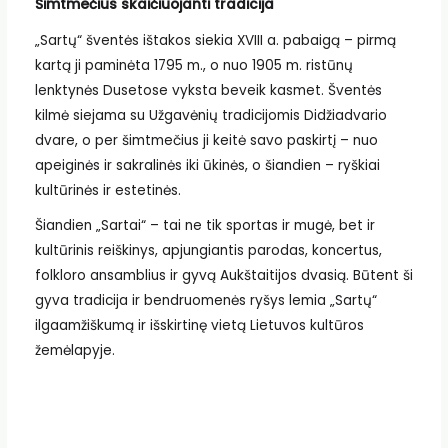
Šimtmečius skaičiuojanti tradicija
„Sartų“ šventės ištakos siekia XVIII a. pabaigą – pirmą
kartą ji paminėta 1795 m., o nuo 1905 m. ristūnų
lenktynės Dusetose vyksta beveik kasmet. Šventės
kilmė siejama su Užgavėnių tradicijomis Didžiadvario
dvare, o per šimtmečius ji keitė savo paskirtį – nuo
apeiginės ir sakralinės iki ūkinės, o šiandien – ryškiai
kultūrinės ir estetinės.
Šiandien „Sartai“ – tai ne tik sportas ir mugė, bet ir
kultūrinis reiškinys, apjungiantis parodas, koncertus,
folkloro ansamblius ir gyvą Aukštaitijos dvasią. Būtent ši
gyva tradicija ir bendruomenės ryšys lemia „Sartų“
ilgaamžiškumą ir išskirtinę vietą Lietuvos kultūros
žemėlapyje.