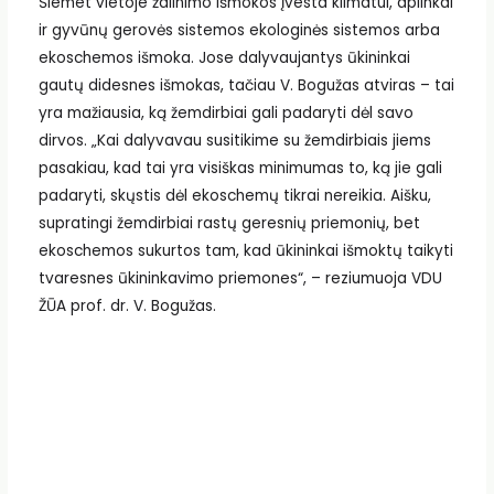
Šiemet vietoje žalinimo išmokos įvesta klimatui, aplinkai
ir gyvūnų gerovės sistemos ekologinės sistemos arba
ekoschemos išmoka. Jose dalyvaujantys ūkininkai
gautų didesnes išmokas, tačiau V. Bogužas atviras – tai
yra mažiausia, ką žemdirbiai gali padaryti dėl savo
dirvos. „Kai dalyvavau susitikime su žemdirbiais jiems
pasakiau, kad tai yra visiškas minimumas to, ką jie gali
padaryti, skųstis dėl ekoschemų tikrai nereikia. Aišku,
supratingi žemdirbiai rastų geresnių priemonių, bet
ekoschemos sukurtos tam, kad ūkininkai išmoktų taikyti
tvaresnes ūkininkavimo priemones“, – reziumuoja VDU
ŽŪA prof. dr. V. Bogužas.