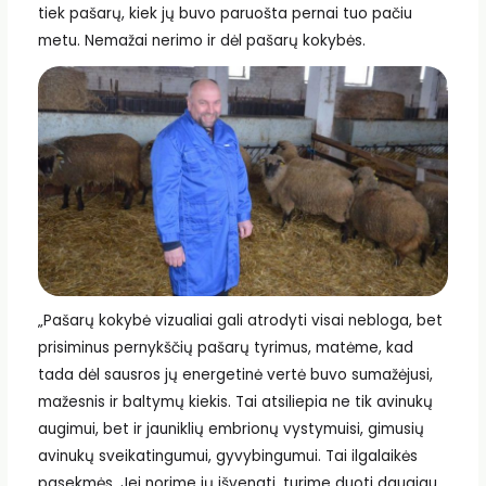
tiek pašarų, kiek jų buvo paruošta pernai tuo pačiu
metu. Nemažai nerimo ir dėl pašarų kokybės.
„Pašarų kokybė vizualiai gali atrodyti visai nebloga, bet
prisiminus pernykščių pašarų tyrimus, matėme, kad
tada dėl sausros jų energetinė vertė buvo sumažėjusi,
mažesnis ir baltymų kiekis. Tai atsiliepia ne tik avinukų
augimui, bet ir jauniklių embrionų vystymuisi, gimusių
avinukų sveikatingumui, gyvybingumui. Tai ilgalaikės
pasekmės. Jei norime jų išvengti, turime duoti daugiau