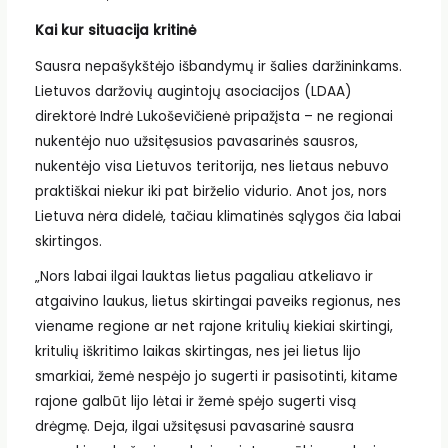
Kai kur situacija kritinė
Sausra nepašykštėjo išbandymų ir šalies daržininkams.
Lietuvos daržovių augintojų asociacijos (LDAA)
direktorė Indrė Lukoševičienė pripažįsta – ne regionai
nukentėjo nuo užsitęsusios pavasarinės sausros,
nukentėjo visa Lietuvos teritorija, nes lietaus nebuvo
praktiškai niekur iki pat birželio vidurio. Anot jos, nors
Lietuva nėra didelė, tačiau klimatinės sąlygos čia labai
skirtingos.
„Nors labai ilgai lauktas lietus pagaliau atkeliavo ir
atgaivino laukus, lietus skirtingai paveiks regionus, nes
viename regione ar net rajone kritulių kiekiai skirtingi,
kritulių iškritimo laikas skirtingas, nes jei lietus lijo
smarkiai, žemė nespėjo jo sugerti ir pasisotinti, kitame
rajone galbūt lijo lėtai ir žemė spėjo sugerti visą
drėgmę. Deja, ilgai užsitęsusi pavasarinė sausra