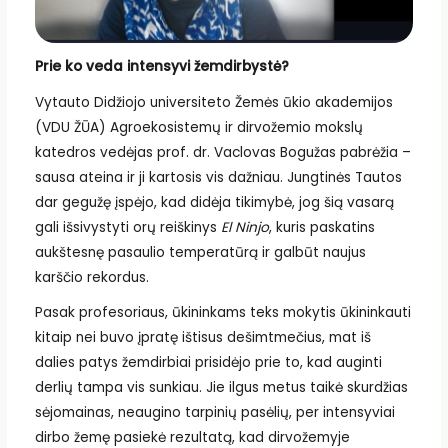
Prie ko veda intensyvi žemdirbystė?
Vytauto Didžiojo universiteto Žemės ūkio akademijos
(VDU ŽŪA) Agroekosistemų ir dirvožemio mokslų
katedros vedėjas prof. dr. Vaclovas Bogužas pabrėžia –
sausa ateina ir ji kartosis vis dažniau. Jungtinės Tautos
dar gegužę įspėjo, kad didėja tikimybė, jog šią vasarą
gali išsivystyti orų reiškinys
El Ninjo
, kuris paskatins
aukštesnę pasaulio temperatūrą ir galbūt naujus
karščio rekordus.
Pasak profesoriaus, ūkininkams teks mokytis ūkininkauti
kitaip nei buvo įpratę ištisus dešimtmečius, mat iš
dalies patys žemdirbiai prisidėjo prie to, kad auginti
derlių tampa vis sunkiau. Jie ilgus metus taikė skurdžias
sėjomainas, neaugino tarpinių pasėlių, per intensyviai
dirbo žemę pasiekė rezultatą, kad dirvožemyje