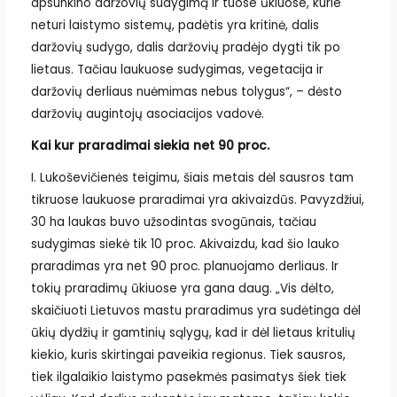
apsunkino daržovių sudygimą ir tuose ūkiuose, kurie
neturi laistymo sistemų, padėtis yra kritinė, dalis
daržovių sudygo, dalis daržovių pradėjo dygti tik po
lietaus. Tačiau laukuose sudygimas, vegetacija ir
daržovių derliaus nuėmimas nebus tolygus“, – dėsto
daržovių augintojų asociacijos vadovė.
Kai kur praradimai siekia net 90 proc.
I. Lukoševičienės teigimu, šiais metais dėl sausros tam
tikruose laukuose praradimai yra akivaizdūs. Pavyzdžiui,
30 ha laukas buvo užsodintas svogūnais, tačiau
sudygimas siekė tik 10 proc. Akivaizdu, kad šio lauko
praradimas yra net 90 proc. planuojamo derliaus. Ir
tokių praradimų ūkiuose yra gana daug. „Vis dėlto,
skaičiuoti Lietuvos mastu praradimus yra sudėtinga dėl
ūkių dydžių ir gamtinių sąlygų, kad ir dėl lietaus kritulių
kiekio, kuris skirtingai paveikia regionus. Tiek sausros,
tiek ilgalaikio laistymo pasekmės pasimatys šiek tiek