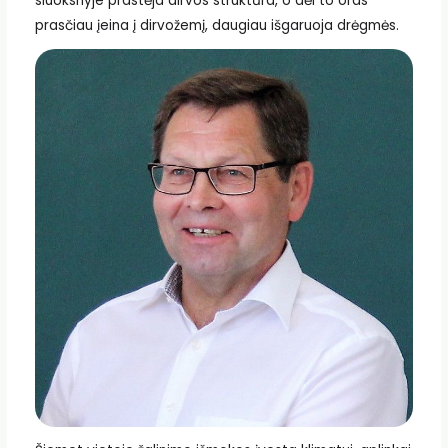
sluoksnyje prastėja dirvos struktūra, o dėl to oras
prasčiau įeina į dirvožemį, daugiau išgaruoja drėgmės.