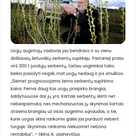
Uogų augintojų vadovas jau bendravo ir su vienu
didžiausių lietuviškų serbentų supirkėju. Pastarieji prašo
virš 300 t juodųjų serbentų, tačiau uogininkai tokio
kiekio pasiūlyti negali, mat uogų nedaug ir jos smulkios.
„Šiemet prognozuojama žema serbentų supirkimo
kaina. Pernai daug kas uogų prisipirko brangiai,
šaldytuvuose dar jų yra. Kartais serbentų skinti net
nebeapsimoka, nes mechanizuotas jų skynimas kartais
atsieina brangiau už visas auginimo sąnaudas, o tie,
kurie uogas skins rankomis galės jas parduoti nebent
turguje. Skynimas rankomis niekuomet nebūna
rentabilus“, – tikina A. Jasinevičius.