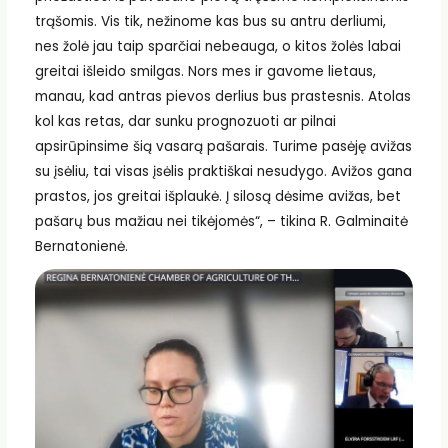
trąšomis. Vis tik, nežinome kas bus su antru derliumi,
nes žolė jau taip sparčiai nebeauga, o kitos žolės labai
greitai išleido smilgas. Nors mes ir gavome lietaus,
manau, kad antras pievos derlius bus prastesnis. Atolas
kol kas retas, dar sunku prognozuoti ar pilnai
apsirūpinsime šią vasarą pašarais. Turime pasėję avižas
su įsėliu, tai visas įsėlis praktiškai nesudygo. Avižos gana
prastos, jos greitai išplaukė. Į silosą dėsime avižas, bet
pašarų bus mažiau nei tikėjomės“, – tikina R. Galminaitė
Bernatonienė.