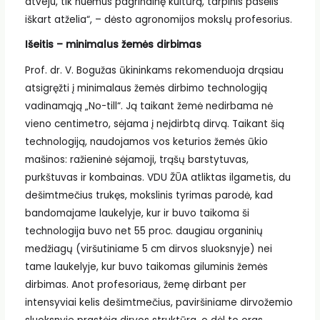
atveju, tik nuėmus pagrindinę kultūrą, tarpinis pasėlis
iškart atželia“, – dėsto agronomijos mokslų profesorius.
Išeitis – minimalus žemės dirbimas
Prof. dr. V. Bogužas ūkininkams rekomenduoja drąsiau
atsigręžti į minimalaus žemės dirbimo technologiją
vadinamąją „No-till“. Ją taikant žemė nedirbama nė
vieno centimetro, sėjama į neįdirbtą dirvą. Taikant šią
technologiją, naudojamos vos keturios žemės ūkio
mašinos: ražieninė sėjamoji, trąšų barstytuvas,
purkštuvas ir kombainas. VDU ŽŪA atliktas ilgametis, du
dešimtmečius trukęs, mokslinis tyrimas parodė, kad
bandomajame laukelyje, kur ir buvo taikoma ši
technologija buvo net 55 proc. daugiau organinių
medžiagų (viršutiniame 5 cm dirvos sluoksnyje) nei
tame laukelyje, kur buvo taikomas giluminis žemės
dirbimas. Anot profesoriaus, žemę dirbant per
intensyviai kelis dešimtmečius, paviršiniame dirvožemio