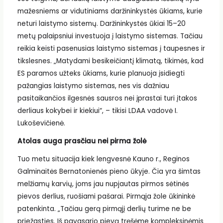
mažesniems ar vidutiniams daržininkystės ūkiams, kurie
neturi laistymo sistemų. Daržininkystės ūkiai 15–20
metų palaipsniui investuoja į laistymo sistemas. Tačiau
reikia keisti pasenusias laistymo sistemas į taupesnes ir
tikslesnes. „Matydami besikeičiantį klimatą, tikimės, kad
ES paramos užteks ūkiams, kurie planuoja įsidiegti
pažangias laistymo sistemas, nes vis dažniau
pasitaikančios ilgesnės sausros nei įprastai turi įtakos
derliaus kokybei ir kiekiui“, – tikisi LDAA vadovė I.
Lukoševičienė.
Atolas auga prasčiau nei pirma žolė
Tuo metu situacija kiek lengvesnė Kauno r., Reginos
Galminaitės Bernatonienės pieno ūkyje. Čia yra šimtas
melžiamų karvių, joms jau nupjautas pirmos sėtinės
pievos derlius, ruošiami pašarai. Pirmąja žole ūkininkė
patenkinta. „Tačiau gerą pirmąjį derlių turime ne be
priežasties. Iš pavasario pievą tręšėme kompleksinėmis