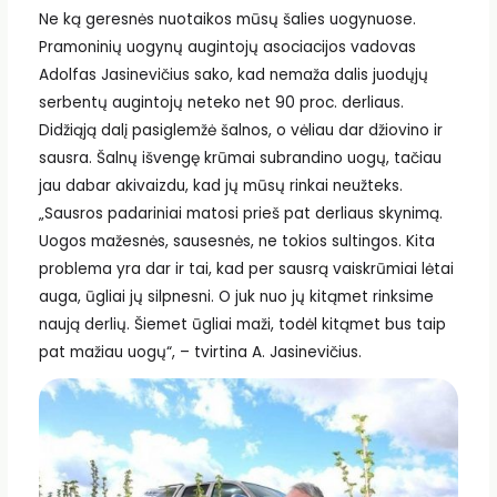
Ne ką geresnės nuotaikos mūsų šalies uogynuose.
Pramoninių uogynų augintojų asociacijos vadovas
Adolfas Jasinevičius sako, kad nemaža dalis juodųjų
serbentų augintojų neteko net 90 proc. derliaus.
Didžiąją dalį pasiglemžė šalnos, o vėliau dar džiovino ir
sausra. Šalnų išvengę krūmai subrandino uogų, tačiau
jau dabar akivaizdu, kad jų mūsų rinkai neužteks.
„Sausros padariniai matosi prieš pat derliaus skynimą.
Uogos mažesnės, sausesnės, ne tokios sultingos. Kita
problema yra dar ir tai, kad per sausrą vaiskrūmiai lėtai
auga, ūgliai jų silpnesni. O juk nuo jų kitąmet rinksime
naują derlių. Šiemet ūgliai maži, todėl kitąmet bus taip
pat mažiau uogų“, – tvirtina A. Jasinevičius.