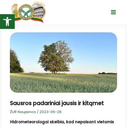
Pereiti
prie
Open toolbar
Main
turinio
Menu
Sausros padariniai jausis ir kitąmet
ŽUR Naujienos
/
2023-06-28
Hidrometeorologai skelbia, kad nepaisant vietomis