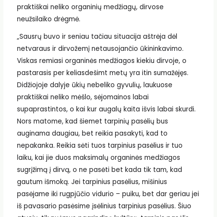
praktiškai neliko organinių medžiagų, dirvose
neužsilaiko drėgmė.
„Sausrų buvo ir seniau tačiau situacija aštrėja dėl
netvaraus ir dirvožemį netausojančio ūkininkavimo.
Viskas remiasi organinės medžiagos kiekiu dirvoje, o
pastarasis per keliasdešimt metų yra itin sumažėjęs.
Didžiojoje dalyje ūkių nebeliko gyvulių, laukuose
praktiškai neliko mėšlo, sėjomainos labai
supaprastintos, o kai kur augalų kaita išvis labai skurdi.
Nors matome, kad šiemet tarpinių pasėlių bus
auginama daugiau, bet reikia pasakyti, kad to
nepakanka. Reikia sėti tuos tarpinius pasėlius ir tuo
laiku, kai jie duos maksimalų organinės medžiagos
sugrįžimą į dirvą, o ne pasėti bet kada tik tam, kad
gautum išmoką. Jei tarpinius pasėlius, mišinius
pasėjame iki rugpjūčio vidurio – puiku, bet dar geriau jei
iš pavasario pasėsime įsėlinius tarpinius pasėlius. Šiuo