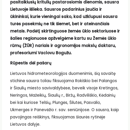
pasitaikiusių kritulių pastarosiomis dienomis, sausra
Lietuvoje išlieka. Sausros padarinius jaučia ir
ūkininkai, kurie vieningai sako, kad užklupusi sausra
turės pasekmių ne tik šiemet, bet ir ateinančiais
metais. Padėtį skirtinguose žemės ūkio sektoriuose ir
šalies regionuose apžvelgėme kartu su Žemės ūkio
rūmų (ŽŪR) nariais ir agronomijos mokslų daktaru,
profesoriumi Vaclovu Bogužu.
Rūpestis dėl pašarų
Lietuvos hidrometeorologijos duomenimis, šią savaitę
stichinė sausra toliau fiksuojama Rokiškio bei Palangos
ir Šiaulių miesto savivaldybėse, beveik visoje Kretingos,
Neringos, Mažeikių, Šiaulių r., Biržų, Radviliškio, Kėdainių
bei kai kuriose Telšių, Plungės, Šilutės, Pasvalio,
Ukmergės ir Panevėžio r. sav. seniūnijose. O sausra, kaip
pavojingas reiškinys, fiksuojamas šiaurės rytinėje
Lietuvos dalyje.