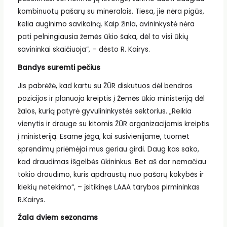
kombinuotų pašarų su mineralais. Tiesa, jie nėra pigūs,
kelia auginimo savikainą. Kaip žinia, avininkystė nėra
pati pelningiausia žemės ūkio šaka, dėl to visi ūkių
savininkai skaičiuoja“, – dėsto R. Kairys.
Bandys suremti pečius
Jis pabrėžė, kad kartu su ŽŪR diskutuos dėl bendros
pozicijos ir planuoja kreiptis į Žemės ūkio ministeriją dėl
žalos, kurią patyrė gyvulininkystės sektorius. „Reikia
vienytis ir drauge su kitomis ŽŪR organizacijomis kreiptis
į ministeriją. Esame jėga, kai susivienijame, tuomet
sprendimų priėmėjai mus geriau girdi. Daug kas sako,
kad draudimas išgelbės ūkininkus. Bet aš dar nemačiau
tokio draudimo, kuris apdraustų nuo pašarų kokybės ir
kiekių netekimo“, – įsitikinęs LAAA tarybos pirmininkas
R.Kairys.
Žala dviem sezonams