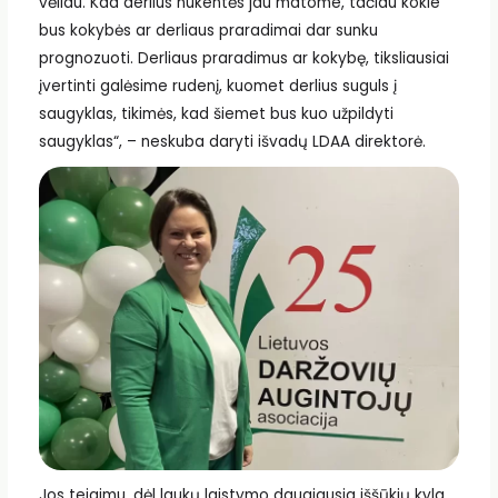
vėliau. Kad derlius nukentės jau matome, tačiau kokie
bus kokybės ar derliaus praradimai dar sunku
prognozuoti. Derliaus praradimus ar kokybę, tiksliausiai
įvertinti galėsime rudenį, kuomet derlius suguls į
saugyklas, tikimės, kad šiemet bus kuo užpildyti
saugyklas“, – neskuba daryti išvadų LDAA direktorė.
Jos teigimu, dėl laukų laistymo daugiausia iššūkių kyla