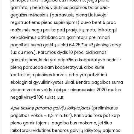
principas toks: pagalba bus mokama, jeigu pieno
gamintojų bendros vidutinės pajamos balandžio-
gegužės mėnesiais (pardavusių pieną Lietuvoje
registruotiems pieno supirkėjams) buvo bent 5 proc.
mažesnės negu per tą patį praėjusių metų laikotarpį.
Reikalavimus atitinkančiam gamintojui preliminari
pagalbos suma galėtų siekti 64,25 Eur už pieninę karvę
(už du mėn.). Paramos dydis 10 proc. didinamas
gamintojams, kurie yra pripažinto kooperatyvo nariai ir
pieną parduoda šiam kooperatyvui, arba kurie
kontroliuoja pienines karves, arba yra patvirtinti
ekologiniai gyvulininkystės ūkiai. Bendra pagalbos suma
vienam valdos valdytojui per einamuosius 2020 metus
negali viršyti 100 tūkst. Eur.
Apie tikslinę paramą galvijų laikytojams
(preliminarus
pagalbos vokas – 11,2 mln. Eur). Principas toks pat kaip
pieno gamintojams: pagalba bus mokama, jei šiuo
laikotarpiu vidutinės bendros galvijų laikytojų pajamos