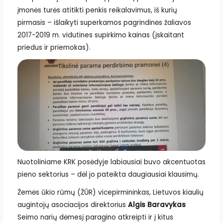
įmonės turės atitikti penkis reikalavimus, iš kurių
pirmasis – išlaikyti superkamos pagrindinės žaliavos
2017-2019 m. vidutines supirkimo kainas (įskaitant
priedus ir priemokas).
Nuotoliniame KRK posėdyje labiausiai buvo akcentuotas
pieno sektorius – dėl jo pateikta daugiausiai klausimų.
Žemės ūkio rūmų (ŽŪR) vicepirmininkas, Lietuvos kiaulių
augintojų asociacijos direktorius
Algis Baravykas
Seimo narių dėmesį paragino atkreipti ir į kitus