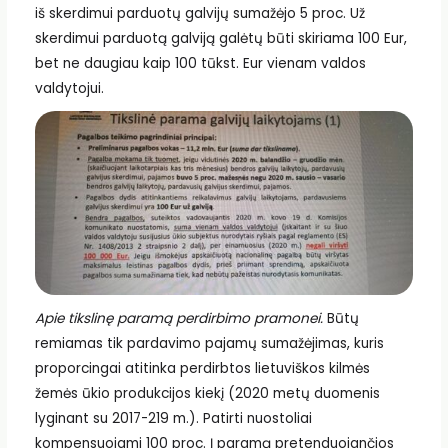
iš skerdimui parduotų galvijų sumažėjo 5 proc. Už
skerdimui parduotą galviją galėtų būti skiriama 100 Eur,
bet ne daugiau kaip 100 tūkst. Eur vienam valdos
valdytojui.
Apie tikslinę paramą perdirbimo pramonei.
Būtų
remiamas tik pardavimo pajamų sumažėjimas, kuris
proporcingai atitinka perdirbtos lietuviškos kilmės
žemės ūkio produkcijos kiekį (2020 metų duomenis
lyginant su 2017-219 m.). Patirti nuostoliai
kompensuojami 100 proc. Į paramą pretenduojančios