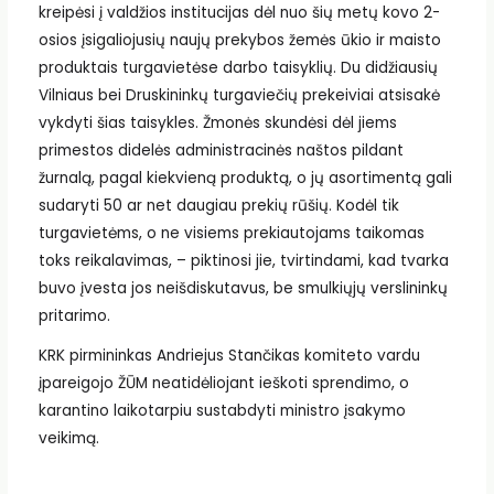
kreipėsi į valdžios institucijas dėl nuo šių metų kovo 2-
osios įsigaliojusių naujų prekybos žemės ūkio ir maisto
produktais turgavietėse darbo taisyklių. Du didžiausių
Vilniaus bei Druskininkų turgaviečių prekeiviai atsisakė
vykdyti šias taisykles. Žmonės skundėsi dėl jiems
primestos didelės administracinės naštos pildant
žurnalą, pagal kiekvieną produktą, o jų asortimentą gali
sudaryti 50 ar net daugiau prekių rūšių. Kodėl tik
turgavietėms, o ne visiems prekiautojams taikomas
toks reikalavimas, – piktinosi jie, tvirtindami, kad tvarka
buvo įvesta jos neišdiskutavus, be smulkiųjų verslininkų
pritarimo.
KRK pirmininkas Andriejus Stančikas komiteto vardu
įpareigojo ŽŪM neatidėliojant ieškoti sprendimo, o
karantino laikotarpiu sustabdyti ministro įsakymo
veikimą.