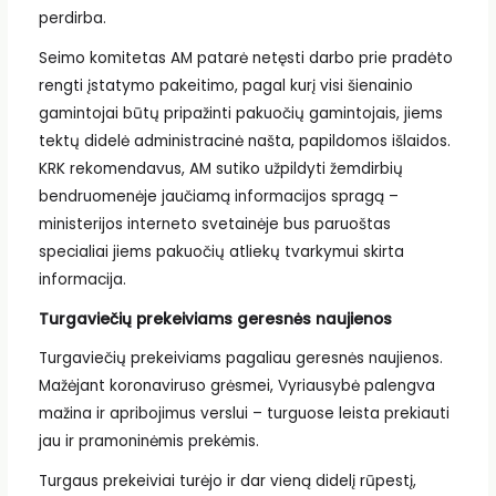
perdirba.
Seimo komitetas AM patarė netęsti darbo prie pradėto
rengti įstatymo pakeitimo, pagal kurį visi šienainio
gamintojai būtų pripažinti pakuočių gamintojais, jiems
tektų didelė administracinė našta, papildomos išlaidos.
KRK rekomendavus, AM sutiko užpildyti žemdirbių
bendruomenėje jaučiamą informacijos spragą –
ministerijos interneto svetainėje bus paruoštas
specialiai jiems pakuočių atliekų tvarkymui skirta
informacija.
Turgaviečių prekeiviams geresnės naujienos
Turgaviečių prekeiviams pagaliau geresnės naujienos.
Mažėjant koronaviruso grėsmei, Vyriausybė palengva
mažina ir apribojimus verslui – turguose leista prekiauti
jau ir pramoninėmis prekėmis.
Turgaus prekeiviai turėjo ir dar vieną didelį rūpestį,