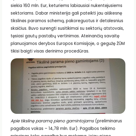
siekia 160 mln. Eur, keturiems labiausiai nukentėjusiems
sektoriams. Dabar ministerija gali pateikti jau aiškesnę
tikslinės paramos schemą, pakoreguotus ir detalesnius
skaičius. Buvo surengti susitikimai su sektorių atstovais,
tęsiasi gautų pastabų vertinimas. Ateinančią savaitę
planuojamos derybos Europos Komisijoje, o gegužę ŽŪM
tikisi baigti visas derinimo procedūras.
Apie tikslinę paramą pieno gamintojams
(preliminarus
pagalbos vokas – 14,78 mln. Eur). Pagalbos teikimo