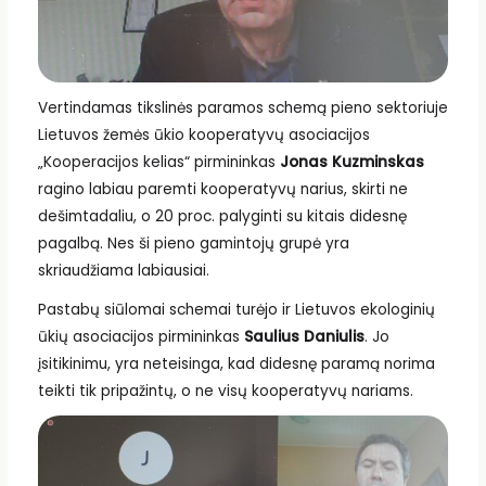
Vertindamas tikslinės paramos schemą pieno sektoriuje
Lietuvos žemės ūkio kooperatyvų asociacijos
„Kooperacijos kelias“ pirmininkas
Jonas Kuzminskas
ragino labiau paremti kooperatyvų narius, skirti ne
dešimtadaliu, o 20 proc. palyginti su kitais didesnę
pagalbą. Nes ši pieno gamintojų grupė yra
skriaudžiama labiausiai.
Pastabų siūlomai schemai turėjo ir Lietuvos ekologinių
ūkių asociacijos pirmininkas
Saulius Daniulis
. Jo
įsitikinimu, yra neteisinga, kad didesnę paramą norima
teikti tik pripažintų, o ne visų kooperatyvų nariams.