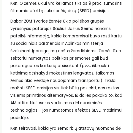
KRK. O žemės ūkiui yra keliamas tikslas 9 proc. sumažinti
šiltnamio efektą sukeliančių dujų (ŠESD) emisijas.
Dabar ŽŪM Tvarios žemės ūkio politikos grupės
vyresnysis patarėjas Saulius Jasius Seimo nariams
pateikė informaciją, kokie kompromisai buvo rasti kartu
su socialiniais partneriais ir Aplinkos ministerija
švelninant įpareigojimų naštą žemdirbiams. Žemės ūkio
sektoriui numatytos politikos priemonės gali būti
pakoreguotos kai kurių atsisakant (pvz., išbraukti
ketinimą atsisakyti mokestinės lengvatos, taikomos
žemės ūkio veikloje naudojamam transportui). Tikslai
mažinti ŠESD emisijas vis tiek būtų pasiekti, nes rastos
visiems priimtinos alternatyvos. Iš dalies pakako to, kad
AM atliko tikslesnius vertinimus dėl neariminės
technologijos – jos numatomas efektas ŠESD mažinimui
padidėjo.
KRK teiravosi, kokia yra žemdirbių atstovų nuomonė dėl