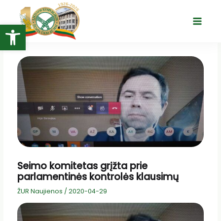
Pereiti
prie
Open toolbar
Main
turinio
Menu
Seimo komitetas grįžta prie
parlamentinės kontrolės klausimų
ŽUR Naujienos
/
2020-04-29