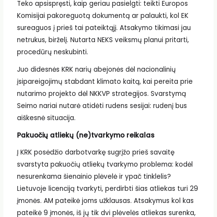
Teko apsispręsti, kaip geriau pasielgti: teikti Europos
Komisijai pakoreguotą dokumentą ar palaukti, kol EK
sureaguos į prieš tai pateiktąjį. Atsakymo tikimasi jau
netrukus, birželį. Nutarta NEKS veiksmų planui pritarti,
procedūrų neskubinti.
Juo didesnės KRK narių abejonės dėl nacionalinių
įsipareigojimų stabdant klimato kaitą, kai pereita prie
nutarimo projekto dėl NKKVP strategijos. Svarstymą
Seimo nariai nutarė atidėti rudens sesijai: rudenį bus
aiškesnė situacija.
Pakuočių atliekų (ne)tvarkymo reikalas
Į KRK posėdžio darbotvarkę sugrįžo prieš savaitę
svarstyta pakuočių atliekų tvarkymo problema: kodėl
nesurenkama šienainio plėvelė ir ypač tinklelis?
Lietuvoje licenciją tvarkyti, perdirbti šias atliekas turi 29
įmonės. AM pateikė joms užklausas. Atsakymus kol kas
pateikė 9 įmonės, iš jų tik dvi plėvelės atliekas surenka,