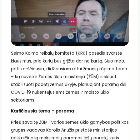
Seimo Kaimo reikalų komiteto (KRK) posėdis svarstė
klausimus, prie kurių bus grįžta dar ne kartą. Šiuo metu
pati karščiausia, didžiausiam ratui žmonių rūpima tema
– ką nuveikė Žemės ūkio ministerija (ŽŪM) siekiant
stabilizuoti padėtį žemės ūkyje, planuojant paramą dėl
COVID-19 nukentėjusiems žemės ir maisto ūkio
sektoriams.
Karščiausia tema – parama
Prieš savaitę ŽŪM Tvarios žemės ūkio gamybos politikos
grupės vadovas Karolis Anužis pristatė ministerijos
apskaičiuotą maksimalų paramos lėšų poreikį, kuris