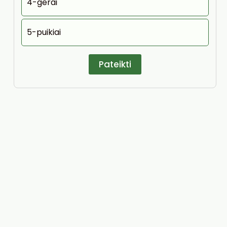
4-gerai
5-puikiai