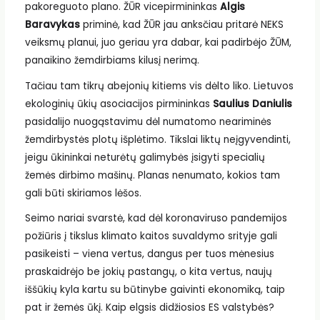
pakoreguoto plano. ŽŪR vicepirmininkas
Algis
Baravykas
priminė, kad ŽŪR jau anksčiau pritarė NEKS
veiksmų planui, juo geriau yra dabar, kai padirbėjo ŽŪM,
panaikino žemdirbiams kilusį nerimą.
Tačiau tam tikrų abejonių kitiems vis dėlto liko. Lietuvos
ekologinių ūkių asociacijos pirmininkas
Saulius Daniulis
pasidalijo nuogąstavimu dėl numatomo neariminės
žemdirbystės plotų išplėtimo. Tikslai liktų neįgyvendinti,
jeigu ūkininkai neturėtų galimybės įsigyti specialių
žemės dirbimo mašinų. Planas nenumato, kokios tam
gali būti skiriamos lėšos.
Seimo nariai svarstė, kad dėl koronaviruso pandemijos
požiūris į tikslus klimato kaitos suvaldymo srityje gali
pasikeisti – viena vertus, dangus per tuos mėnesius
praskaidrėjo be jokių pastangų, o kita vertus, naujų
iššūkių kyla kartu su būtinybe gaivinti ekonomiką, taip
pat ir žemės ūkį. Kaip elgsis didžiosios ES valstybės?