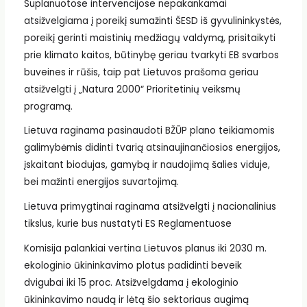
Suplanuotose intervencijose nepakankamai
atsižvelgiama į poreikį sumažinti ŠESD iš gyvulininkystės,
poreikį gerinti maistinių medžiagų valdymą, prisitaikyti
prie klimato kaitos, būtinybę geriau tvarkyti EB svarbos
buveines ir rūšis, taip pat Lietuvos prašoma geriau
atsižvelgti į „Natura 2000“ Prioritetinių veiksmų
programą.
Lietuva raginama pasinaudoti BŽŪP plano teikiamomis
galimybėmis didinti tvarią atsinaujinančiosios energijos,
įskaitant biodujas, gamybą ir naudojimą šalies viduje,
bei mažinti energijos suvartojimą.
Lietuva primygtinai raginama atsižvelgti į nacionalinius
tikslus, kurie bus nustatyti ES Reglamentuose
Komisija palankiai vertina Lietuvos planus iki 2030 m.
ekologinio ūkininkavimo plotus padidinti beveik
dvigubai iki 15 proc. Atsižvelgdama į ekologinio
ūkininkavimo naudą ir lėtą šio sektoriaus augimą