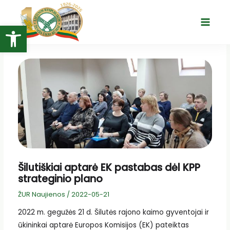
Pereiti
prie
Open toolbar
Main
turinio
Menu
Šilutiškiai aptarė EK pastabas dėl KPP
strateginio plano
ŽUR Naujienos
/
2022-05-21
2022 m. gegužės 21 d. Šilutės rajono kaimo gyventojai ir
ūkininkai aptarė Europos Komisijos (EK) pateiktas