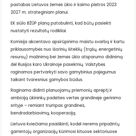
pastabas Lietuvos žemės ūkio ir kaimo plėtros 2023
2027 m. strateginiam planui.
EK siūlo BŽŪP planą patobulinti, kad būtų pasiekti
nustatyti rezultatų rodikliai.
Komisija akcentavo apsirūpinimo maistu svarbą ir kartu
priklausomybės nuo išorinių išteklių (trąšų, energetinių
resursų) mažinimą bei žemės ūkio atsparumo didinimą
dėl Rusijos karo Ukrainoje pasekmių. Valstybės
raginamos pertvarkyti savo gamybinius pajėgumus
taikant tvaresnius gamybos būdus.
Raginama didinti planuojamų priemonių aprėptį ir
ambiciją ūkininkų padėties vertės grandinėje gerinimo
srityje – remiant trumpas grandines,
bendradarbiavimą, kooperaciją.
Lietuva kviečiama paaiškinti, kodėl nerems pripažintų
gamintojų organizacijų kūrimosi kituose sektoriuose