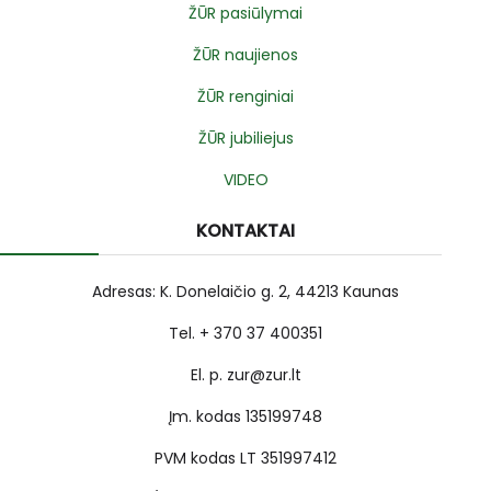
ŽŪR pasiūlymai
ŽŪR naujienos
ŽŪR renginiai
ŽŪR jubiliejus
VIDEO
KONTAKTAI
Adresas: K. Donelaičio g. 2, 44213 Kaunas
Tel. + 370 37 400351
El. p. zur@zur.lt
Įm. kodas 135199748
PVM kodas LT 351997412