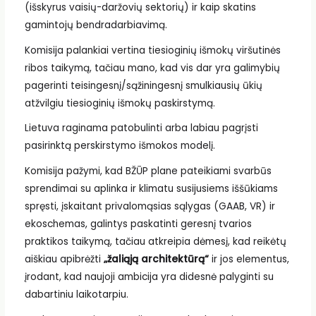
(išskyrus vaisių-daržovių sektorių) ir kaip skatins
gamintojų bendradarbiavimą.
Komisija palankiai vertina tiesioginių išmokų viršutinės
ribos taikymą, tačiau mano, kad vis dar yra galimybių
pagerinti teisingesnį/sąžiningesnį smulkiausių ūkių
atžvilgiu tiesioginių išmokų paskirstymą.
Lietuva raginama patobulinti arba labiau pagrįsti
pasirinktą perskirstymo išmokos modelį.
Komisija pažymi, kad BŽŪP plane pateikiami svarbūs
sprendimai su aplinka ir klimatu susijusiems iššūkiams
spręsti, įskaitant privalomąsias sąlygas (GAAB, VR) ir
ekoschemas, galintys paskatinti geresnį tvarios
praktikos taikymą, tačiau atkreipia dėmesį, kad reikėtų
aiškiau apibrėžti
„žaliąją architektūrą“
ir jos elementus,
įrodant, kad naujoji ambicija yra didesnė palyginti su
dabartiniu laikotarpiu.