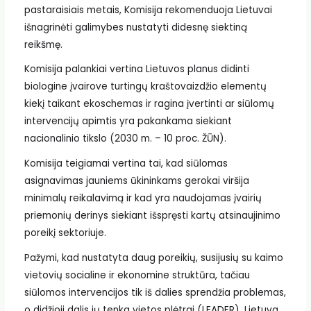
pastaraisiais metais, Komisija rekomenduoja Lietuvai
išnagrinėti galimybes nustatyti didesnę siektiną
reikšmę.
Komisija palankiai vertina Lietuvos planus didinti
biologine įvairove turtingų kraštovaizdžio elementų
kiekį taikant ekoschemas ir ragina įvertinti ar siūlomų
intervencijų apimtis yra pakankama siekiant
nacionalinio tikslo (2030 m. – 10 proc. ŽŪN).
Komisija teigiamai vertina tai, kad siūlomas
asignavimas jauniems ūkininkams gerokai viršija
minimalų reikalavimą ir kad yra naudojamas įvairių
priemonių derinys siekiant išspręsti kartų atsinaujinimo
poreikį sektoriuje.
Pažymi, kad nustatyta daug poreikių, susijusių su kaimo
vietovių socialine ir ekonomine struktūra, tačiau
siūlomos intervencijos tik iš dalies sprendžia problemas,
o didžioji dalis jų tenka vietos plėtrai (LEADER). Lietuva