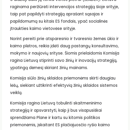
raginama peržiūrėti intervencijos strategiją šioje srityje,
taip pat papildyti strategiją aprašant sąsajas ir
papildomumą su kitais ES fondais, ypač socialinės
įtraukties kaimo vietovėse srityje.
Norint pereiti prie atsparesnio ir tvaresnio žemės ūkio ir
kaimo plėtros, reikia įdėti daug pastangų konsultavimo,
mokymo ir naujovių srityse. Šiomis prielaidomis Komisija
ragina Lietuvą stiprinti savo žinių ir inovacijų strategiją,
ypatingą dėmesį skiriant žinių mainams.
Komisija siūlo žinių sklaidos priemonėms skirti daugiau
lėšų, siekiant užtikrinti efektyvią žinių sklaidos sistemos
veiklą.
Komisija ragina Lietuvą tobulinti skaitmeninimo
strategiją ir apsvarstyti, kaip ji bus visapusiškai
sprendžiama Plane ir kartu su kitomis politikos
priemonėmis, įskaitant ES plačiajuosčio ryšio kaimo