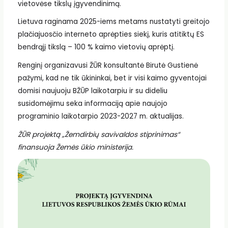
vietovėse tikslų įgyvendinimą.
Lietuva raginama 2025-iems metams nustatyti greitojo
plačiajuosčio interneto aprėpties siekį, kuris atitiktų ES
bendrąjį tikslą – 100 % kaimo vietovių aprėptį.
Renginį organizavusi ŽŪR konsultantė Birutė Gustienė
pažymi, kad ne tik ūkininkai, bet ir visi kaimo gyventojai
domisi naujuoju BŽŪP laikotarpiu ir su dideliu
susidomėjimu seka informaciją apie naujojo
programinio laikotarpio 2023-2027 m. aktualijas.
ŽŪR projektą „Žemdirbių savivaldos stiprinimas“
finansuoja Žemės ūkio ministerija.