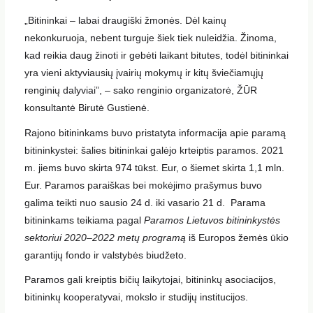
„Bitininkai – labai draugiški žmonės. Dėl kainų
nekonkuruoja, nebent turguje šiek tiek nuleidžia. Žinoma,
kad reikia daug žinoti ir gebėti laikant bitutes, todėl bitininkai
yra vieni aktyviausių įvairių mokymų ir kitų šviečiamųjų
renginių dalyviai”, – sako renginio organizatorė, ŽŪR
konsultantė Birutė Gustienė.
Rajono bitininkams buvo pristatyta informacija apie paramą
bitininkystei: šalies bitininkai galėjo krteiptis paramos. 2021
m. jiems buvo skirta 974 tūkst. Eur, o šiemet skirta 1,1 mln.
Eur. Paramos paraiškas bei mokėjimo prašymus buvo
galima teikti nuo sausio 24 d. iki vasario 21 d. Parama
bitininkams teikiama pagal
Paramos Lietuvos bitininkystės
sektoriui 2020–2022 metų programą
iš Europos žemės ūkio
garantijų fondo ir valstybės biudžeto.
Paramos gali kreiptis bičių laikytojai, bitininkų asociacijos,
bitininkų kooperatyvai, mokslo ir studijų institucijos.