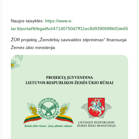
Naujos taisyklės:
https://www.e-
tar.lt/portal/lt/legalAct/47140750d7ff11ec8d9390588bf2de65
ŽŪR projektą „Žemdirbių savivaldos stiprinimas“ finansuoja
Žemės ūkio ministerija.