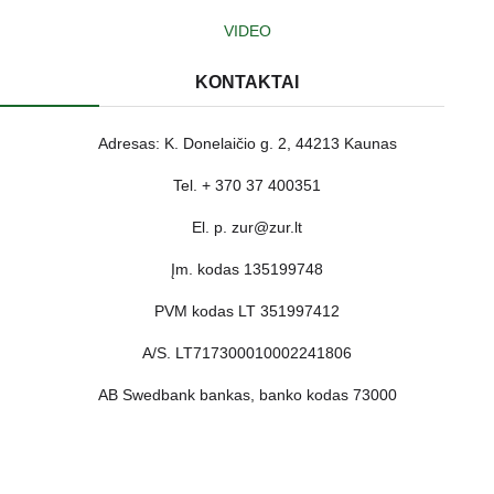
VIDEO
KONTAKTAI
Adresas: K. Donelaičio g. 2, 44213 Kaunas
Tel. + 370 37 400351
El. p. zur@zur.lt
Įm. kodas 135199748
PVM kodas LT 351997412
A/S. LT717300010002241806
AB Swedbank bankas, banko kodas 73000