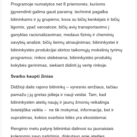
Programoje numatytos net 8 priemonės, kurioms
įgyvendinti galima gauti paramą: techninė pagalba
bitininkams ir jų grupėms; kova su bičių kenkėjais ir bičių
ligomis, ypač varoatoze; bičių avių transportavimo į
ganyklas racionalizavimas; medaus fizinių ir cheminių
savybių analizė; bičių šeimų atnaujinimas; bitininkystei ir
bitininkystės produkcijai skirtos taikomųjų mokslinių tyrimų
programos; rinkos stebėsena; bitininkystės produktų
kokybės gerinimas, siekiant didinti jų vertę rinkoje.
Svarbu kaupti žinias
Didžioji dalis rajono bitininkų – vyresnio amžiaus, tačiau
pamažu į jų gretas įsilieja ir nauji veidai. Tam, kad
bitininkystėn ateitų naujų ir jaunų žmonių reikalinga
švietėjiška veikla – ne tik mokymai, informacija, bet ir
supratimas, kokios svarbios bitės yra ekosistemai.
Renginio metu patyrę bitininkai dalinosi su jaunaisiais
kolegomis savo patirtimis, diskutavo apie ateities