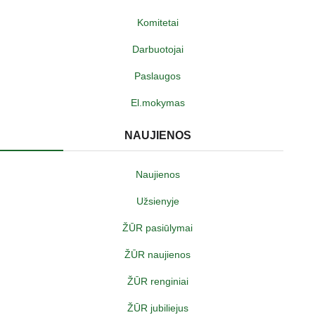
Komitetai
Darbuotojai
Paslaugos
El.mokymas
NAUJIENOS
Naujienos
Užsienyje
ŽŪR pasiūlymai
ŽŪR naujienos
ŽŪR renginiai
ŽŪR jubiliejus