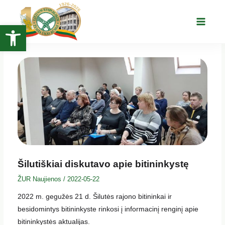
Pereiti
prie
Open toolbar
Main
turinio
Menu
Šilutiškiai diskutavo apie bitininkystę
ŽUR Naujienos
/
2022-05-22
2022 m. gegužės 21 d. Šilutės rajono bitininkai ir
besidomintys bitininkyste rinkosi į informacinį renginį apie
bitininkystės aktualijas.