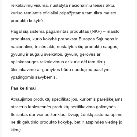
reikalavimų visuma, nustatyta nacionaliniu teisės aktu,
kuriuo remiantis oficialiai pripažįstama tam tikra maisto
produkto kokybė.
Pagal šią sistemą pagamintas produktas (NKP) – maisto
produktas, kurio kokybė pranoksta Europos Sąjungos ir
nacionalinių teisės aktų nustatytus šių produktų saugos,
gyvūnų ir augalų sveikatos, gyvūnų gerovės ar
aplinkosaugos reikalavimus ar kurie dėl tam tikrų
ūkininkavimo ar gamybos būdų naudojimo pasižymi
ypatingomis savybėmis.
Pasikeitimai
Atnaujintos produktų specifikacijos, kuriomis pareiškėjams
atsiveria lankstesnės produktų sertifikavimo galimybės.
Įteisintas dar vienas ženklas. Dviejų ženklų sistema apims
ne tik galutinio produkto kokybę, bet ir atspindės vietinę jo
kilmę.