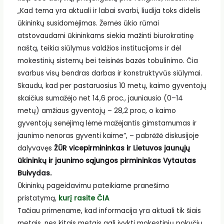
„Kad tema yra aktuali ir labai svarbi, liudija toks didelis
ūkininkų susidomėjimas. Žemės ūkio rūmai
atstovaudami ūkininkams siekia mažinti biurokratinę
naštą, teikia siūlymus valdžios institucijoms ir dėl
mokestinių sistemų bei teisinės bazės tobulinimo. Čia
svarbus visų bendras darbas ir konstruktyvūs siūlymai.
Skaudu, kad per pastaruosius 10 metų, kaimo gyventojų
skaičius sumažėjo net 14,6 proc., jauniausio (0–14
metų) amžiaus gyventojų – 28,2 proc, o kaimo
gyventojų senėjimą lėmė mažėjantis gimstamumas ir
jaunimo nenoras gyventi kaime”, – pabrėžė diskusijoje
dalyvavęs
ŽŪR vicepirmininkas ir Lietuvos jaunųjų
ūkininkų ir jaunimo sąjungos pirmininkas Vytautas
Buivydas.
Ūkininkų pageidavimu pateikiame pranešimo
pristatymą,
kurį rasite ČIA
Tačiau primename, kad informacija yra aktuali tik šiais
metais, nes kitais metais gali įvykti mokestinių pokyčių.