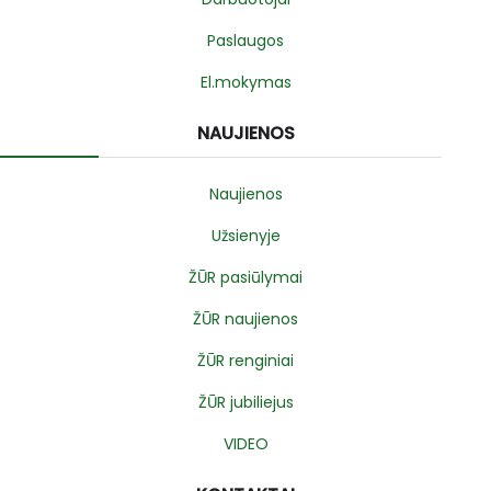
Paslaugos
El.mokymas
NAUJIENOS
Naujienos
Užsienyje
ŽŪR pasiūlymai
ŽŪR naujienos
ŽŪR renginiai
ŽŪR jubiliejus
VIDEO