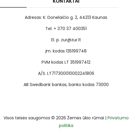
KONTAKTAI
Adresas: K. Donelaičio g. 2, 44213 Kaunas
Tel. + 370 37 400351
El. p. zur@zur.lt
Įm. kodas 135199748
PVM kodas LT 351997412
A/S. LT717300010002241806
AB Swedbank bankas, banko kodas 73000
Visos teisės saugomos © 2026 Žemės ūkio rūmai |
Privatumo
politika