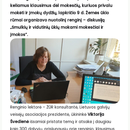
keliamus klausimus dėl mokesčių, kuriuos privalu
mokėti ir įmokų dydžių, lapkričio 9 d. Žemės ūkio
rūmai organizavo nuotolinį renginį – diskusiją
„Smulkių ir vidutinių ūkių mokami mokesčiai ir
įmokos”.
Renginio lektorė – ŽŪR konsultantė, Lietuvos galvijų
veisėjų asociacijos prezidentė, ūkininkė
Viktorija
Švedienė
išsamiai pristatė temą ir atsakė į daugiau
kaip 300 dalyvių, prisijungusių prie renginio, klausimus.