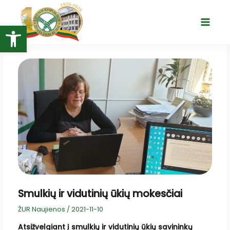
Pereiti
prie
Open toolbar
Main
turinio
Menu
Smulkių ir vidutinių ūkių mokesčiai
ŽUR Naujienos
/
2021-11-10
Atsižvelgiant į smulkių ir vidutinių ūkių savininkų