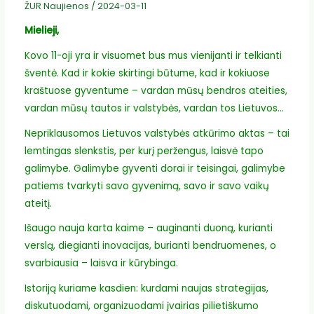
ŽUR Naujienos
/
2024-03-11
Mielieji,
Kovo 11-oji yra ir visuomet bus mus vienijanti ir telkianti
šventė. Kad ir kokie skirtingi būtume, kad ir kokiuose
kraštuose gyventume – vardan mūsų bendros ateities,
vardan mūsų tautos ir valstybės, vardan tos Lietuvos…
Nepriklausomos Lietuvos valstybės atkūrimo aktas – tai
lemtingas slenkstis, per kurį peržengus, laisvė tapo
galimybe. Galimybe gyventi dorai ir teisingai, galimybe
patiems tvarkyti savo gyvenimą, savo ir savo vaikų
ateitį.
Išaugo nauja karta kaime – auginanti duoną, kurianti
verslą, diegianti inovacijas, burianti bendruomenes, o
svarbiausia – laisva ir kūrybinga.
Istoriją kuriame kasdien: kurdami naujas strategijas,
diskutuodami, organizuodami įvairias pilietiškumo