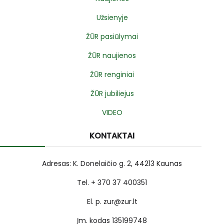
Užsienyje
ŽŪR pasiūlymai
ŽŪR naujienos
ŽŪR renginiai
ŽŪR jubiliejus
VIDEO
KONTAKTAI
Adresas: K. Donelaičio g. 2, 44213 Kaunas
Tel. + 370 37 400351
El. p. zur@zur.lt
Įm. kodas 135199748