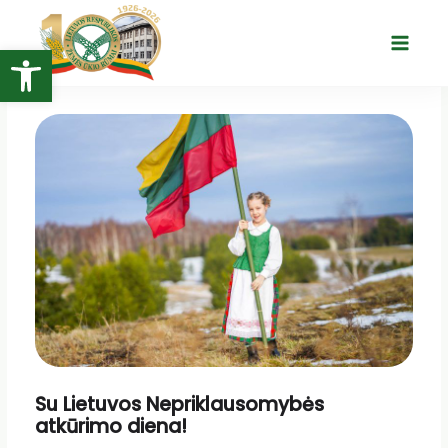
Pereiti
prie
Open toolbar
Main
turinio
Menu
Su Lietuvos Nepriklausomybės
atkūrimo diena!