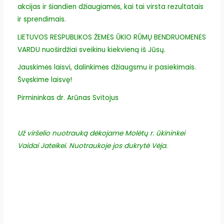
akcijas ir šiandien džiaugiamės, kai tai virsta rezultatais
ir sprendimais.
LIETUVOS RESPUBLIKOS ŽEMĖS ŪKIO RŪMŲ BENDRUOMENĖS
VARDU nuoširdžiai sveikinu kiekvieną iš Jūsų.
Jauskimės laisvi, dalinkimės džiaugsmu ir pasiekimais.
Švęskime laisvę!
Pirmininkas dr. Arūnas Svitojus
Už viršelio nuotrauką dėkojame Molėtų r. ūkininkei
Vaidai Jateikei. Nuotraukoje jos dukrytė Vėja.