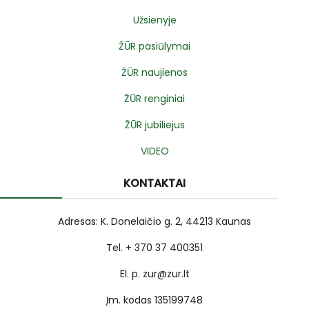
Užsienyje
ŽŪR pasiūlymai
ŽŪR naujienos
ŽŪR renginiai
ŽŪR jubiliejus
VIDEO
KONTAKTAI
Adresas: K. Donelaičio g. 2, 44213 Kaunas
Tel. + 370 37 400351
El. p. zur@zur.lt
Įm. kodas 135199748