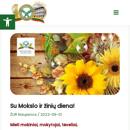
Pereiti
prie
Open toolbar
Main
turinio
Menu
Su Mokslo ir žinių diena!
ŽUR Naujienos
/
2023-09-01
Mieli mokiniai, mokytojai, tėveliai,