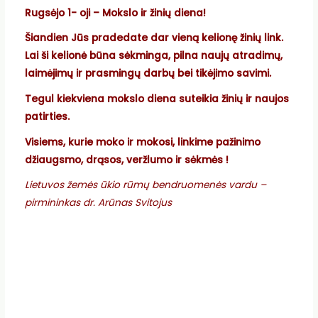
Rugsėjo 1- oji – Mokslo ir žinių diena!
Šiandien Jūs pradedate dar vieną kelionę žinių link.
Lai ši kelionė būna sėkminga, pilna naujų atradimų,
laimėjimų ir prasmingų darbų bei tikėjimo savimi.
Tegul kiekviena mokslo diena suteikia žinių ir naujos
patirties.
Visiems, kurie moko ir mokosi, linkime pažinimo
džiaugsmo, drąsos, veržlumo ir sėkmės !
Lietuvos žemės ūkio rūmų bendruomenės vardu –
p
irmininkas dr. Arūnas Svitojus