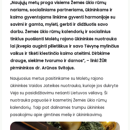
„Naujųjų metų proga visiems Žemės ūkio rūmų
nariams, socialiniams partneriams, ūkininkams ir
kaimo gyventojams linkime gyventi harmonijoje su
savimi ir gamta, mylėti, gerbti ir didžiuotis savo
darbu. Žemės ūkio rūmų kalendorių ir socialinius
tinklus puošianti Molėtų rajono ūkininkės nuotrauka
lai įkvepia auginti pilietiškus ir savo Tėvynę mylinčius
vaikus ir tikėti klestinčio kaimo ateitimi. Dirbkime
drauge, siekime tvarumo ir darnos”, – linki ŽŪR
pirmininkas dr. Arūnas Svitojus.
Naujuosius metus pasitinkame su Molėtų rajono
ūkininkės Vaidos Jateikės nuotrauka, kurioje jos dukrytė
Vėja su pasididžiavimu nešanti Lietuvos vėliavą. Ši
nuotrauka papuošė ir kasmetinį Žemės ūkio rūmų
kalendorių. Taip pat dalinamės trumpu ūkininkės
pasakojimu apie gimtinės meilę ir ūkininkavimą.