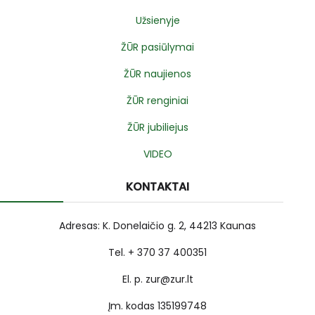
Užsienyje
ŽŪR pasiūlymai
ŽŪR naujienos
ŽŪR renginiai
ŽŪR jubiliejus
VIDEO
KONTAKTAI
Adresas: K. Donelaičio g. 2, 44213 Kaunas
Tel. + 370 37 400351
El. p. zur@zur.lt
Įm. kodas 135199748