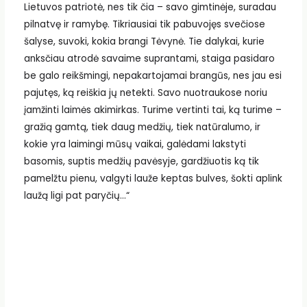
Lietuvos patriotė, nes tik čia – savo gimtinėje, suradau
pilnatvę ir ramybę. Tikriausiai tik pabuvojęs svečiose
šalyse, suvoki, kokia brangi Tėvynė. Tie dalykai, kurie
anksčiau atrodė savaime suprantami, staiga pasidaro
be galo reikšmingi, nepakartojamai brangūs, nes jau esi
pajutęs, ką reiškia jų netekti. Savo nuotraukose noriu
įamžinti laimės akimirkas. Turime vertinti tai, ką turime –
gražią gamtą, tiek daug medžių, tiek natūralumo, ir
kokie yra laimingi mūsų vaikai, galėdami lakstyti
basomis, suptis medžių pavėsyje, gardžiuotis ką tik
pamelžtu pienu, valgyti lauže keptas bulves, šokti aplink
laužą ligi pat paryčių…“