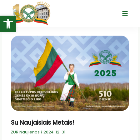
Pereiti
prie
Open toolbar
Main
turinio
Menu
Su Naujaisiais Metais!
ŽUR Naujienos
/
2024-12-31