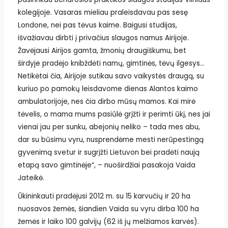
kolegijoje. Vasaras mieliau praleisdavau pas sesę
Londone, nei pas tėvus kaime. Baigusi studijas,
išvažiavau dirbti į privačius slaugos namus Airijoje.
Žavėjausi Airijos gamta, žmonių draugiškumu, bet
širdyje pradėjo knibždėti namų, gimtinės, tėvų ilgesys…
Netikėtai čia, Airijoje sutikau savo vaikystės draugą, su
kuriuo po pamokų leisdavome dienas Alantos kaimo
ambulatorijoje, nes čia dirbo mūsų mamos. Kai mirė
tėvelis, o mama mums pasiūlė grįžti ir perimti ūkį, nes jai
vienai jau per sunku, abejonių neliko – tada mes abu,
dar su būsimu vyru, nusprendėme mesti nerūpestingą
gyvenimą svetur ir sugrįžti Lietuvon bei pradėti naują
etapą savo gimtinėje“, – nuoširdžiai pasakoja Vaida
Jateikė.
Ūkininkauti pradėjusi 2012 m. su 15 karvučių ir 20 ha
nuosavos žemės, šiandien Vaida su vyru dirba 100 ha
žemės ir laiko 100 galvijų (62 iš jų melžiamos karvės).