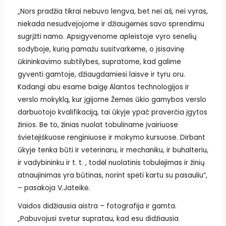
„Nors pradžia tikrai nebuvo lengva, bet nei aš, nei vyras,
niekada nesudvejojome ir džiaugėmės savo sprendimu
sugrįžti namo. Apsigyvenome apleistoje vyro senelių
sodyboje, kurią pamažu susitvarkėme, o įsisavinę
ūkininkavimo subtilybes, supratome, kad galime
gyventi gamtoje, džiaugdamiesi laisve ir tyru oru.
Kadangi abu esame baigę Alantos technologijos ir
verslo mokyklą, kur įgijome Žemės ūkio gamybos verslo
darbuotojo kvalifikaciją, tai ūkyje ypač praverčia įgytos
žinios. Be to, žinias nuolat tobuliname įvairiuose
švietėjiškuose renginiuose ir mokymo kursuose. Dirbant
ūkyje tenka būti ir veterinaru, ir mechaniku, ir buhalteriu,
ir vadybininku ir t. t. , todėl nuolatinis tobulėjimas ir žinių
atnaujinimas yra būtinas, norint spėti kartu su pasauliu“,
– pasakoja V.Jateikė.
Vaidos didžiausia aistra – fotografija ir gamta.
„Pabuvojusi svetur supratau, kad esu didžiausia