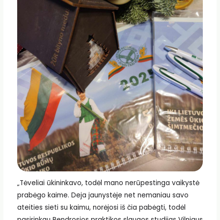
„Tėveliai ūkininkavo, todėl mano nerūpestinga vaikystė
prabėgo kaime. Deja jaunystėje net nemaniau savo
ateities sieti su kaimu, norėjosi iš čia pabėgti, todėl
pasirinkau Bendrosios praktikos slaugos studijas Vilniaus