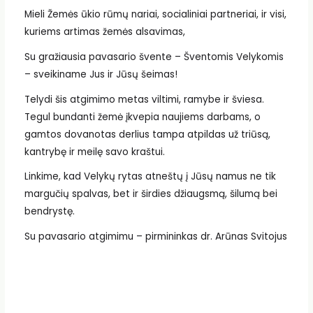
Mieli Žemės ūkio rūmų nariai, socialiniai partneriai, ir visi,
kuriems artimas žemės alsavimas,
Su gražiausia pavasario švente – Šventomis Velykomis
– sveikiname Jus ir Jūsų šeimas!
Telydi šis atgimimo metas viltimi, ramybe ir šviesa.
Tegul bundanti žemė įkvepia naujiems darbams, o
gamtos dovanotas derlius tampa atpildas už triūsą,
kantrybę ir meilę savo kraštui.
Linkime, kad Velykų rytas atneštų į Jūsų namus ne tik
margučių spalvas, bet ir širdies džiaugsmą, šilumą bei
bendrystę.
Su pavasario atgimimu – pirmininkas dr. Arūnas Svitojus