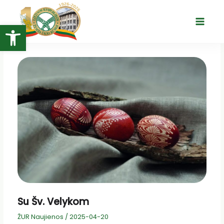
Pereiti
prie
Open toolbar
Main
turinio
Menu
Su Šv. Velykom
ŽUR Naujienos
/
2025-04-20