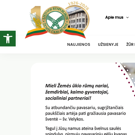
Pereiti
prie
Apie mus
turinio
Open toolbar
NAUJIENOS
UŽSIENYJE
ŽŪR