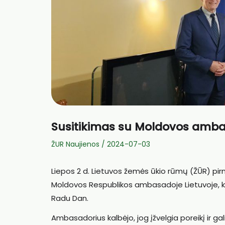
Susitikimas su Moldovos amb
ŽUR Naujienos
/
2024-07-03
Liepos 2 d. Lietuvos žemės ūkio rūmų (ŽŪR) pirmi
Moldovos Respublikos ambasadoje Lietuvoje, ku
Radu Dan.
Ambasadorius kalbėjo, jog įžvelgia poreikį ir g