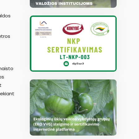
aldos
ėtros
maisto
os
t
iekiant