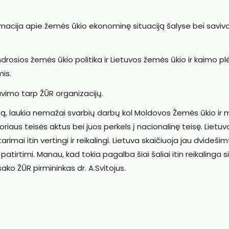
rmacija apie žemės ūkio ekonominę situaciją šalyse bei saviv
sios žemės ūkio politika ir Lietuvos žemės ūkio ir kaimo pl
mis.
vimo tarp ŽŪR organizacijų.
są, laukia nemažai svarbių darbų kol Moldovos Žemės ūkio ir 
iaus teisės aktus bei juos perkels į nacionalinę teisę. Lietuv
rimai itin vertingi ir reikalingi. Lietuva skaičiuoja jau dvidešim
tirtimi. Manau, kad tokia pagalba šiai šaliai itin reikalinga s
ako ŽŪR pirmininkas dr. A.Svitojus.