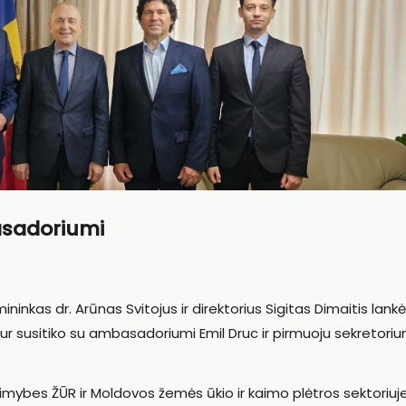
asadoriumi
ninkas dr. Arūnas Svitojus ir direktorius Sigitas Dimaitis lankė
r susitiko su ambasadoriumi Emil Druc ir pirmuoju sekretoriu
alimybes ŽŪR ir Moldovos žemės ūkio ir kaimo plėtros sektoriuj