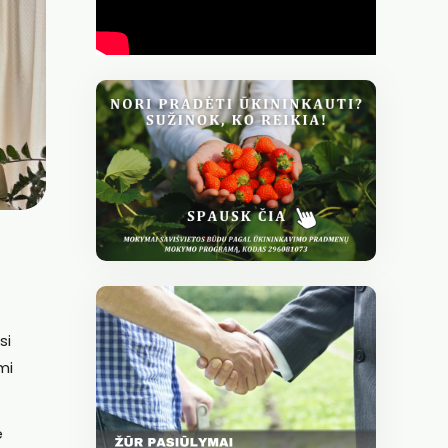
si
mi
e