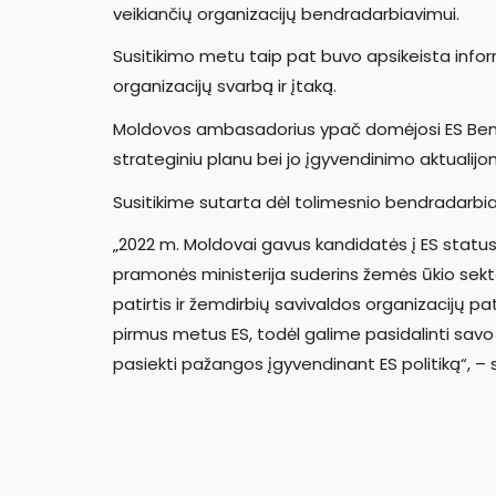
veikiančių organizacijų bendradarbiavimui.
Susitikimo metu taip pat buvo apsikeista info
organizacijų svarbą ir įtaką.
Moldovos ambasadorius ypač domėjosi ES Bendro
strateginiu planu bei jo įgyvendinimo aktualijo
Susitikime sutarta dėl tolimesnio bendradarbia
„2022 m. Moldovai gavus kandidatės į ES statu
pramonės ministerija suderins žemės ūkio sektor
patirtis ir žemdirbių savivaldos organizacijų pata
pirmus metus ES, todėl galime pasidalinti savo pa
pasiekti pažangos įgyvendinant ES politiką“, – s