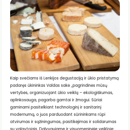
Kaip svečiams iš Lenkijos degustaciją ir ūkio pristatymą
padaręs ūkininkas Valdas sakė „pagrindinės mūsų
vertybės, organizuojant ūkio veiklą – ekologiškumas,
aplinkosauga, pagarba gamtai ir žmogui. Sūriai
gaminami pasitelkiant technologinį ir sanitarinį
modernumą, o juos parduodant sūrininkams rūpi
atvirumas ir sąžiningumas, pasitikėjimas ir solidarumas
su valgytojais. Dalyvaujame ir visuomeninėje veikloje: