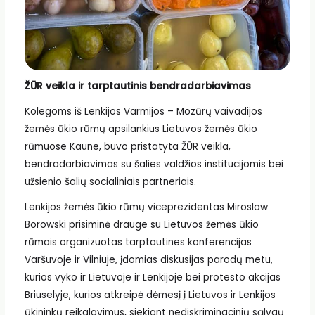
ŽŪR veikla ir tarptautinis bendradarbiavimas
Kolegoms iš Lenkijos Varmijos – Mozūrų vaivadijos
žemės ūkio rūmų apsilankius Lietuvos žemės ūkio
rūmuose Kaune, buvo pristatyta ŽŪR veikla,
bendradarbiavimas su šalies valdžios institucijomis bei
užsienio šalių socialiniais partneriais.
Lenkijos žemės ūkio rūmų viceprezidentas Miroslaw
Borowski prisiminė drauge su Lietuvos žemės ūkio
rūmais organizuotas tarptautines konferencijas
Varšuvoje ir Vilniuje, įdomias diskusijas parodų metu,
kurios vyko ir Lietuvoje ir Lenkijoje bei protesto akcijas
Briuselyje, kurios atkreipė dėmesį į Lietuvos ir Lenkijos
ūkininkų reikalavimus, siekiant nediskriminacinių sąlygų