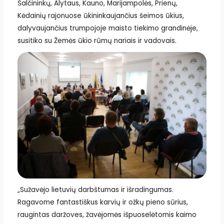
Šalčininkų, Alytaus, Kauno, Marijampolės, Prienų,
Kėdainių rajonuose ūkininkaujančius šeimos ūkius,
dalyvaujančius trumpojoje maisto tiekimo grandinėje,
susitiko su Žemės ūkio rūmų nariais ir vadovais.
„Sužavėjo lietuvių darbštumas ir išradingumas.
Ragavome fantastiškus karvių ir ožkų pieno sūrius,
raugintas daržoves, žavėjomės išpuoselėtomis kaimo