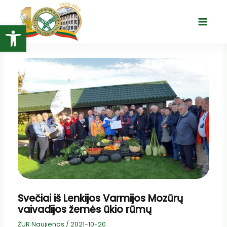
Pereiti
prie
Open toolbar
Main
turinio
Menu
Svečiai iš Lenkijos Varmijos Mozūrų
vaivadijos žemės ūkio rūmų
ŽUR Naujienos
/
2021-10-20