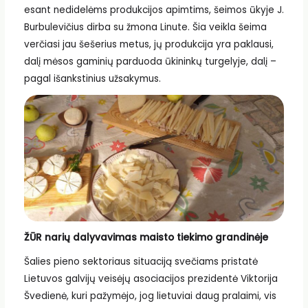
esant nedidelėms produkcijos apimtims, šeimos ūkyje J.
Burbulevičius dirba su žmona Linute. Šia veikla šeima
verčiasi jau šešerius metus, jų produkcija yra paklausi,
dalį mėsos gaminių parduoda ūkininkų turgelyje, dalį –
pagal išankstinius užsakymus.
ŽŪR narių dalyvavimas maisto tiekimo grandinėje
Šalies pieno sektoriaus situaciją svečiams pristatė
Lietuvos galvijų veisėjų asociacijos prezidentė Viktorija
Švedienė, kuri pažymėjo, jog lietuviai daug pralaimi, vis