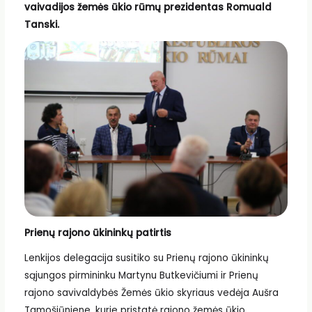
vaivadijos žemės ūkio rūmų prezidentas Romuald
Tanski.
Prienų rajono ūkininkų patirtis
Lenkijos delegacija susitiko su Prienų rajono ūkininkų
sąjungos pirmininku Martynu Butkevičiumi ir Prienų
rajono savivaldybės Žemės ūkio skyriaus vedėja Aušra
Tamošiūniene, kurie pristatė rajono žemės ūkio