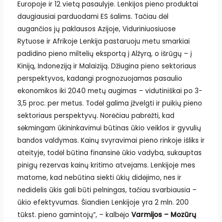
Europoje ir 12 vietą pasaulyje. Lenkijos pieno produktai
daugiausiai parduodami ES šalims. Tačiau dėl
augančios jų paklausos Azijoje, Viduriniuosiuose
Rytuose ir Afrikoje Lenkija pastaruoju metu smarkiai
padidino pieno miltelių eksportą į Alžyrą, o išrūgų – į
Kiniją, Indoneziją ir Malaiziją. Džiugina pieno sektoriaus
perspektyvos, kadangi prognozuojamas pasaulio
ekonomikos iki 2040 metų augimas – vidutiniškai po 3-
3,5 proc. per metus. Todėl galima įžvelgti ir puikių pieno
sektoriaus perspektyvų. Norėčiau pabrėžti, kad
sėkmingam ūkininkavimui būtinas ūkio veiklos ir gyvulių
bandos valdymas. Kainų svyravimai pieno rinkoje išliks ir
ateityje, todėl būtina finansinė ūkio vadyba, sukauptas
pinigų rezervas kainų kritimo atvejams. Lenkijoje mes
matome, kad nebūtina siekti ūkių didėjimo, nes ir
nedidelis ūkis gali būti pelningas, tačiau svarbiausia –
ūkio efektyvumas. Šiandien Lenkijoje yra 2 mln. 200
tūkst. pieno gamintojų“, – kalbėjo
Varmijos – Mozūrų