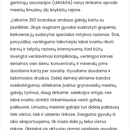
gerintojų asociacijos (LMGAGA) narys lenkams aprodė
mėsinių limuzinų ūkį Anykščių rajone.
„Laikome 250 brandaus amžiaus galvijų kartu su
jaunikliais. Ūkyje auginami gyvuliai suskirstyti grupėmis,
kiekvienai jų sudarytas specialus mitybos racionas. Štai,
pavyzdžiui, veršingumo laikotarpiu labai svarbu riboti
karvių ir telyčių racionų intensyvumą. Kad būtų
išvengta veršiavimosi komplikacijų, veršingos karvės
šeriamos vien šienu. Koncentratų ir mineralų joms
duodama kartą per savaitę. Gyvuliams duodama ir
laižomosios druskos. Didelį dėmesį skiriame bandos
sveikatingumui, atliekame įvairius grynaveislių mėsinių
galvijų tyrimus, daug dirbame selekcijos srityje, nes
labai svarbu atrinkti tinkamiausius veisti galvijų
palikuonis. Limuzinų mėsiniai galvijai turi didelę paklausą
tiek vietos, tiek ir užsienio rinkose. Dauguma gyvulių iš
ūkio eksportuojama, tik maža dalis jų lieka vietos
rinkoje. Ūkininkai vis aktyviau domisi veisliniais gyvuliais.