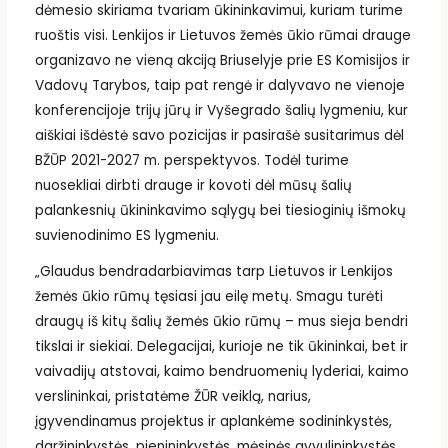
dėmesio skiriama tvariam ūkininkavimui, kuriam turime
ruoštis visi. Lenkijos ir Lietuvos žemės ūkio rūmai drauge
organizavo ne vieną akciją Briuselyje prie ES Komisijos ir
Vadovų Tarybos, taip pat rengė ir dalyvavo ne vienoje
konferencijoje trijų jūrų ir Vyšegrado šalių lygmeniu, kur
aiškiai išdėstė savo pozicijas ir pasirašė susitarimus dėl
BŽŪP 2021-2027 m. perspektyvos. Todėl turime
nuosekliai dirbti drauge ir kovoti dėl mūsų šalių
palankesnių ūkininkavimo sąlygų bei tiesioginių išmokų
suvienodinimo ES lygmeniu.
„Glaudus bendradarbiavimas tarp Lietuvos ir Lenkijos
žemės ūkio rūmų tęsiasi jau eilę metų. Smagu turėti
draugų iš kitų šalių žemės ūkio rūmų – mus sieja bendri
tikslai ir siekiai. Delegacijai, kurioje ne tik ūkininkai, bet ir
vaivadijų atstovai, kaimo bendruomenių lyderiai, kaimo
verslininkai, pristatėme ŽŪR veiklą, narius,
įgyvendinamus projektus ir aplankėme sodininkystės,
daržininkystės, pienininkystės, mėsinės gyvulininkystės