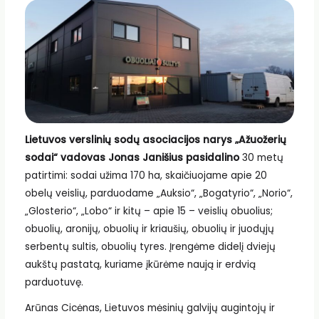
Lietuvos verslinių sodų asociacijos narys „Ažuožerių
sodai“ vadovas Jonas Janišius pasidalino
30 metų
patirtimi: sodai užima 170 ha, skaičiuojame apie 20
obelų veislių, parduodame „Auksio“, „Bogatyrio“, „Norio“,
„Glosterio“, „Lobo“ ir kitų – apie 15 – veislių obuolius;
obuolių, aronijų, obuolių ir kriaušių, obuolių ir juodųjų
serbentų sultis, obuolių tyres. Įrengėme didelį dviejų
aukštų pastatą, kuriame įkūrėme naują ir erdvią
parduotuvę.
Arūnas Cicėnas, Lietuvos mėsinių galvijų augintojų ir