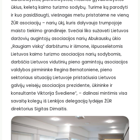
ūkius, keletą kaimo turizmo sodybų. Turime ką parodyti
ir kuo pasidžiaugti, viešnagės metu pristatėme ne vieną
ŽŪR asociacijų – narių ūkį, kuris dalyvauja trumpojoje
maisto tiekimo grandinėje. Svečiai liko sužavėti Lietuvos
daržovių augintojų asociacijos narių Abukauskų ūkio
„Raugiam viską” darbštumu ir išmone, išpuoselėtomis
Lietuvos kaimo turizmo asociacijos narių sodybomis,
darbščia Lietuvos vidutinių pieno gamintojų asociacijos
valdybos pirmininke Regina Bernatoniene, pieno
sektoriaus situaciją Lietuvoje pristačiusia Lietuvos
galvijų veisėjų asociacijos prezidente, ūkininke ir
konsultante Viktorija Švediene”, – dalinasi mintimis visa
savaitę kolegų iš Lenkijos delegaciją lydėjęs ŽŪR
direktorius Sigitas Dimaitis.