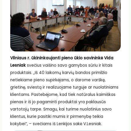
Vilniaus r. ūkininkaujanti pieno ūkio savininkė Vida
Lesniak
svečius vaišino savo gamybos sūriu ir kitais
produktais. „Iš 40 laikomų karvių bandos primilžio
netiekiame pieno supirkėjams, o darome varškę,
grietinę, sviestą ir realizuojame turguje ar nuolatiniams
klientams. Pastebėjome, kad tiek natūralus kaimiškas
pienas ir iš jo pagaminti produktai yra paklausūs
vartotojų tarpe. Smagu, kai turime nuolatinius savo
klientus, kurie pasitiki mumis ir pirmenybę teikia
kokybei“, – svečiams iš Lenkijos sakė V.Lesniak.