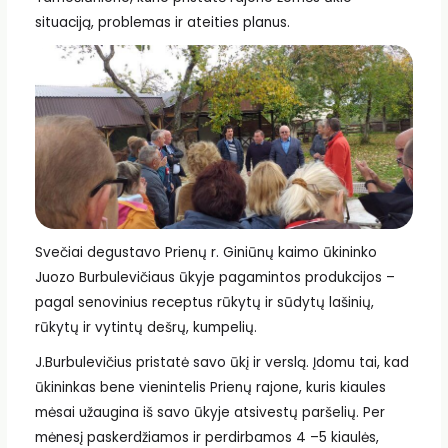
situaciją, problemas ir ateities planus.
Svečiai degustavo Prienų r. Giniūnų kaimo ūkininko
Juozo Burbulevičiaus ūkyje pagamintos produkcijos –
pagal senovinius receptus rūkytų ir sūdytų lašinių,
rūkytų ir vytintų dešrų, kumpelių.
J.Burbulevičius pristatė savo ūkį ir verslą. Įdomu tai, kad
ūkininkas bene vienintelis Prienų rajone, kuris kiaules
mėsai užaugina iš savo ūkyje atsivestų paršelių. Per
mėnesį paskerdžiamos ir perdirbamos 4 –5 kiaulės,