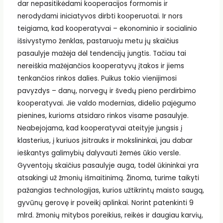
dar nepasitikėdami kooperacijos formomis ir
nerodydami iniciatyvos dirbti kooperuotai. Ir nors
teigiama, kad kooperatyvai – ekonominio ir socialinio
išsivystymo ženklas, pastaruoju metu jų skaičius
pasaulyje mažėja dėl tendencijų jungtis. Tačiau tai
nereiškia mažėjančios kooperatyvų įtakos ir jiems
tenkančios rinkos dalies. Puikus tokio vienijimosi
pavyzdys – danų, norvegų ir švedų pieno perdirbimo
kooperatyvai. Jie valdo modernias, didelio pajėgumo
pienines, kurioms atsidaro rinkos visame pasaulyje.
Neabejojama, kad kooperatyvai ateityje jungsis į
klasterius, į kuriuos įsitrauks ir mokslininkai, jau dabar
ieškantys galimybių dalyvauti žemės ūkio versle.
Gyventojų skaičius pasaulyje auga, todėl ūkininkai yra
atsakingi už žmonių išmaitinimą. Žinoma, turime taikyti
pažangias technologijas, kurios užtikrintų maisto saugą,
gyvūnų gerovę ir poveikį aplinkai. Norint patenkinti 9
mlrd. žmonių mitybos poreikius, reikės ir daugiau karvių,