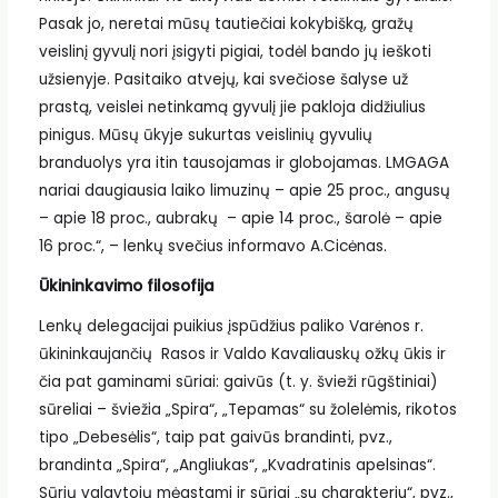
Pasak jo, neretai mūsų tautiečiai kokybišką, gražų
veislinį gyvulį nori įsigyti pigiai, todėl bando jų ieškoti
užsienyje. Pasitaiko atvejų, kai svečiose šalyse už
prastą, veislei netinkamą gyvulį jie pakloja didžiulius
pinigus. Mūsų ūkyje sukurtas veislinių gyvulių
branduolys yra itin tausojamas ir globojamas. LMGAGA
nariai daugiausia laiko limuzinų – apie 25 proc., angusų
– apie 18 proc., aubrakų – apie 14 proc., šarolė – apie
16 proc.“, – lenkų svečius informavo A.Cicėnas.
Ūkininkavimo filosofija
Lenkų delegacijai puikius įspūdžius paliko Varėnos r.
ūkininkaujančių Rasos ir Valdo Kavaliauskų ožkų ūkis ir
čia pat gaminami sūriai: gaivūs (t. y. švieži rūgštiniai)
sūreliai – šviežia „Spira“, „Tepamas“ su žolelėmis, rikotos
tipo „Debesėlis“, taip pat gaivūs brandinti, pvz.,
brandinta „Spira“, „Angliukas“, „Kvadratinis apelsinas“.
Sūrių valgytojų mėgstami ir sūriai „su charakteriu“, pvz.,