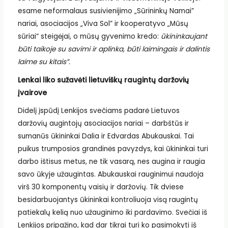
esame neformalaus susivienijimo „Sūrininkų Namai”
nariai, asociacijos „Viva Sol” ir kooperatyvo „Mūsų
sūriai“ steigėjai, o mūsų gyvenimo kredo:
ūkininkaujant
būti taikoje su savimi ir aplinka, būti laimingais ir dalintis
laime su kitais”.
Lenkai liko sužavėti lietuviškų raugintų daržovių
įvairove
Didelį įspūdį Lenkijos svečiams padarė Lietuvos
daržovių augintojų asociacijos nariai – darbštūs ir
sumanūs ūkininkai Dalia ir Edvardas Abukauskai. Tai
puikus trumposios grandinės pavyzdys, kai ūkininkai turi
darbo ištisus metus, ne tik vasarą, nes augina ir raugia
savo ūkyje užaugintas. Abukauskai rauginimui naudoja
virš 30 komponentų vaisių ir daržovių. Tik dviese
besidarbuojantys ūkininkai kontroliuoja visą raugintų
patiekalų kelią nuo užauginimo iki pardavimo. Svečiai iš
Lenkijos pripažino, kad dar tikrai turi ko pasimokyti iš