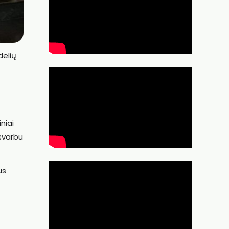
delių
niai
 svarbu
us