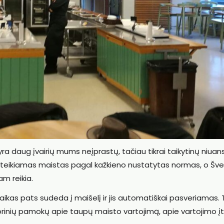
ra daug įvairių mums neįprastų, tačiau tikrai taikytinų niuan
ateikiamas maistas pagal kažkieno nustatytas normas, o Šve
am reikia.
aikas pats sudeda į maišelį ir jis automatiškai pasveriamas. 
orinių pamokų apie taupų maisto vartojimą, apie vartojimo į