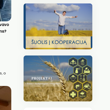
yvavo
ams?
e, o