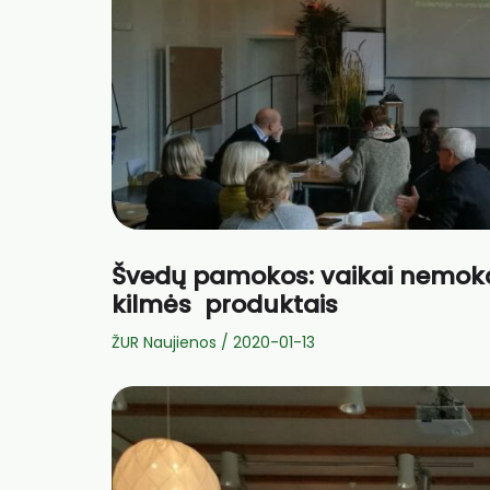
Švedų pamokos: vaikai nemokam
kilmės produktais
ŽUR Naujienos
/
2020-01-13