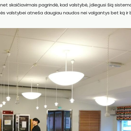
r net skaičiavimais pagrindė, kad valstybė, įdiegusi šią sistemą
nės valstybei atneša daugiau naudos nei valgantys bet ką ir 