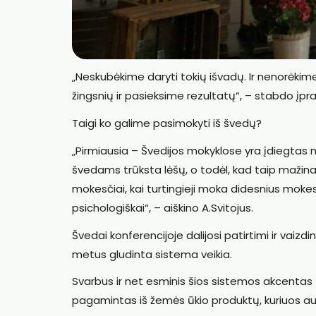
„Neskubėkime daryti tokių išvadų. Ir nenorėkim
žingsnių ir pasieksime rezultatų“, – stabdo įpra
Taigi ko galime pasimokyti iš švedų?
„Pirmiausia – Švedijos mokyklose yra įdiegtas 
švedams trūksta lėšų, o todėl, kad taip mažinam
mokesčiai, kai turtingieji moka didesnius moke
psichologiškai“, – aiškino A.Svitojus.
Švedai konferencijoje dalijosi patirtimi ir vaiz
metus gludinta sistema veikia.
Svarbus ir net esminis šios sistemos akcentas –
pagamintas iš žemės ūkio produktų, kuriuos au