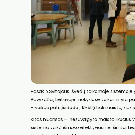
Pasak A.Svitojaus, švedų taikomoje sistemoje y
Pavyzdžiui, Lietuvoje mokyklose vaikams yra p
– vaikas pats įsideda į lėkštę tiek maisto, kiek j
Kitas niuansas – nesuvalgyto maisto likučius v
sistema vaiką išmoko efektyviau nei šimtai te