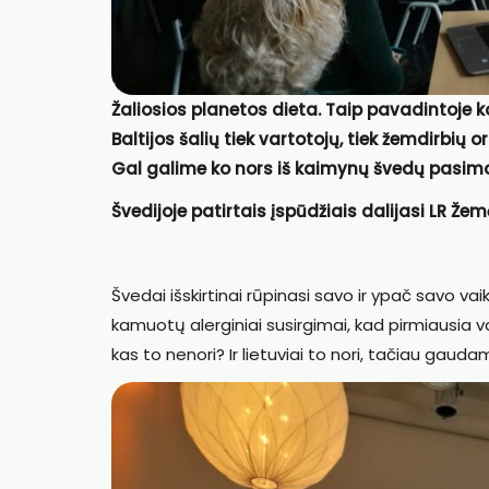
Žaliosios planetos dieta. Taip pavadintoje k
Baltijos šalių tiek vartotojų, tiek žemdirbių
Gal galime ko nors iš kaimynų švedų pasimoky
Švedijoje patirtais įspūdžiais dalijasi LR Že
Švedai išskirtinai rūpinasi savo ir ypač savo va
kamuotų alerginiai susirgimai, kad pirmiausia vai
kas to nenori? Ir lietuviai to nori, tačiau gaud