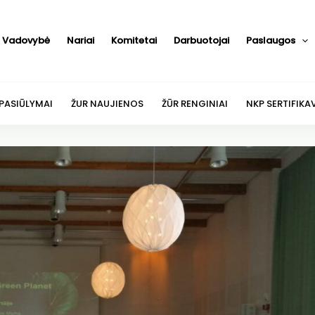
Vadovybė
Nariai
Komitetai
Darbuotojai
Paslaugos
 PASIŪLYMAI
ŽUR NAUJIENOS
ŽŪR RENGINIAI
NKP SERTIFIKA