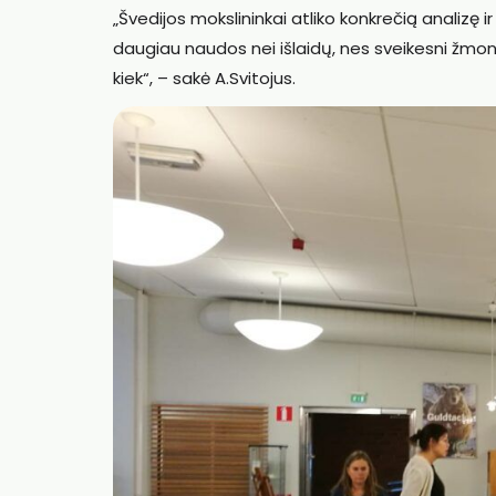
„Švedijos mokslininkai atliko konkrečią analizę i
daugiau naudos nei išlaidų, nes sveikesni žmo
kiek“, – sakė A.Svitojus.