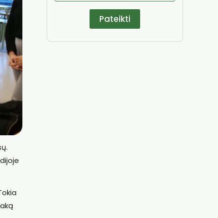
sų.
dijoje
Tokia
taką