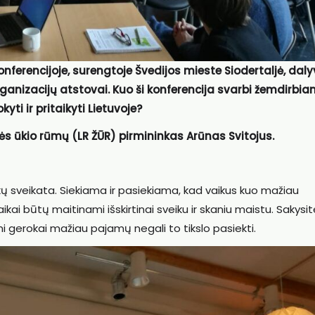
onferencijoje, surengtoje Švedijos mieste Siodertaljė, dal
 organizacijų atstovai. Kuo ši konferencija svarbi žemdirbi
ti ir pritaikyti Lietuvoje?
mės ūkio rūmų (LR ŽŪR) pirmininkas Arūnas Svitojus.
ikų sveikata. Siekiama ir pasiekiama, kad vaikus kuo mažiau
kai būtų maitinami išskirtinai sveiku ir skaniu maistu. Sakysit
ami gerokai mažiau pajamų negali to tikslo pasiekti.