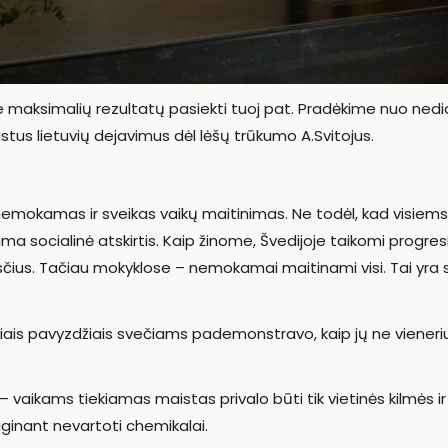
e maksimalių rezultatų pasiekti tuoj pat. Pradėkime nuo nedi
stus lietuvių dejavimus dėl lėšų trūkumo A.Svitojus.
nemokamas ir sveikas vaikų maitinimas. Ne todėl, kad visiems
a socialinė atskirtis. Kaip žinome, Švedijoje taikomi progresi
sčius. Tačiau mokyklose – nemokamai maitinami visi. Tai yra
diniais pavyzdžiais svečiams pademonstravo, kaip jų ne vieneri
 vaikams tiekiamas maistas privalo būti tik vietinės kilmės ir
ginant nevartoti chemikalai.