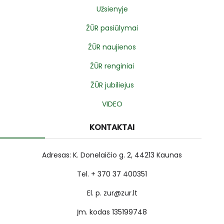
Užsienyje
ŽŪR pasiūlymai
ŽŪR naujienos
ŽŪR renginiai
ŽŪR jubiliejus
VIDEO
KONTAKTAI
Adresas: K. Donelaičio g. 2, 44213 Kaunas
Tel. + 370 37 400351
El. p. zur@zur.lt
Įm. kodas 135199748