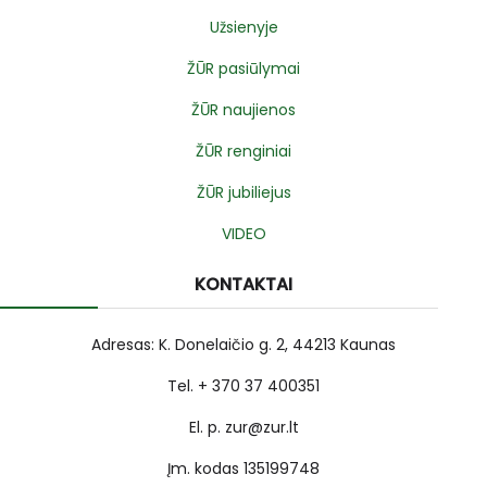
Užsienyje
ŽŪR pasiūlymai
ŽŪR naujienos
ŽŪR renginiai
ŽŪR jubiliejus
VIDEO
KONTAKTAI
Adresas: K. Donelaičio g. 2, 44213 Kaunas
Tel. + 370 37 400351
El. p. zur@zur.lt
Įm. kodas 135199748