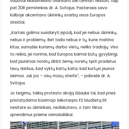
vadovai Massimiliano Giansanti bei Lennart Nilsson, taip
pat ŽŪR pirmininkas dr. A. Svitojus. Pastarasis savo
kalboje akcentavo ūkininkų svarbą visos Europos
ateičiai.
„Kartais galima susidaryti įspūdį, kad jei nebus ūkininkų,
nebus ir problemų. Bet tada nebus ir tų, kurie maitina
kitus, sumažės kuriamų darbo vietų, neliks tradicijų. Viso
to reikia, jei norime, kad Europos kaimai būtų gyvybingi,
kad jaunimas norėtų dirbti žemę, norėtų tęsti pradėtus
tėvų darbus, kad vyktų kartų kaita, kad kurtųsi jaunos
šeimos. Juk jos – visų mūsų ateitis“, – pabrėžė dr. A.
Svitojus.
Jo teigimu, taikią protesto akciją iššaukė tai, kad prieš
pristatydama būsimojo laikotarpio ES biudžetą EK
nesitarė su ūkininkais, nediskutavo, o tam tikrus
sprendimus priėmė vienašališkai.
Video