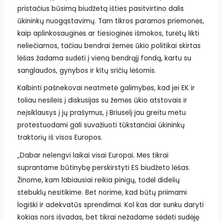
pristačius būsimą biudžetą išties pasitvirtino dalis
ūkininkų nuogąstavimų. Tam tikros paramos priemonės,
kaip aplinkosauginės ar tiesioginės išmokos, turėtų likti
neliečiamos, tačiau bendrai žemės ūkio politikai skirtas
lėšas žadama sudėti į vieną bendrąjį fondą, kartu su
sanglaudos, gynybos ir kitų sričių lėšomis.
Kalbinti pašnekovai neatmetė galimybės, kad jei EK ir
toliau nesileis į diskusijas su žemės ūkio atstovais ir
neįsiklausys į jų prašymus, į Briuselį jau greitu metu
protestuodami gali suvažiuoti tūkstančiai ūkininkų
traktorių iš visos Europos.
„Dabar nelengvi laikai visai Europai. Mes tikrai
suprantame būtinybę perskirstyti ES biudžeto lėšas.
Žinome, kam labiausiai reikia pinigų, todėl didelių
stebuklų nesitikime. Bet norime, kad būtų priimami
logiški ir adekvatūs sprendimai. Kol kas dar sunku daryti
kokias nors išvadas, bet tikrai nežadame sėdėti sudėję