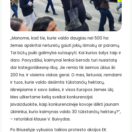
„Manome, kad tie, kurie valdo daugiau nei 500 ha
žemės apskritai neturėtų gauti jokių išmokų ar paramų.
Tai būtų puiki galimybė sutaupyti. Kai kurios šalys taip ir
daro. Pavyzdžiui, kaimynai lenkai berods turi nusistatę
dar kategoriškesnę ribą. Jie remia tik šeimos ūkius iki
200 ha. Ir visiems viskas gerai. O mes, lietuviai, remdami
ir tuos, kurie valdo dešimtis tūkstančių hektarų,
iškreipiame ir savo šalies, ir visos Europos žemės ūkį.
Mes užkertame kelią sveikai konkurencijai.
Įsivaizduokite, kaip konkurencinėje kovoje išlikti jaunam
ūkininkui, kurio kaimynas valdo 30 tūkstančių hektarų?“,
– retoriškai klausė V. Buivydas.
Po Briuselyje vykusios taikios protesto akcijos EK