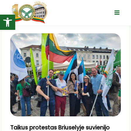
Pereiti
prie
Open toolbar
Main
turinio
Menu
Taikus protestas Briuselyje suvienijo