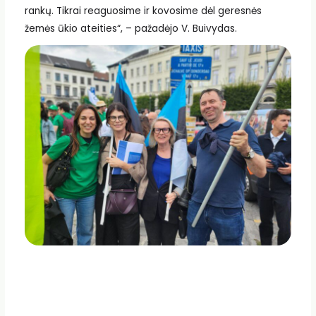
rankų. Tikrai reaguosime ir kovosime dėl geresnės
žemės ūkio ateities“, – pažadėjo V. Buivydas.