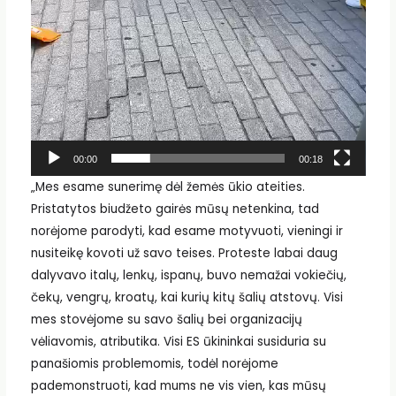
00:00
00:18
„Mes esame sunerimę dėl žemės ūkio ateities.
Pristatytos biudžeto gairės mūsų netenkina, tad
norėjome parodyti, kad esame motyvuoti, vieningi ir
nusiteikę kovoti už savo teises. Proteste labai daug
dalyvavo italų, lenkų, ispanų, buvo nemažai vokiečių,
čekų, vengrų, kroatų, kai kurių kitų šalių atstovų. Visi
mes stovėjome su savo šalių bei organizacijų
vėliavomis, atributika. Visi ES ūkininkai susiduria su
panašiomis problemomis, todėl norėjome
pademonstruoti, kad mums ne vis vien, kas mūsų