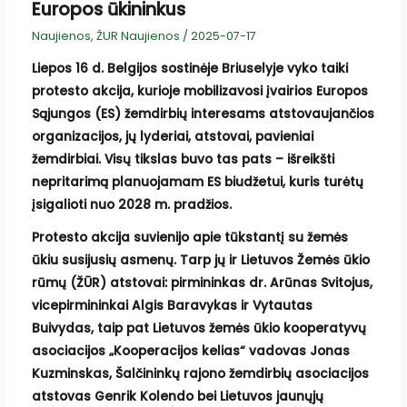
Europos ūkininkus
Naujienos
,
ŽUR Naujienos
/
2025-07-17
Liepos 16 d. Belgijos sostinėje Briuselyje vyko taiki
protesto akcija, kurioje mobilizavosi įvairios Europos
Sąjungos (ES) žemdirbių interesams atstovaujančios
organizacijos, jų lyderiai, atstovai, pavieniai
žemdirbiai. Visų tikslas buvo tas pats – išreikšti
nepritarimą planuojamam ES biudžetui, kuris turėtų
įsigalioti nuo 2028 m. pradžios.
Protesto akcija suvienijo apie tūkstantį su žemės
ūkiu susijusių asmenų. Tarp jų ir Lietuvos Žemės ūkio
rūmų (ŽŪR) atstovai: pirmininkas dr. Arūnas Svitojus,
vicepirmininkai Algis Baravykas ir Vytautas
Buivydas, taip pat Lietuvos žemės ūkio kooperatyvų
asociacijos „Kooperacijos kelias“ vadovas Jonas
Kuzminskas, Šalčininkų rajono žemdirbių asociacijos
atstovas Genrik Kolendo bei Lietuvos jaunųjų