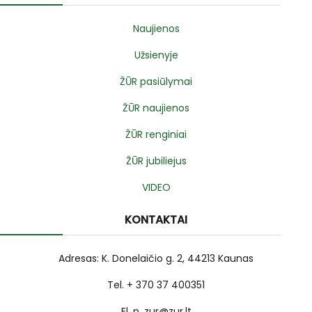
Naujienos
Užsienyje
ŽŪR pasiūlymai
ŽŪR naujienos
ŽŪR renginiai
ŽŪR jubiliejus
VIDEO
KONTAKTAI
Adresas: K. Donelaičio g. 2, 44213 Kaunas
Tel. + 370 37 400351
El. p. zur@zur.lt