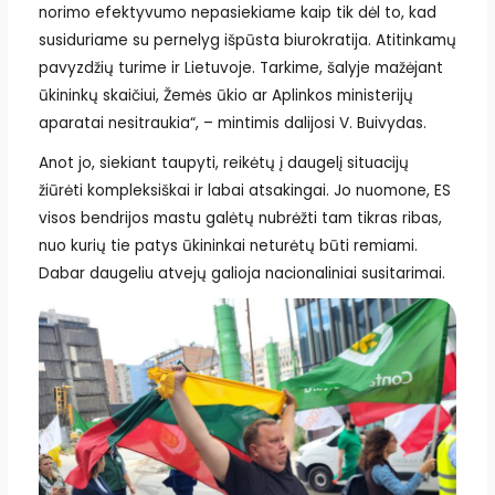
norimo efektyvumo nepasiekiame kaip tik dėl to, kad
susiduriame su pernelyg išpūsta biurokratija. Atitinkamų
pavyzdžių turime ir Lietuvoje. Tarkime, šalyje mažėjant
ūkininkų skaičiui, Žemės ūkio ar Aplinkos ministerijų
aparatai nesitraukia“, – mintimis dalijosi V. Buivydas.
Anot jo, siekiant taupyti, reikėtų į daugelį situacijų
žiūrėti kompleksiškai ir labai atsakingai. Jo nuomone, ES
visos bendrijos mastu galėtų nubrėžti tam tikras ribas,
nuo kurių tie patys ūkininkai neturėtų būti remiami.
Dabar daugeliu atvejų galioja nacionaliniai susitarimai.