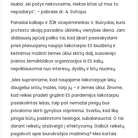
laukia. Jei patys nekovosime, niekas kitas už mus to
nepadarys“, – pabrėžė dr. A. Svitojus.
Panašiai kalbėjo ir ŽŪR vicepirmininkas V. Buivydas, kuris
protesto akciją pavadino ūkininkų vienybės diena. Jam
didžiausią įspūdį paliko tai, kad šįkart pasisakydami
prieš planuojamą naujojo laikotarpio ES biudžetą ir
ketinimus mažinti žemės ūkiui skirtą dalį, susivienijo
įvairios žemdirbiškos organizacijos iš ES šalių,
nepriklausomai nuo interesų, dydžių ir kitų niuansų.
„Mes suprantame, kad naujajame laikotarpyje lėšų
daugeliui sričių mažės, tarp jų – ir žemės ūkiui. Žinome,
kad reikės pradėti grąžinti ES pandemijos laikotarpiu
pasiskolintas lėšas, taip pat nemažai pinigų bus
privaloma skirti gynybos stiprinimui. Svarbu, kad likę
pinigai būtų paskirstomi teisingai, subalansuotai. O tai
darant reikėtų atsižvelgti į efektyvumą. Galbūt reikėtų
pagalvoti apie biurokratijos mažinimą? Mes kartais