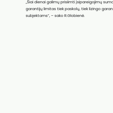
„Šiai dienai galimų prisiimti įsipareigojimų suma
garantijų limitas tiek paskolų, tiek lizingo gar
subjektams“, – sako R.Globienė.