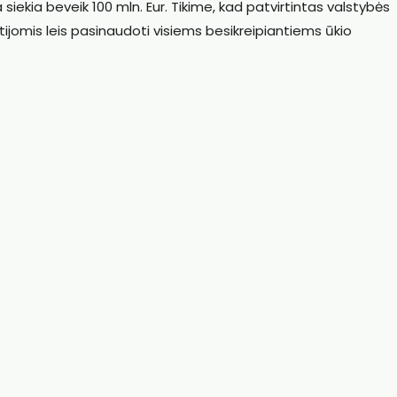
 siekia beveik 100 mln. Eur. Tikime, kad patvirtintas valstybės
antijomis leis pasinaudoti visiems besikreipiantiems ūkio