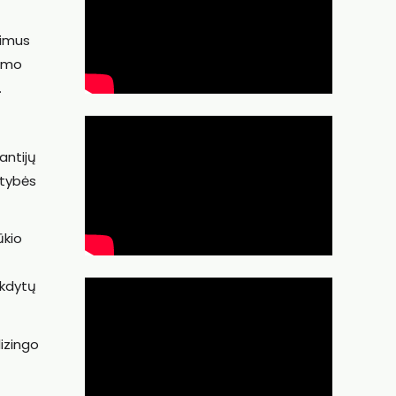
dimus
nimo
.
antijų
stybės
ūkio
ykdytų
lizingo