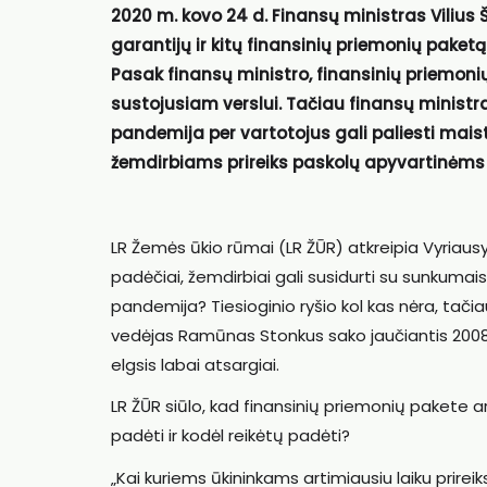
2020 m. kovo 24 d. Finansų ministras Vilius 
garantijų ir kitų finansinių priemonių paketą 
Pasak finansų ministro, finansinių priemonių
sustojusiam verslui. Tačiau finansų ministra
pandemija per vartotojus gali paliesti mais
žemdirbiams prireiks paskolų apyvartinėms 
LR Žemės ūkio rūmai (LR ŽŪR) atkreipia Vyriaus
padėčiai, žemdirbiai gali susidurti su sunkumais
pandemija? Tiesioginio ryšio kol kas nėra, tačiau
vedėjas Ramūnas Stonkus sako jaučiantis 2008 –
elgsis labai atsargiai.
LR ŽŪR siūlo, kad finansinių priemonių pakete ar
padėti ir kodėl reikėtų padėti?
„Kai kuriems ūkininkams artimiausiu laiku prireik