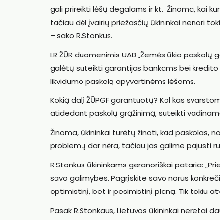
gali prireikti lėšų degalams ir kt. Žinoma, kai 
tačiau dėl įvairių priežasčių ūkininkai nenori tok
– sako R.Stonkus.
LR ŽŪR duomenimis UAB „Žemės ūkio paskolų gar
galėtų suteikti garantijas bankams bei kredito
likvidumo paskolą apyvartinėms lėšoms.
Kokią dalį ŽŪPGF garantuotų? Kol kas svarstoma
atidedant paskolų grąžinimą, suteikti vadinam
Žinoma, ūkininkai turėtų žinoti, kad paskolas, no
problemų dar nėra, tačiau jas galime pajusti ru
R.Stonkus ūkininkams geranoriškai pataria: „Pri
savo galimybes. Pagrįskite savo norus konkrečia
optimistinį, bet ir pesimistinį planą. Tik tokiu a
Pasak R.Stonkaus, Lietuvos ūkininkai neretai d