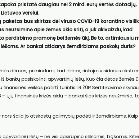
Šapoka pristatė daugiau nei 2 mlrd. eurų vertės dotacijų,
Lietuvos verslui.
 paketas bus skirtas dėl viruso COVID-19 karantino visišk
s neužsiminė apie žemės ūkio sritį, o juk akivaizdu, kad
to perdirbimo pramonę bei žemės ūkį. Be to, artimiausiu 
lėšoms. Ar bankai atidarys žemdirbiams paskolų duris?
ybės dėmesį primindami, kad dabar, rinkoje susidarius ekstrem
 iš bankų pasiskolinti apyvartinių lėšų. Kuo čia dėtas žemės ūk
 finansinės veiklos patirtį turintis LR ŽŪR Sertifikavimo skyria
 ųjų finansinės krizės aidą – bankai šios krizės neužmiršo, t
 nors šalia jo atsirastų galimybių padėti ir žemdirbiams. Kaip
s apyvartinių lėšų – ne visi apsirūpino sėklomis, trąšomis. Kit