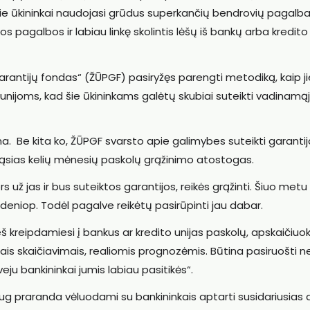
kurie ūkininkai naudojasi grūdus superkančių bendrovių pagalba
ios pagalbos ir labiau linkę skolintis lėšų iš bankų arba kredito 
antijų fondas“ (ŽŪPGF) pasiryžęs parengti metodiką, kaip ji
 unijoms, kad šie ūkininkams galėtų skubiai suteikti vadinamą
. Be kita ko, ŽŪPGF svarsto apie galimybes suteikti garanti
ąsias kelių mėnesių paskolų grąžinimo atostogas.
rs už jas ir bus suteiktos garantijos, reikės grąžinti. Šiuo metu
deniop. Todėl pagalve reikėtų pasirūpinti jau dabar.
eš kreipdamiesi į bankus ar kredito unijas paskolų, apskaičiuok
is skaičiavimais, realiomis prognozėmis. Būtina pasiruošti ne
tveju bankininkai jumis labiau pasitikės“.
aug praranda vėluodami su bankininkais aptarti susidariusias 