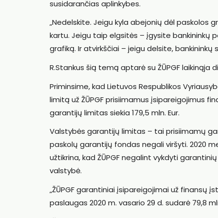
susidarančias aplinkybes.
„Nedelskite. Jeigu kyla abejonių dėl paskolos gr
kartu. Jeigu taip elgsitės – įgysite bankininkų p
grafiką. Ir atvirkščiai – jeigu delsite, bankinin
R.Stankus šią temą aptarė su ŽŪPGF laikinąja 
Priminsime, kad Lietuvos Respublikos Vyriausybė
limitą už ŽŪPGF prisiimamus įsipareigojimus f
garantijų limitas siekia 179,5 mln. Eur.
Valstybės garantijų limitas – tai prisiimamų ga
paskolų garantijų fondas negali viršyti. 2020 m
užtikrina, kad ŽŪPGF negalint vykdyti garantini
valstybė.
„ŽŪPGF garantiniai įsipareigojimai už finansų įs
paslaugas 2020 m. vasario 29 d. sudarė 79,8 mln.