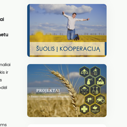
ai
metu
aliai
is ir
us
odėl
iems