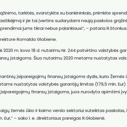
ąžinimo, tarkitės, svarstykite su bankininkais, priimkite spren
asitikėjimą ir jie tai įvertins sudarydami naują paskolos grąži
kų sprendimai jums tikrai nebus palankiausi“, – pataria R.Stonkus
direktore Romalda Globiene.
 2020 m. kovo 18 d. nutarimu Nr. 244 patvirtino valstybės gar
inansų įstaigoms. Šiuo nutarimu 2020 metams nustatytas val
rantinių įsipareigojimų finansų įstaigoms dydis, kurio Žemės 
etams nustatytas valstybės garantijų limitas (179,5 mln. Eur)
ų įsipareigojimų finansų įstaigoms, juos nurodyta apimtimi įv
taigų žemės ūkio ir kaimo verslo sektoriui suteiktas paskolas, 
 Eur,“ – sako l. e. direktoriaus pareigas R.Globienė.