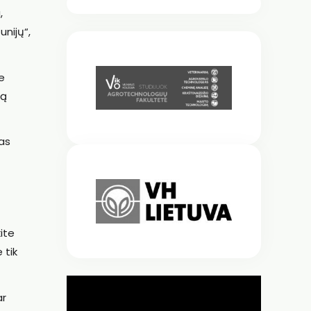
,
unijų“,
e
ją
jas
ite
 tik
ar