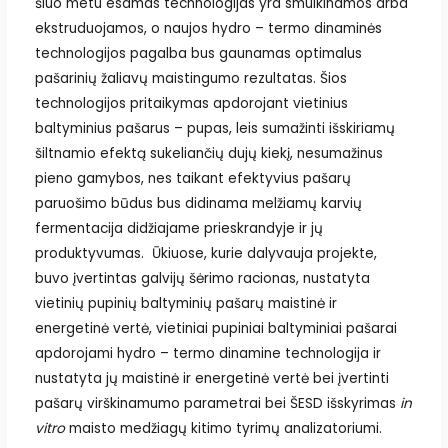
šiuo metu esamas technologijas yra smulkinamos arba
ekstruduojamos, o naujos hydro – termo dinaminės
technologijos pagalba bus gaunamas optimalus
pašarinių žaliavų maistingumo rezultatas. Šios
technologijos pritaikymas apdorojant vietinius
baltyminius pašarus – pupas, leis sumažinti išskiriamų
šiltnamio efektą sukeliančių dujų kiekį, nesumažinus
pieno gamybos, nes taikant efektyvius pašarų
paruošimo būdus bus didinama melžiamų karvių
fermentacija didžiajame prieskrandyje ir jų
produktyvumas. Ūkiuose, kurie dalyvauja projekte,
buvo įvertintas galvijų šėrimo racionas, nustatyta
vietinių pupinių baltyminių pašarų maistinė ir
energetinė vertė, vietiniai pupiniai baltyminiai pašarai
apdorojami hydro – termo dinamine technologija ir
nustatyta jų maistinė ir energetinė vertė bei įvertinti
pašarų virškinamumo parametrai bei ŠESD išskyrimas
in
vitro
maisto medžiagų kitimo tyrimų analizatoriumi.