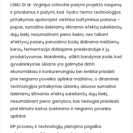
LSMU GI dr. Virginijus Uchochis pažymi projekto naujumą
ir privalumus ir pažymi, kad hydro-termo technologijos
pritaikymas apdorojant vietinius baltyminius pašarus –
pupas, sumažina išskiriamų šiltnamio efektą sukeliančių
dujų kiekį, nesumažinant pieno kiekio, nes taikant
efektyvų pašarų paruošimo būdą didinama melžiamų
karvių fermentacija didžiajame prieskrandyje ir jų
produktyvumas. Mokslininkų atlikti bandymai įrodė, kad
gyvulininkystės ūkiams yra galimybė dirbti
ekonomiškiau ir konkurencingiau bei ženkliai prisidėti
prie neigiamo poveikio aplinkai mažinimo, o dinaminės
technologijos pritaikymas ūkininkų ūkiuose sumažina
išskiriamų šiltnamio efektą sukeliančių dujų kiekį,
nesumažinant pieno gamybos, kas tiesiogiai prisideda
prie klimato kaitos švelninimo ir neigiamo poveikio
aplinkai.
EIP procesų ir technologijų plėtojimo pagalba