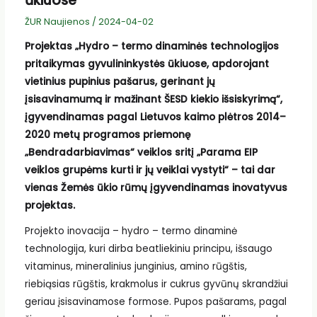
ūkiuose
ŽUR Naujienos
/
2024-04-02
Projektas „Hydro – termo dinaminės technologijos
pritaikymas gyvulininkystės ūkiuose, apdorojant
vietinius pupinius pašarus, gerinant jų
įsisavinamumą ir mažinant ŠESD kiekio išsiskyrimą“,
įgyvendinamas pagal Lietuvos kaimo plėtros 2014–
2020 metų programos priemonę
„Bendradarbiavimas“ veiklos sritį „Parama EIP
veiklos grupėms kurti ir jų veiklai vystyti“ – tai dar
vienas Žemės ūkio rūmų įgyvendinamas inovatyvus
projektas.
Projekto inovacija – hydro – termo dinaminė
technologija, kuri dirba beatliekiniu principu, išsaugo
vitaminus, mineralinius junginius, amino rūgštis,
riebiąsias rūgštis, krakmolus ir cukrus gyvūnų skrandžiui
geriau įsisavinamose formose. Pupos pašarams, pagal