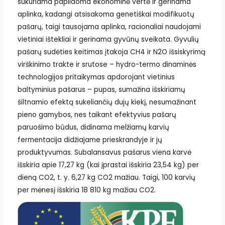
sukuriama papildoma ekonominė vertė ir gerinama
aplinka, kadangi atsisakoma genetiškai modifikuotų
pašarų, taigi tausojama aplinka, racionaliai naudojami
vietiniai ištekliai ir gerinama gyvūnų sveikata. Gyvulių
pašarų sudėties keitimas įtakoja CH4 ir N2O išsiskyrimą
virškinimo trakte ir srutose – hydro-termo dinaminės
technologijos pritaikymas apdorojant vietinius
baltyminius pašarus – pupas, sumažina išskiriamų
šiltnamio efektą sukeliančių dujų kiekį, nesumažinant
pieno gamybos, nes taikant efektyvius pašarų
paruošimo būdus, didinama melžiamų karvių
fermentacija didžiajame prieskrandyje ir jų
produktyvumas. Subalansavus pašarus viena karvė
išskiria apie 17,27 kg (kai įprastai išskiria 23,54 kg) per
dieną CO2, t. y. 6,27 kg CO2 mažiau. Taigi, 100 karvių
per mėnesį išskiria 18 810 kg mažiau CO2.