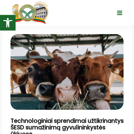
Pereiti
prie
Open toolbar
Main
turinio
Menu
Technologiniai sprendimai užtikrinantys
ŠESD sumažinimą gyvulininkystės