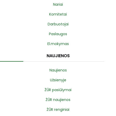
Nariai
Komitetai
Darbuotojai
Paslaugos
El.mokymas
NAUJIENOS
Naujienos
Užsienyje
ŽŪR pasiūlymai
ŽŪR naujienos
ŽŪR renginiai