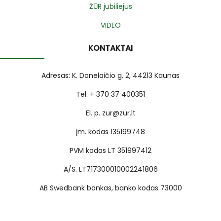
ŽŪR jubiliejus
VIDEO
KONTAKTAI
Adresas: K. Donelaičio g. 2, 44213 Kaunas
Tel. + 370 37 400351
El. p. zur@zur.lt
Įm. kodas 135199748
PVM kodas LT 351997412
A/S. LT717300010002241806
AB Swedbank bankas, banko kodas 73000