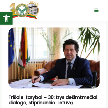
Pereiti
prie
Open toolbar
Main
turinio
Menu
Trišalei tarybai – 30: trys dešimtmečiai
dialogo, stiprinančio Lietuvą