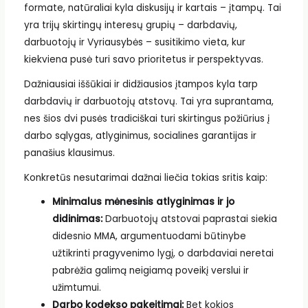
formate, natūraliai kyla diskusijų ir kartais – įtampų. Tai
yra trijų skirtingų interesų grupių – darbdavių,
darbuotojų ir Vyriausybės – susitikimo vieta, kur
kiekviena pusė turi savo prioritetus ir perspektyvas.
Dažniausiai iššūkiai ir didžiausios įtampos kyla tarp
darbdavių ir darbuotojų atstovų. Tai yra suprantama,
nes šios dvi pusės tradiciškai turi skirtingus požiūrius į
darbo sąlygas, atlyginimus, socialines garantijas ir
panašius klausimus.
Konkretūs nesutarimai dažnai liečia tokias sritis kaip:
Minimalus mėnesinis atlyginimas ir jo
didinimas:
Darbuotojų atstovai paprastai siekia
didesnio MMA, argumentuodami būtinybe
užtikrinti pragyvenimo lygį, o darbdaviai neretai
pabrėžia galimą neigiamą poveikį verslui ir
užimtumui.
Darbo kodekso pakeitimai:
Bet kokios