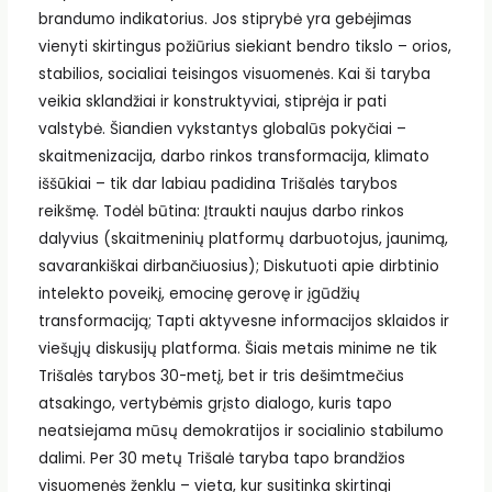
brandumo indikatorius. Jos stiprybė yra gebėjimas
vienyti skirtingus požiūrius siekiant bendro tikslo – orios,
stabilios, socialiai teisingos visuomenės. Kai ši taryba
veikia sklandžiai ir konstruktyviai, stiprėja ir pati
valstybė. Šiandien vykstantys globalūs pokyčiai –
skaitmenizacija, darbo rinkos transformacija, klimato
iššūkiai – tik dar labiau padidina Trišalės tarybos
reikšmę. Todėl būtina: Įtraukti naujus darbo rinkos
dalyvius (skaitmeninių platformų darbuotojus, jaunimą,
savarankiškai dirbančiuosius); Diskutuoti apie dirbtinio
intelekto poveikį, emocinę gerovę ir įgūdžių
transformaciją; Tapti aktyvesne informacijos sklaidos ir
viešųjų diskusijų platforma. Šiais metais minime ne tik
Trišalės tarybos 30-metį, bet ir tris dešimtmečius
atsakingo, vertybėmis grįsto dialogo, kuris tapo
neatsiejama mūsų demokratijos ir socialinio stabilumo
dalimi. Per 30 metų Trišalė taryba tapo brandžios
visuomenės ženklu – vieta, kur susitinka skirtingi