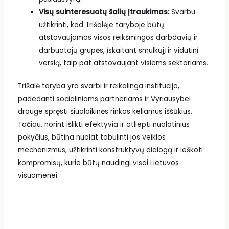
Visų suinteresuotų šalių įtraukimas:
Svarbu
užtikrinti, kad Trišalėje taryboje būtų
atstovaujamos visos reikšmingos darbdavių ir
darbuotojų grupės, įskaitant smulkųjį ir vidutinį
verslą, taip pat atstovaujant visiems sektoriams.
Trišalė taryba yra svarbi ir reikalinga institucija,
padedanti socialiniams partneriams ir Vyriausybei
drauge spręsti šiuolaikinės rinkos keliamus iššūkius.
Tačiau, norint išlikti efektyvia ir atliepti nuolatinius
pokyčius, būtina nuolat tobulinti jos veiklos
mechanizmus, užtikrinti konstruktyvų dialogą ir ieškoti
kompromisų, kurie būtų naudingi visai Lietuvos
visuomenei.