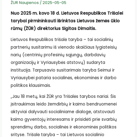
ŽUR Naujienos
/
2025-05-05
Nuo 2025 m. kovo 18 d. Lietuvos Respublikos Trišalei
tarybai pirmininkauti išrinktas Lietuvos žemės ūkio
rūmų (ŽŪR) direktorius Sigitas Dimaitis.
Lietuvos Respublikos trišalė taryba – tai socialinių
partnerių susitarimu iš vienodo skaičiaus lygiateisių
narių (centrinių profesinių sąjungų, darbdavių
organizacijų ir Vyriausybės atstovų) sudaryta
institucija. Tarpusavio susitarimais taryba Seimui ir
Vyriausybei pataria socialinės, ekonominės ir darbo
politikos klausimais.
„Jau 18 metų, kai ŽŪR yra Trišalės tarybos nariai.
Šis
įsitraukimas leido žemdirbių ir kaimo bendruomenei
aktyviai dalyvauti socialiniame dialoge, atstovauti
kaimo gyventojų interesams ir prisidėti prie svarbių
sprendimų darbo, socialinės ir ekonominės politikos
srityse.
​Trišalė taryba – tai Lietuvos socialinio