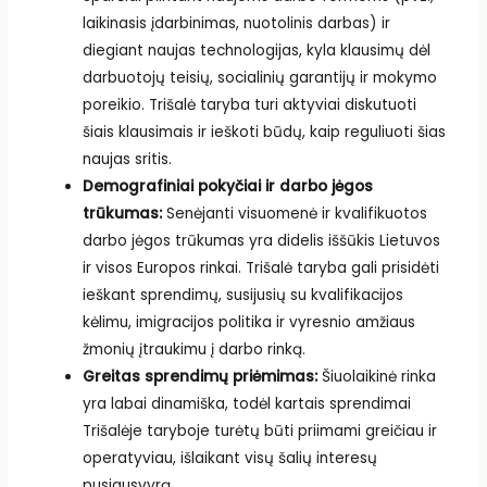
laikinasis įdarbinimas, nuotolinis darbas) ir
diegiant naujas technologijas, kyla klausimų dėl
darbuotojų teisių, socialinių garantijų ir mokymo
poreikio. Trišalė taryba turi aktyviai diskutuoti
šiais klausimais ir ieškoti būdų, kaip reguliuoti šias
naujas sritis.
Demografiniai pokyčiai ir darbo jėgos
trūkumas:
Senėjanti visuomenė ir kvalifikuotos
darbo jėgos trūkumas yra didelis iššūkis Lietuvos
ir visos Europos rinkai. Trišalė taryba gali prisidėti
ieškant sprendimų, susijusių su kvalifikacijos
kėlimu, imigracijos politika ir vyresnio amžiaus
žmonių įtraukimu į darbo rinką.
Greitas sprendimų priėmimas:
Šiuolaikinė rinka
yra labai dinamiška, todėl kartais sprendimai
Trišalėje taryboje turėtų būti priimami greičiau ir
operatyviau, išlaikant visų šalių interesų
pusiausvyrą.