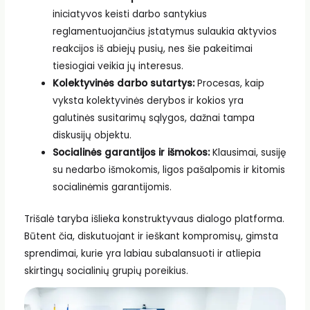
iniciatyvos keisti darbo santykius
reglamentuojančius įstatymus sulaukia aktyvios
reakcijos iš abiejų pusių, nes šie pakeitimai
tiesiogiai veikia jų interesus.
Kolektyvinės darbo sutartys:
Procesas, kaip
vyksta kolektyvinės derybos ir kokios yra
galutinės susitarimų sąlygos, dažnai tampa
diskusijų objektu.
Socialinės garantijos ir išmokos:
Klausimai, susiję
su nedarbo išmokomis, ligos pašalpomis ir kitomis
socialinėmis garantijomis.
Trišalė taryba išlieka konstruktyvaus dialogo platforma.
Būtent čia, diskutuojant ir ieškant kompromisų, gimsta
sprendimai, kurie yra labiau subalansuoti ir atliepia
skirtingų socialinių grupių poreikius.