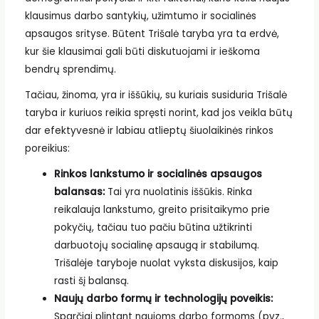
klausimus darbo santykių, užimtumo ir socialinės
apsaugos srityse. Būtent Trišalė taryba yra ta erdvė,
kur šie klausimai gali būti diskutuojami ir ieškoma
bendrų sprendimų.
Tačiau, žinoma, yra ir iššūkių, su kuriais susiduria Trišalė
taryba ir kuriuos reikia spręsti norint, kad jos veikla būtų
dar efektyvesnė ir labiau atlieptų šiuolaikinės rinkos
poreikius:
Rinkos lankstumo ir socialinės apsaugos
balansas:
Tai yra nuolatinis iššūkis. Rinka
reikalauja lankstumo, greito prisitaikymo prie
pokyčių, tačiau tuo pačiu būtina užtikrinti
darbuotojų socialinę apsaugą ir stabilumą.
Trišalėje taryboje nuolat vyksta diskusijos, kaip
rasti šį balansą.
Naujų darbo formų ir technologijų poveikis:
Sparčiai plintant naujoms darbo formoms (pvz.,