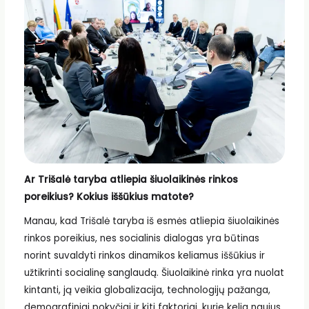
Ar Trišalė taryba atliepia šiuolaikinės rinkos
poreikius? Kokius iššūkius matote?
Manau, kad Trišalė taryba iš esmės atliepia šiuolaikinės
rinkos poreikius, nes socialinis dialogas yra būtinas
norint suvaldyti rinkos dinamikos keliamus iššūkius ir
užtikrinti socialinę sanglaudą. Šiuolaikinė rinka yra nuolat
kintanti, ją veikia globalizacija, technologijų pažanga,
demografiniai pokyčiai ir kiti faktoriai, kurie kelia naujus