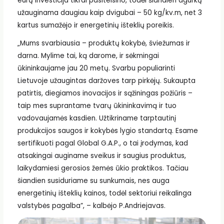
eurų investicija tikrai pasiteisino, todėl šiandien agurkų
užauginama daugiau kaip dvigubai – 50 kg/kv.m, net 3
kartus sumažėjo ir energetinių išteklių poreikis.
„Mums svarbiausia – produktų kokybė, šviežumas ir
darna. Mylime tai, ką darome, ir sėkmingai
ūkininkaujame jau 20 metų. Svarbu populiarinti
Lietuvoje užaugintas daržoves tarp pirkėjų. Sukaupta
patirtis, diegiamos inovacijos ir sąžiningas požiūris –
taip mes suprantame tvarų ūkininkavimą ir tuo
vadovaujamės kasdien. Užtikriname tarptautinį
produkcijos saugos ir kokybės lygio standartą. Esame
sertifikuoti pagal Global G.A.P., o tai įrodymas, kad
atsakingai auginame sveikus ir saugius produktus,
laikydamiesi gerosios žemės ūkio praktikos. Tačiau
šiandien susiduriame su sunkumais, nes auga
energetinių išteklių kainos, todėl sektoriui reikalinga
valstybės pagalba”, – kalbėjo P.Andriejavas.