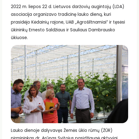
2022 m. liepos 22 d. Lietuvos daržovių augintojų (LDA)
asociacija organizavo tradicinę lauko dieną, kuri
prasidėjo Kėdainių rajone, UAB „Agrošiltnamiai” ir tęsėsi
ūkininkų Ernesto Saldžiaus ir Sauliaus Dambrausko
ūkiuose.
Lauko dienoje dalyvavęs Žemės ūkio rūmų (ŽŪR)
pirmininkas dr. Arūnas Svitojus pasidžiaugė aktyviai