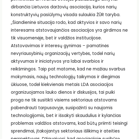
dirbančia Lietuvos daržovių asociacija, kurios narių
konstruktyvių pasiūlymų visada sulaukia ŽŪR taryba.
„Šiandieninė situacija rodo, kad aktyvios ir savo narių
interesams atstovaujančios asociacijos yra girdimos ne
tik visuomenėje, bet ir valdžios institucijose.
Atstovavimas ir interesų gynimas – pamatinės
nevyriausybinių organizacijų vertybės, todėl narių
aktyvumas ir iniciatyvos yra labai svarbios ir
reikšmingos. Taip pat matome, kad ne mažiau svarbus
mokymasis, naujų technologijų taikymas ir diegimas
ūkiuose, todėl kiekvienais metais LDA asociacijos
organizuojamos lauko dienos ir diskusijos, tai puiki
proga ne tik susitikti visiems sektoriaus atstovams
pabendrauti tarpusavyje, susipažinti su naujomis
technologijomis, bet ir išsakyti skaudulius ir kylančias
problemas valdžios atstovams, kad būtų priimti teisingi
sprendimai, įtakojantys sektoriaus išlikimą ir ateities
perspektyvas. Džiaugiuosi, kad asociacijoje susibūrę