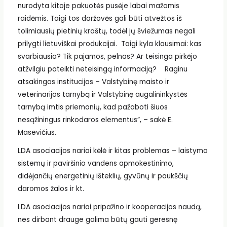
nurodyta kitoje pakuotės pusėje labai mažomis
raidėmis. Taigi tos daržovės gali būti atvežtos iš
tolimiausių pietinių kraštų, todėl jų šviežumas negali
prilygti lietuviškai produkcijai.
Taigi kyla klausimai: k
as
svarbiausia? Tik pajamos, pelnas? Ar teisinga pirkėjo
atžvilgiu pateikti neteisingą informaciją? Raginu
atsakingas institucijas – Valstybinę maisto ir
veterinarijos tarnybą ir Valstybinę augalininkystės
tarnybą imtis priemonių, kad pažaboti šiuos
nesąžiningus rinkodaros elementus”, – sakė E.
Masevičius.
LDA asociacijos nariai kėlė ir kitas problemas – laistymo
sistemų ir paviršinio vandens apmokestinimo,
didėjančių energetinių išteklių, gyvūnų ir paukščių
daromos žalos ir kt.
LDA asociacijos nariai pripažino ir kooperacijos naudą,
nes dirbant drauge galima būtų gauti geresnę