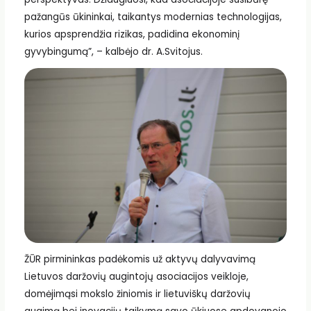
pažangūs ūkininkai, taikantys modernias technologijas,
kurios apsprendžia rizikas, padidina ekonominį
gyvybingumą”, – kalbėjo dr. A.Svitojus.
ŽŪR pirmininkas padėkomis už aktyvų dalyvavimą
Lietuvos daržovių augintojų asociacijos veikloje,
domėjimąsi mokslo žiniomis ir lietuviškų daržovių