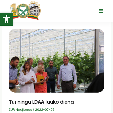
Pereiti
prie
Open toolbar
Main
turinio
Menu
Turininga LDAA lauko diena
ŽUR Naujienos
/
2022-07-25