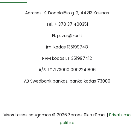
Adresas: K. Donelaičio g. 2, 44213 Kaunas
Tel. + 370 37 400351
El. p. zur@zur.lt
Įm. kodas 135199748
PVM kodas LT 351997412
A/S. LT717300010002241806
AB Swedbank bankas, banko kodas 73000
Visos teisės saugomos © 2026 Žemės ūkio rūmai |
Privatumo
politika