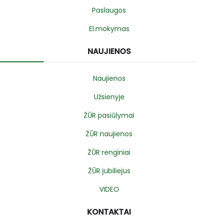
Paslaugos
El.mokymas
NAUJIENOS
Naujienos
Užsienyje
ŽŪR pasiūlymai
ŽŪR naujienos
ŽŪR renginiai
ŽŪR jubiliejus
VIDEO
KONTAKTAI