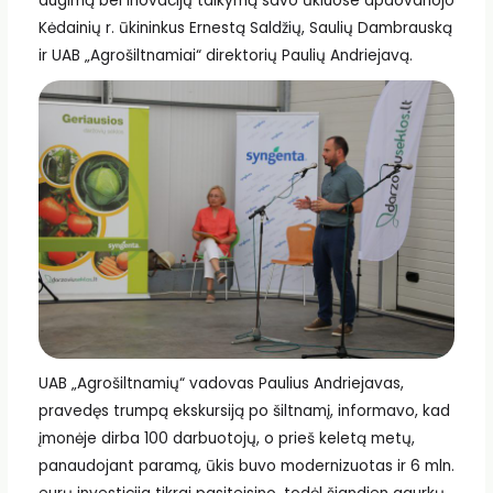
augimą bei inovacijų taikymą savo ūkiuose apdovanojo
Kėdainių r. ūkininkus Ernestą Saldžių, Saulių Dambrauską
ir UAB „Agrošiltnamiai“ direktorių Paulių Andriejavą.
UAB „Agrošiltnamių“ vadovas Paulius Andriejavas,
pravedęs trumpą ekskursiją po šiltnamį, informavo, kad
įmonėje dirba 100 darbuotojų, o prieš keletą metų,
panaudojant paramą, ūkis buvo modernizuotas ir 6 mln.