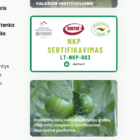
ris
 tenka
iks
ntys
s
o