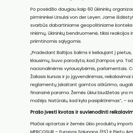
Po posėdžio daugiau kaip 60 ūkininkų organizacij
pirmininkei Ursulai von der Leyen. Jame išdėstyt
svarbūs dabartiniame geopolitiniame kontekste,
rinkimų, ūkininkų bendruomenė, tikisi reakcijos 
priimtinomis sąlygomis.
„Pradedant Baltijos šalims ir keliaujant į pietus
klausimų, buvo parodyta, kad įtampos yra. Tačia
nacionalinėmis vyriausybėmis, parlamentais. Co
Žaliasis kursas ir jo įgyvendinimas, reikalavimai 
reglamentų įskaitant gamtos atkūrimo, augalų
finansinė parama. Žemės ūkiui biudžetas yra 
mažėja. Natūralu, kad kyla pasipiktinimas“, – sa
Prašo įvesti kvotas ir suvienodinti reikalavi
Plačiai aptartas ir žemės ūkio produktų importas
MERCOSUR – Europos Sąjungos (ES) ir Pietų Amer