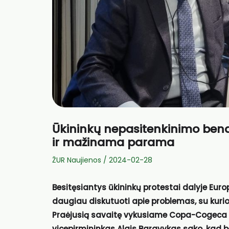
Ūkininkų nepasitenkinimo bendr
ir mažinama parama
ŽUR Naujienos
/
2024-02-28
Besitęsiantys ūkininkų protestai dalyje Europ
daugiau diskutuoti apie problemas, su kuri
Praėjusią savaitę vykusiame Copa-Cogeca 
vicepirmininkas Algis Baravykas sako, kad b