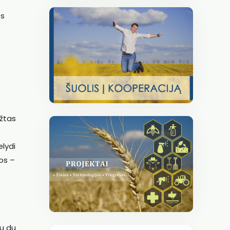
os
ėžtas
lydi
os –
au du