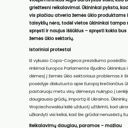
griežtesni reikalavimai. Ūkininkai pyksta, ka
vis plačiau atveria žemės ūkio produktams i
taisyklių nėra, todėl vietos ūkininkai tampa
spręsti ir naujus iššūkius – spręsti kokia bus
žemės ūkio sektorių.
Istoriniai protestai
Iš vykusio Copa-Cogeca prezidiumo posėdžio gr
rinkimai Europos Parlamente išjudino ūkininkus i
dėmesį į žemės ūkio sektoriaus problemas ir ši
posėdyje diskutuota apie Europą krečiančius ūk
pastaruoju metu visų dėmesys nukrypo į Lenkij
daugiausia grūdų, importą iš Ukrainos. Ūkinin
Wojciechowskiui kėlė užduotį užtikrinti, kad ukr
užkardyti visi keliai, kad šie grūdai nenusėstų E
Reikalavimų daugiau, paramos – mažiau