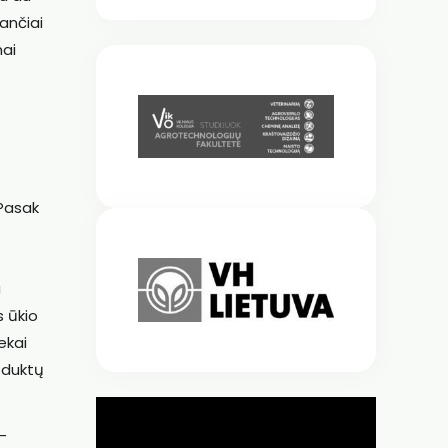
tančiai
mai
 Pasak
u
s ūkio
ekai
oduktų
–