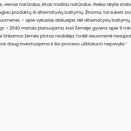
 vienas natūralus, kitas mažiau natūralus. Reikia akylai steb
ugiau produktų iš alternatyvių baltymų. Žinoma, tai sukels soc
isuomenei, – apie vykusias diskusijas dėl alternatyvių baltymų
augs – 2040 metais planuojama, kad Žemėje gyvens apie 9 mlr
iui tinkamos žemės plotas nedidėja, todėl visuomenė nesupr
bar daug investuojama ir šio proceso užblokuoti nepavyks.“