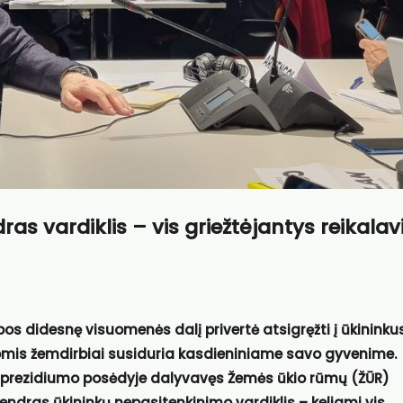
as vardiklis – vis griežtėjantys reikala
os didesnę visuomenės dalį privertė atsigręžti į ūkininkus
omis žemdirbiai susiduria kasdieniniame savo gyvenime.
prezidiumo posėdyje dalyvavęs Žemės ūkio rūmų (ŽŪR)
endras ūkininkų nepasitenkinimo vardiklis – keliami vis