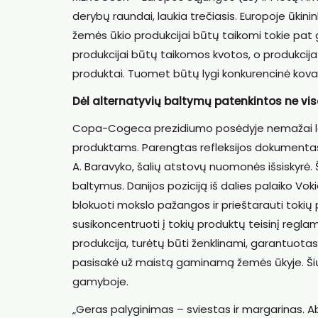
derybų raundai, laukia trečiasis. Europoje ūkini
žemės ūkio produkcijai būtų taikomi tokie pat gri
produkcijai būtų taikomos kvotos, o produkcija tu
produktai. Tuomet būtų lygi konkurencinė kova“
Dėl alternatyvių baltymų patenkintos ne vis
Copa-Cogeca prezidiumo posėdyje nemažai laiko
produktams. Parengtas refleksijos dokumentas, 
A. Baravyko, šalių atstovų nuomonės išsiskyrė. Š
baltymus. Danijos poziciją iš dalies palaiko Vok
blokuoti mokslo pažangos ir prieštarauti tokių 
susikoncentruoti į tokių produktų teisinį regl
produkcija, turėtų būti ženklinami, garantuot
pasisakė už maistą gaminamą žemės ūkyje. Šių
gamyboje.
„Geras palyginimas – sviestas ir margarinas. Ab