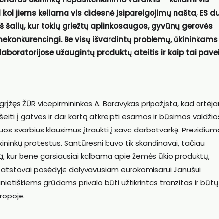
d kol jiems keliama vis didesnė įsipareigojimų našta, ES du
š šalių, kur tokių griežtų aplinkosaugos, gyvūnų gerovės
 nekonkurencingi. Be visų išvardintų problemų, ūkininkams
 laboratorijose užaugintų produktų ateitis ir kaip tai pave
įžęs ŽŪR vicepirmininkas A. Baravykas pripažįsta, kad artėja
šeiti į gatves ir dar kartą atkreipti esamos ir būsimos valdžio
uos svarbius klausimus įtraukti į savo darbotvarkę. Prezidium
ininkų protestus. Santūresni buvo tik skandinavai, tačiau
ą, kur bene garsiausiai kalbama apie žemės ūkio produktų,
kų atstovai posėdyje dalyvavusiam eurokomisarui Janušui
ainietiškiems grūdams privalo būti užtikrintas tranzitas ir būtų
uropoje.