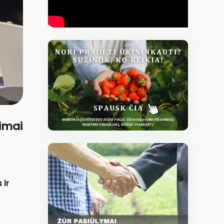
vimai
 ir