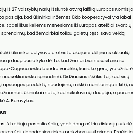
ų iš 27 valstybių narių išsiuntė atvirą laišką Europos Komisij
a pozicija, kad ūkininkai ir žemės ūkio kooperatyvai yra labai
 todėl likus keliems mėnesiams iki Europos ateičiai svarbių
ir sprendimų, kad žemdirbiai toliau galėtų tęsti savo veiklą
, šalių ūkininkai dalyvavo protesto akcijose dėl jiems aktualių
u ji daugiausia kyla dėl to, kad žemdirbiai nesusitaria su
pa-Cogeca ieško bendro vardiklio, kuris, ko gero, yra užsibr
ir nuosekliai ieško sprendimų. Didžiausias iššūkis tai, kad visų
 apsaugos produktų naudojimo, miškų monitoringo ir kitų, ne
mažinamas, ūkininkai mato, kad reikalavimų daugėja, o param
kė A. Baravykas.
mus
 iš trečiųjų pasaulio šalių, ypač daug aštrių diskusijų sukėlė
ikos šalių bendrosios rinkos prekybos susitarimas. Praėjo j