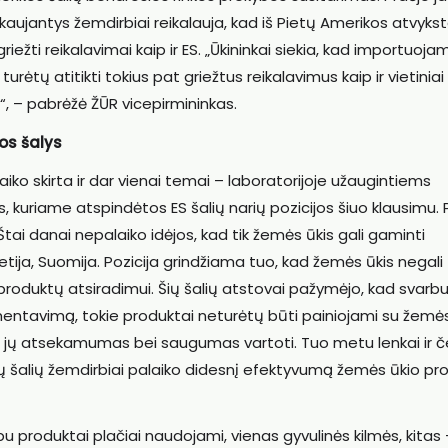
nkaujantys žemdirbiai reikalauja, kad iš Pietų Amerikos atvyks
ežti reikalavimai kaip ir ES. „Ūkininkai siekia, kad importuoja
rėtų atitikti tokius pat griežtus reikalavimus kaip ir vietiniai
, – pabrėžė ŽŪR vicepirmininkas.
os šalys
 skirta ir dar vienai temai – laboratorijoje užaugintiems
kuriame atspindėtos ES šalių narių pozicijos šiuo klausimu.
tai danai nepalaiko idėjos, kad tik žemės ūkis gali gaminti
ietija, Suomija. Pozicija grindžiama tuo, kad žemės ūkis negali
produktų atsiradimui. Šių šalių atstovai pažymėjo, kad svarb
amentavimą, tokie produktai neturėtų būti painiojami su žemė
as jų atsekamumas bei saugumas vartoti. Tuo metu lenkai ir č
 šalių žemdirbiai palaiko didesnį efektyvumą žemės ūkio pr
u produktai plačiai naudojami, vienas gyvulinės kilmės, kitas 