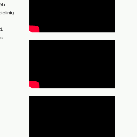
ėti
ialinių
d.
as