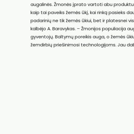
augalinės. Žmonės įprato vartoti abu produktus,
kaip tai paveiks žemės ūkį, kai rinką pasieks da
padarinių ne tik žemės ūkiui, bet ir platesnei v
kalbėjo A. Baravykas. – Žmonijos populiacija 
gyventojų. Baltymų poreikis auga, o žemės ūk
žemdirbių priešinimosi technologijoms. Jau da