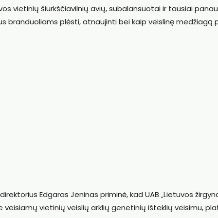
os vietinių šiurkščiavilnių avių, subalansuotai ir tausiai pana
randuoliams plėsti, atnaujinti bei kaip veislinę medžiagą p
 direktorius Edgaras Jeninas priminė, kad UAB „Lietuvos žirgyn
 veisiamų vietinių veislių arklių genetinių išteklių veisimu, pl