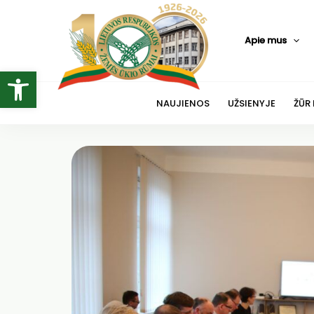
Pereiti
prie
Apie mus
turinio
Open toolbar
NAUJIENOS
UŽSIENYJE
ŽŪR