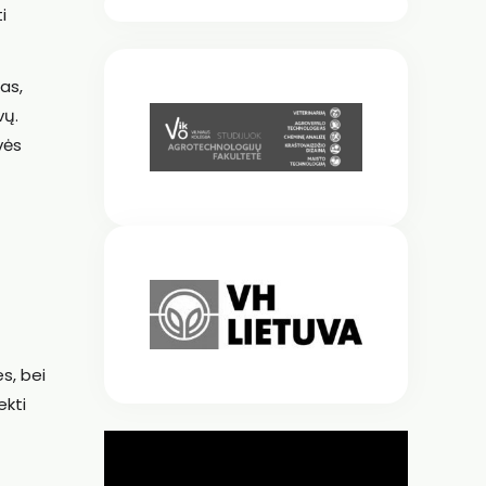
i
jas,
vų.
vės
s, bei
ekti