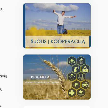
as
tinių
ių
ų