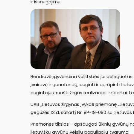
ir išsaugojimu.
Bendrovė įgyvendina valstybės jai deleguotas f
įvairovę ir genofondą; auginti ir aprūpinti Lietu
augintojus; ruošti žirgus realizacijai ir sportui; t
UAB „Lietuvos žirgynas įvykdė priemonę ,,Lietuv
gegužės 13 d. sutartį Nr. 8P-19-090 su Lietuvos
Priemonės tikslas – apsaugoti ūkinių gyvūnų nac
lietuviškų gyvūnų veislių populiacijų tvarumą.