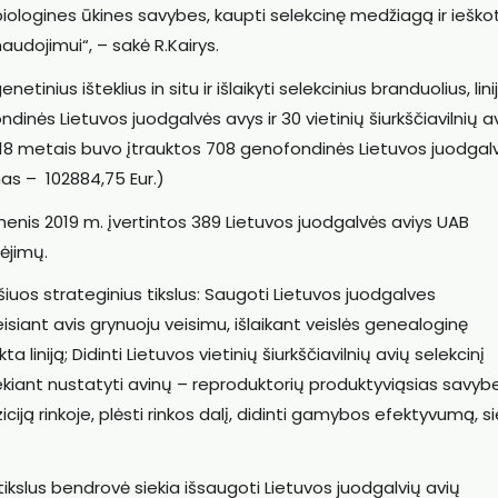
jų biologines ūkines savybes, kaupti selekcinę medžiagą ir ieškot
audojimui“, – sakė R.Kairys.
tinius išteklius in situ ir išlaikyti selekcinius branduolius, lini
nės Lietuvos juodgalvės avys ir 30 vietinių šiurkščiavilnių a
18 metais buvo įtrauktos 708 genofondinės Lietuvos juodgal
imas – 102884,75 Eur.)
enis 2019 m. įvertintos 389 Lietuvos juodgalvės aviys UAB
mėjimų.
šiuos strateginius tikslus: Saugoti Lietuvos juodgalves
isiant avis grynuoju veisimu, išlaikant veislės genealoginę
 liniją; Didinti Lietuvos vietinių šiurkščiavilnių avių selekcinį
siekiant nustatyti avinų – reproduktorių produktyviąsias savybe
iją rinkoje, plėsti rinkos dalį, didinti gamybos efektyvumą, si
tikslus bendrovė siekia išsaugoti Lietuvos juodgalvių avių