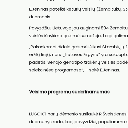
E.Jeninas pateikė keturių veislių (Žemaitukų, 
duomenis.
Pavyzdžiui, Lietuvoje jau auginami 804 Žemaituk
veislės išnykimo grėsmė sumažėjo, taigi galima d
„Pakankamai didelė grėsmė išlikusi Stambiųjų 
eržilų linijų, nors „Lietuvos žirgyne“ yra suka
padėtis. Senojo genotipo trakėnų veislės padėt
selekcinėse programose“, – sakė E.Jeninas.
Veisimo programų suderinamumas
LŪGGIKT narių dėmesio susilaukė R.Šveistienė
duomenys rodo, kad, pavyzdžiui, populiarumo su