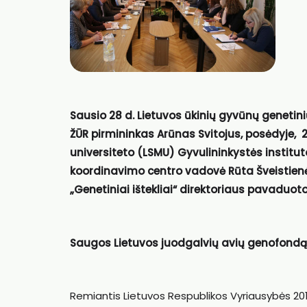
Sausio 28 d. Lietuvos ūkinių gyvūnų genetin
ŽŪR pirmininkas Arūnas Svitojus, posėdyje, 
universiteto (LSMU) Gyvulininkystės institut
koordinavimo centro vadovė Rūta Šveistienė,
„Genetiniai ištekliai“ direktoriaus pavaduot
Saugos Lietuvos juodgalvių avių genofondą
Remiantis Lietuvos Respublikos Vyriausybės 2018