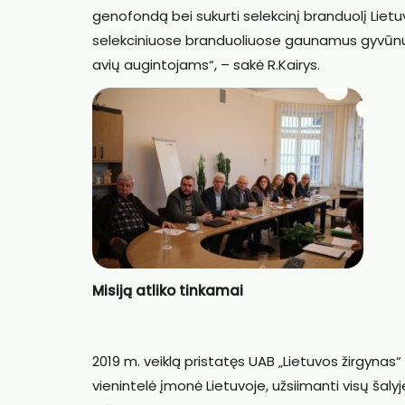
genofondą bei sukurti selekcinį branduolį Lietuv
selekciniuose branduoliuose gaunamus gyvūnus b
avių augintojams“, – sakė R.Kairys.
Misiją atliko tinkamai
2019 m. veiklą pristatęs UAB „Lietuvos žirgynas“
vienintelė įmonė Lietuvoje, užsiimanti visų šalyje