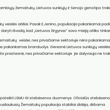
Stambiųjų žemaitukų, Lietuvos sunkiųjų ir Senojo genotipo tra
ų veislės arkliai. Pasak E.Jenino, populiacija pakankamai padid
aryti išvadą, kad „Lietuvos žirgynas“ savo misiją atliko tinka
žemaitukų veislei, nes privačiame sektoriuje nėra pakankam
uptas pakankamas branduolys. Geresnė Lietuvos sunkiųjų veislės
is prastesnė, nes privačiame sektoriuje jie dalyvauja ne tra
s pateikti LSMU GI stebėsenos duomenys. Oficialūs stebėsen
silaukusių Žemaitukų populiacija stabiliai didėja, dirbama