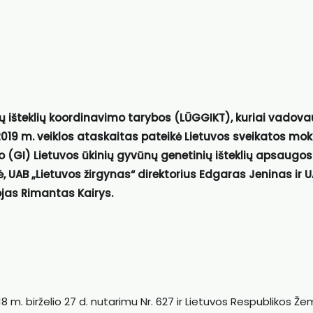
ių išteklių koordinavimo tarybos (LŪGGIKT), kuriai vadova
2019 m. veiklos ataskaitas pateikė Lietuvos sveikatos mok
o (GI) Lietuvos ūkinių gyvūnų genetinių išteklių apsaugos
 UAB „Lietuvos žirgynas“ direktorius Edgaras Jeninas ir 
ojas Rimantas Kairys.
 m. birželio 27 d. nutarimu Nr. 627 ir Lietuvos Respublikos Ž