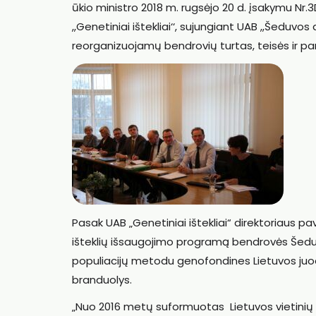
ūkio ministro 2018 m. rugsėjo 20 d. įsakymu Nr.
,,Genetiniai ištekliai‘‘, sujungiant UAB ,,Šeduvos
reorganizuojamų bendrovių turtas, teisės ir pa
Pasak UAB „Genetiniai ištekliai“ direktoriaus p
išteklių išsaugojimo programą bendrovės Šedu
populiacijų metodu genofondines Lietuvos juodg
branduolys.
„Nuo 2016 metų suformuotas Lietuvos vietinių šiu