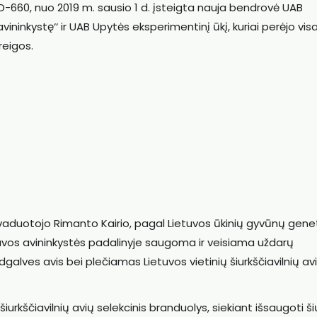
3D-660, nuo 2019 m. sausio 1 d. įsteigta nauja bendrovė UAB
 avininkystę‘‘ ir UAB Upytės eksperimentinį ūkį, kuriai perėjo vis
reigos.
avaduotojo Rimanto Kairio, pagal Lietuvos ūkinių gyvūnų gene
vos avininkystės padalinyje saugoma ir veisiama uždarų
alves avis bei plečiamas Lietuvos vietinių šiurkščiavilnių av
rkščiavilnių avių selekcinis branduolys, siekiant išsaugoti ši