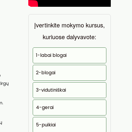
Įvertinkite mokymo kursus,
kuriuose dalyvavote:
1-labai blogai
2-blogai
ę
žirgų
3-vidutiniškai
m.
4-gerai
mų
5-puikiai