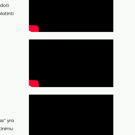
udoti
latinti
as“ yra
atinimu