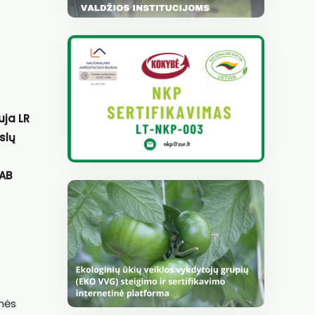
uja LR
slų
UAB
emės