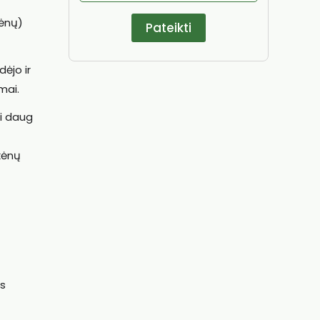
kėnų)
ėjo ir
mai.
ai daug
kėnų
os