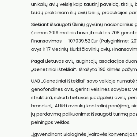
unikalių avių veislę kaip tautinį paveldą, tirti 
būdų praktiniam šių avių bei jų produkcijos pan
Siekiant išsaugoti Ūkinių gyvūnų nacionalinius gene
šeimas 2019 metais buvo įtrauktos 708 genofondi
Finansavimas – 107039,52 Eur (Palyginkime: 20
avys ir 17 vietinių šiurkščiavilnių avių. Finansav
Pagal Lietuvos avių augintojų asociacijos duom
,,Genetiniai ištekliai‘‘. Išrašyta 190 kilmės pažy
UAB „Genetiniai ištekliai“ savo veikloje numatė 
genofondines avis, gerinti veislines savybes; Ve
struktūrą, sukurti Lietuvos juodgalvių avinų penkta
branduolį; Atlikti avinukų kontrolinį penėjimą, 
jų perdavimą palikuonims; Išsaugoti turimą pozic
pelningos veiklos.
„Įgyvendinant Biologinės įvairovės konvencijos 