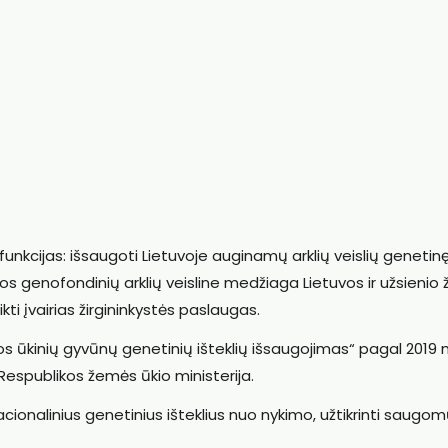
unkcijas: išsaugoti Lietuvoje auginamų arklių veislių genetin
vos genofondinių arklių veisline medžiaga Lietuvos ir užsienio 
eikti įvairias žirgininkystės paslaugas.
os ūkinių gyvūnų genetinių išteklių išsaugojimas“ pagal 2019 
 Respublikos žemės ūkio ministerija.
ionalinius genetinius išteklius nuo nykimo, užtikrinti saugo