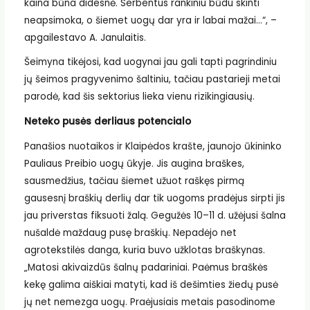
kaina būna didesnė. Serbentus rankiniu būdu skinti
neapsimoka, o šiemet uogų dar yra ir labai mažai…“, –
apgailestavo A. Janulaitis.
Šeimyna tikėjosi, kad uogynai jau gali tapti pagrindiniu
jų šeimos pragyvenimo šaltiniu, tačiau pastarieji metai
parodė, kad šis sektorius lieka vienu rizikingiausių.
Neteko pusės derliaus potencialo
Panašios nuotaikos ir Klaipėdos krašte, jaunojo ūkininko
Pauliaus Preibio uogų ūkyje. Jis augina braškes,
sausmedžius, tačiau šiemet užuot raškęs pirmą
gausesnį braškių derlių dar tik uogoms pradėjus sirpti jis
jau priverstas fiksuoti žalą. Gegužės 10–11 d. užėjusi šalna
nušaldė maždaug pusę braškių. Nepadėjo net
agrotekstilės danga, kuria buvo užklotas braškynas.
„Matosi akivaizdūs šalnų padariniai. Paėmus braškės
kekę galima aiškiai matyti, kad iš dešimties žiedų pusė
jų net nemezga uogų. Praėjusiais metais pasodinome