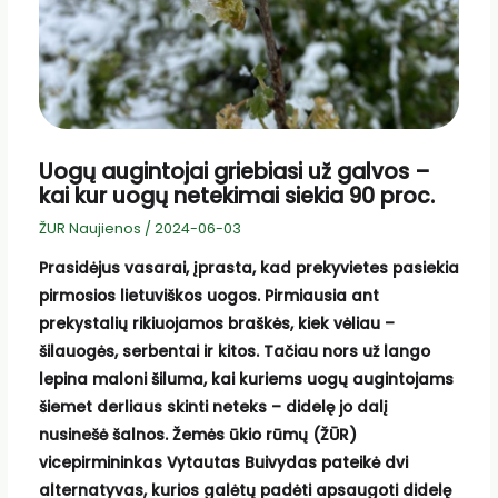
Uogų augintojai griebiasi už galvos –
kai kur uogų netekimai siekia 90 proc.
ŽUR Naujienos
/
2024-06-03
Prasidėjus vasarai, įprasta, kad prekyvietes pasiekia
pirmosios lietuviškos uogos. Pirmiausia ant
prekystalių rikiuojamos braškės, kiek vėliau –
šilauogės, serbentai ir kitos. Tačiau nors už lango
lepina maloni šiluma, kai kuriems uogų augintojams
šiemet derliaus skinti neteks – didelę jo dalį
nusinešė šalnos. Žemės ūkio rūmų (ŽŪR)
vicepirmininkas Vytautas Buivydas pateikė dvi
alternatyvas, kurios galėtų padėti apsaugoti didelę