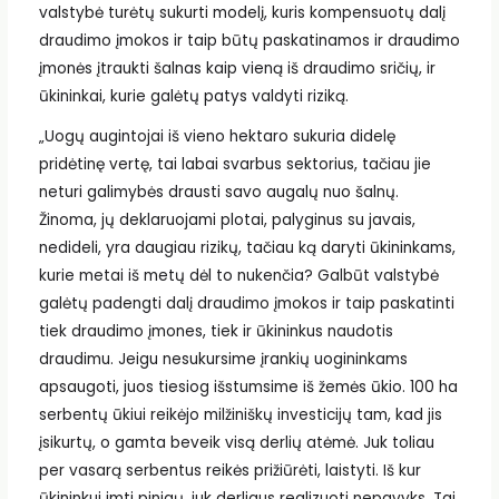
valstybė turėtų sukurti modelį, kuris kompensuotų dalį
draudimo įmokos ir taip būtų paskatinamos ir draudimo
įmonės įtraukti šalnas kaip vieną iš draudimo sričių, ir
ūkininkai, kurie galėtų patys valdyti riziką.
„Uogų augintojai iš vieno hektaro sukuria didelę
pridėtinę vertę, tai labai svarbus sektorius, tačiau jie
neturi galimybės drausti savo augalų nuo šalnų.
Žinoma, jų deklaruojami plotai, palyginus su javais,
nedideli, yra daugiau rizikų, tačiau ką daryti ūkininkams,
kurie metai iš metų dėl to nukenčia? Galbūt valstybė
galėtų padengti dalį draudimo įmokos ir taip paskatinti
tiek draudimo įmones, tiek ir ūkininkus naudotis
draudimu. Jeigu nesukursime įrankių uogininkams
apsaugoti, juos tiesiog išstumsime iš žemės ūkio. 100 ha
serbentų ūkiui reikėjo milžiniškų investicijų tam, kad jis
įsikurtų, o gamta beveik visą derlių atėmė. Juk toliau
per vasarą serbentus reikės prižiūrėti, laistyti. Iš kur
ūkininkui imti pinigų, juk derliaus realizuoti nepavyks. Tai