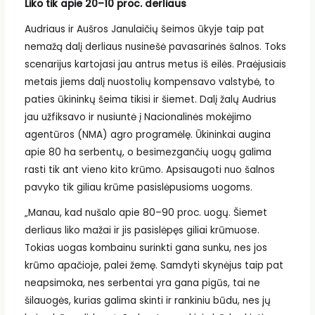
Liko tik apie 20–
10 proc. derliaus
Audriaus ir Aušros Janulaičių šeimos ūkyje taip pat
nemažą dalį derliaus nusinešė pavasarinės šalnos. Toks
scenarijus kartojasi jau antrus metus iš eilės. Praėjusiais
metais jiems dalį nuostolių kompensavo valstybė, to
paties ūkininkų šeima tikisi ir šiemet. Dalį žalų Audrius
jau užfiksavo ir nusiuntė į Nacionalinės mokėjimo
agentūros (NMA) agro programėlę. Ūkininkai augina
apie 80 ha serbentų, o besimezgančių uogų galima
rasti tik ant vieno kito krūmo. Apsisaugoti nuo šalnos
pavyko tik giliau krūme pasislėpusioms uogoms.
„Manau, kad nušalo apie 80–90 proc. uogų. Šiemet
derliaus liko mažai ir jis pasislėpęs giliai krūmuose.
Tokias uogas kombainu surinkti gana sunku, nes jos
krūmo apačioje, palei žemę. Samdyti skynėjus taip pat
neapsimoka, nes serbentai yra gana pigūs, tai ne
šilauogės, kurias galima skinti ir rankiniu būdu, nes jų