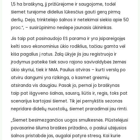
1,5 ha braškyną, jį prižiūrėjome ir saugojome, todėl
šiemet turėjome didelius lūkesčius gauti gerą pirmą
derlių. Deja, trinktelėjo šalnos ir netekimai siekia apie 50
proc.“, – susirūpinimo neslėpė jaunasis ūkininkas.
Jis taip pat pasinaudojo ES parama ir yra įsipareigojęs
kelti savo ekonominius ūkio rodiklius, tačiau gamta vėl
kiša pagalius į ratus. Žalą ūkyje jis jau registruoja ir
įrodymus pateikė tiek savo rajono savivaldybės žemės
ūkio skyriui, tiek ir NMA. Paulius atviras – kurti verslą po
atviru dangumi yra rizikinga, o kasmet grėsmių
atsiranda vis daugiau. Pasak jo, pernai jo braškynas
taip pat išgyveno šalnas, sausrą, liūtis ir, regis, toks pat
scenarijus kartojasi šiemet. Tik jei pernykštis sezonas
nepridarė didelių nuostolių, šiemet praradimai jau rimti.
„Šiemet besimezgančios uogos smulkesnės. Plūstelėjusi
pavasarinė šiluma braškes prižadino, o paskui užėjusios
šalnos pristabdė jas, augalai patyrė stresą. Kai kurie