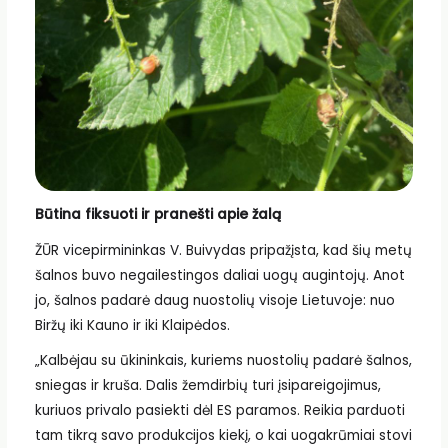
Būtina fiksuoti ir pranešti apie žalą
ŽŪR vicepirmininkas V. Buivydas pripažįsta, kad šių metų
šalnos buvo negailestingos daliai uogų augintojų. Anot
jo, šalnos padarė daug nuostolių visoje Lietuvoje: nuo
Biržų iki Kauno ir iki Klaipėdos.
„Kalbėjau su ūkininkais, kuriems nuostolių padarė šalnos,
sniegas ir kruša. Dalis žemdirbių turi įsipareigojimus,
kuriuos privalo pasiekti dėl ES paramos. Reikia parduoti
tam tikrą savo produkcijos kiekį, o kai uogakrūmiai stovi