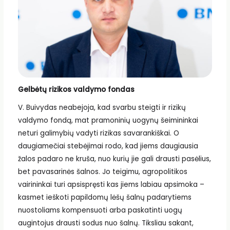
Gelbėtų rizikos valdymo fondas
V. Buivydas neabejoja, kad svarbu steigti ir rizikų
valdymo fondą, mat pramoninių uogynų šeimininkai
neturi galimybių vadyti rizikas savarankiškai. O
daugiamečiai stebėjimai rodo, kad jiems daugiausia
žalos padaro ne kruša, nuo kurių jie gali drausti pasėlius,
bet pavasarinės šalnos. Jo teigimu, agropolitikos
vairininkai turi apsispręsti kas jiems labiau apsimoka –
kasmet ieškoti papildomų lėšų šalnų padarytiems
nuostoliams kompensuoti arba paskatinti uogų
augintojus drausti sodus nuo šalnų. Tiksliau sakant,