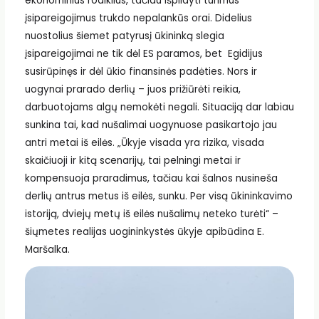
ekonominius rodiklius, tačiau išpildyti turimus
įsipareigojimus trukdo nepalankūs orai. Didelius
nuostolius šiemet patyrusį ūkininką slegia
įsipareigojimai ne tik dėl ES paramos, bet Egidijus
susirūpinęs ir dėl ūkio finansinės padėties. Nors ir
uogynai prarado derlių – juos prižiūrėti reikia,
darbuotojams algų nemokėti negali. Situaciją dar labiau
sunkina tai, kad nušalimai uogynuose pasikartojo jau
antri metai iš eilės. „Ūkyje visada yra rizika, visada
skaičiuoji ir kitą scenarijų, tai pelningi metai ir
kompensuoja praradimus, tačiau kai šalnos nusineša
derlių antrus metus iš eilės, sunku. Per visą ūkininkavimo
istoriją, dviejų metų iš eilės nušalimų neteko turėti“ –
šiųmetes realijas uogininkystės ūkyje apibūdina E.
Maršalka.