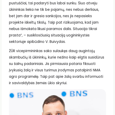
pustuščiai, tai padaryti bus labai sunku. Šiuo atveju
ūkininkas lieka ne tik be pajamų, nes nebus derliaus,
bet jam dar ir gresia sankcijos, nes jis nepasieks
projekte iškeltų tikslų. Taip pat rizikuojama, kad jam
nebus išmokėta likusi paramos dalis. Situacija tikrai
prasta“, – susiklosčiusią situaciją uogininkystės
sektoriuje apibūdino V. Buivydas.
ŽŪR vicepirmininkas sako sulaukęs daug augintojų
skambučių iš ūkininkų, kurie nežino kaip elgtis susidūrus
su šalnų padariniais. Jis pirmiausia pataria fiksuoti
įvykusią žalą ir visus turimus įrodymas patalpinti NMA
agro programėlę. Taip pat apie žalą svarbu informuoti
ir savivaldybės žemės ūkio skyriui.