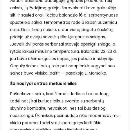
žiedais balandžio pabaigoje, gegužės pradžioje. Tokį
ankstų jų žydėjimą galėjo išprovokuoti kovo gale užėję
šilti ir saulėti orai. Tačiau balandžio 16 d. serbentynuose
spustelėjo šalna, termometras rodė 6 laipsnius žemiau
nulio. Dalis žiedų nušalo, o dar vieną deguto šaukštą
pridėjo už dviejų savaičių iškritęs gausus sniegas.
„Beveik dvi paras serbentai stovėjo apsnigti sniego, o
rytais laikėsi minusinė temperatūra. Balandžio 22-23 d.
jau buvo užsimezgusios uogos, jos pabalo ir nubyrėjo.
Gegužę šalnos laukų taip pat neaplenkė, uogynai nuo
šalnos buvo visiškai balti“, – pasakoja E. Maršalka.
Šalnos lydi antrus metus iš eilės
Pašnekovas sako, kad šiemet derliaus liko nedaug,
todėl net į kai kuriuos laikus svarsto su serbentų
skynimo kombainu nevažiuoti, nes tai bus tiesiog
nuostolinga. Ūkininkas pasinaudojo ūkio modernizavimui
skirta parama, todėl yra įsipareigojęs kelti ūkio