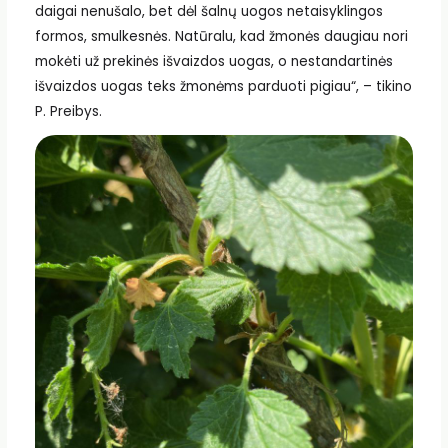
daigai nenušalo, bet dėl šalnų uogos netaisyklingos
formos, smulkesnės. Natūralu, kad žmonės daugiau nori
mokėti už prekinės išvaizdos uogas, o nestandartinės
išvaizdos uogas teks žmonėms parduoti pigiau“, – tikino
P. Preibys.