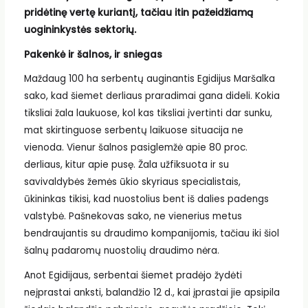
pridėtinę vertę kuriantį, tačiau itin pažeidžiamą
uogininkystės sektorių.
Pakenkė ir šalnos, ir sniegas
Maždaug 100 ha serbentų auginantis Egidijus Maršalka
sako, kad šiemet derliaus praradimai gana dideli. Kokia
tiksliai žala laukuose, kol kas tiksliai įvertinti dar sunku,
mat skirtinguose serbentų laikuose situacija ne
vienoda. Vienur šalnos pasiglemžė apie 80 proc.
derliaus, kitur apie pusę. Žala užfiksuota ir su
savivaldybės žemės ūkio skyriaus specialistais,
ūkininkas tikisi, kad nuostolius bent iš dalies padengs
valstybė. Pašnekovas sako, ne vienerius metus
bendraujantis su draudimo kompanijomis, tačiau iki šiol
šalnų padaromų nuostolių draudimo nėra.
Anot Egidijaus, serbentai šiemet pradėjo žydėti
neįprastai anksti, balandžio 12 d., kai įprastai jie apsipila