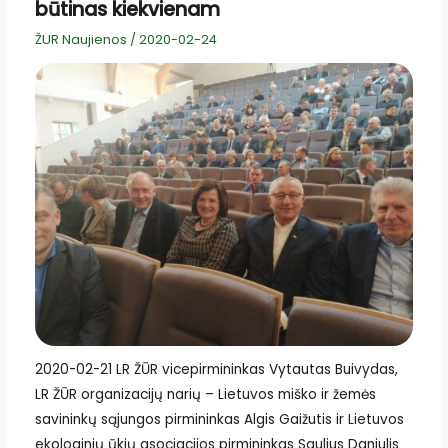
būtinas kiekvienam
ŽUR Naujienos
/
2020-02-24
2020-02-21 LR ŽŪR vicepirmininkas Vytautas Buivydas,
LR ŽŪR organizacijų narių – Lietuvos miško ir žemės
savininkų sąjungos pirmininkas Algis Gaižutis ir Lietuvos
ekologinių ūkių asociacijos pirmininkas Saulius Daniulis