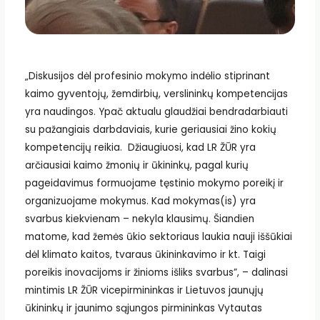
„Diskusijos dėl profesinio mokymo indėlio stiprinant
kaimo gyventojų, žemdirbių, verslininkų kompetencijas
yra naudingos. Ypač aktualu glaudžiai bendradarbiauti
su pažangiais darbdaviais, kurie geriausiai žino kokių
kompetencijų reikia. Džiaugiuosi, kad LR ŽŪR yra
arčiausiai kaimo žmonių ir ūkininkų, pagal kurių
pageidavimus formuojame tęstinio mokymo poreikį ir
organizuojame mokymus. Kad mokymas(is) yra
svarbus kiekvienam – nekyla klausimų. Šiandien
matome, kad žemės ūkio sektoriaus laukia nauji iššūkiai
dėl klimato kaitos, tvaraus ūkininkavimo ir kt. Taigi
poreikis inovacijoms ir žinioms išliks svarbus”, – dalinasi
mintimis LR ŽŪR vicepirmininkas ir Lietuvos jaunųjų
ūkininkų ir jaunimo sąjungos pirmininkas Vytautas