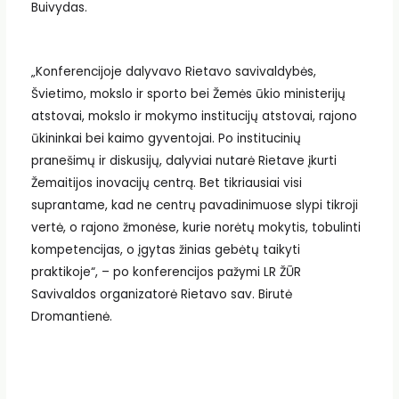
Buivydas.
„Konferencijoje dalyvavo Rietavo savivaldybės,
Švietimo, mokslo ir sporto bei Žemės ūkio ministerijų
atstovai, mokslo ir mokymo institucijų atstovai, rajono
ūkininkai bei kaimo gyventojai. Po institucinių
pranešimų ir diskusijų, dalyviai nutarė Rietave įkurti
Žemaitijos inovacijų centrą. Bet tikriausiai visi
suprantame, kad ne centrų pavadinimuose slypi tikroji
vertė, o rajono žmonėse, kurie norėtų mokytis, tobulinti
kompetencijas, o įgytas žinias gebėtų taikyti
praktikoje“, – po konferencijos pažymi LR ŽŪR
Savivaldos organizatorė Rietavo sav. Birutė
Dromantienė.