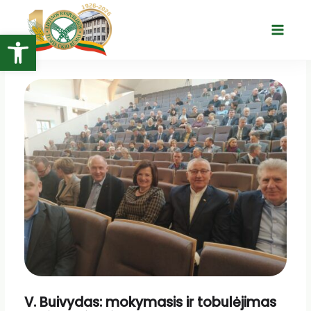
Pereiti
prie
Open toolbar
Main
turinio
Menu
V. Buivydas: mokymasis ir tobulėjimas