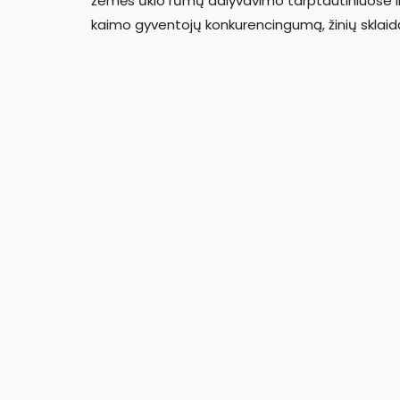
žemės ūkio rūmų dalyvavimo tarptautiniuose inov
kaimo gyventojų konkurencingumą, žinių sklaidą