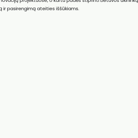
acijų projektuose, o kartu padės stiprinti Lietuvos ūkininkų 
 ir pasirengimą ateities iššūkiams.