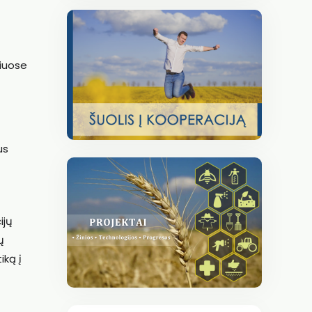
riuose
us
ijų
ų
iką į