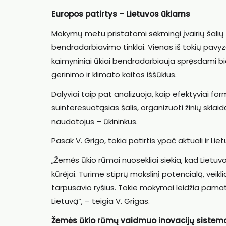
Europos patirtys – Lietuvos ūkiams
Mokymų metu pristatomi sėkmingi įvairių šalių p
bendradarbiavimo tinklai. Vienas iš tokių pavyzd
kaimyniniai ūkiai bendradarbiauja spręsdami b
gerinimo ir klimato kaitos iššūkius.
Dalyviai taip pat analizuoja, kaip efektyviai fo
suinteresuotąsias šalis, organizuoti žinių sklaidą
naudotojus – ūkininkus.
Pasak V. Grigo, tokia patirtis ypač aktuali ir Liet
„Žemės ūkio rūmai nuosekliai siekia, kad Lietuvo
kūrėjai. Turime stiprų mokslinį potencialą, veikl
tarpusavio ryšius. Tokie mokymai leidžia pamatyt
Lietuvą“, – teigia V. Grigas.
Žemės ūkio rūmų vaidmuo inovacijų sistem