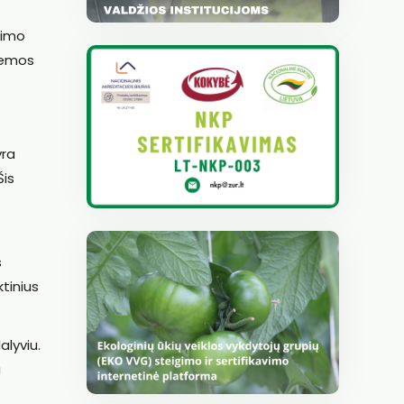
nimo
stemos
yra
Šis
s
ktinius
alyviu.
u