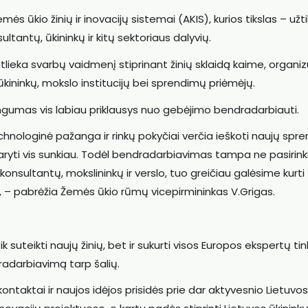
kio žinių ir inovacijų sistemai (AKIS), kurios tikslas – užtik
ltantų, ūkininkų ir kitų sektoriaus dalyvių.
lieka svarbų vaidmenį stiprinant žinių sklaidą kaime, organi
ūkininkų, mokslo institucijų bei sprendimų priėmėjų.
ngumas vis labiau priklausys nuo gebėjimo bendradarbiauti.
echnologinė pažanga ir rinkų pokyčiai verčia ieškoti naujų spr
daryti vis sunkiau. Todėl bendradarbiavimas tampa ne pasirink
 konsultantų, mokslininkų ir verslo, tuo greičiau galėsime kurti
, – pabrėžia Žemės ūkio rūmų vicepirmininkas V.Grigas.
suteikti naujų žinių, bet ir sukurti visos Europos ekspertų tink
dradarbiavimą tarp šalių.
kontaktai ir naujos idėjos prisidės prie dar aktyvesnio Lietuvos