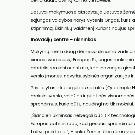
bendradarbiavimą kaimo vietovėse.
Lietuvai mokymuose atstovauja Lietuvos žemės ū
sąjungos valdybos narys Vytenis Grigas, kuris a
stiprinimą, ūkininkų vaidmenį kuriant naujus s
Inovacijų centre – ūkininkas
Mokymų metu daug dėmesio skiriama vadinamaj
vienas svarbiausių Europos Sąjungos mokslinių 
modelis remiasi nuostata, kad inovacijos gimsta
verslo įmonės, nevyriausybinės organizacijos ir v
Pristatytas ir keturgubos spiralės (Quadruple 
mokslo, verslo, valdžios ir pilietinės visuomenė
sprendimus, kurie būtų naudingi ne tik mokslui, b
„Šiandien ūkininkas nebegali būti tik technologij
Europos patirtis rodo, kad geriausi sprendimai at
taikys praktikoje“, – sako Žemės ūkio rūmų vice