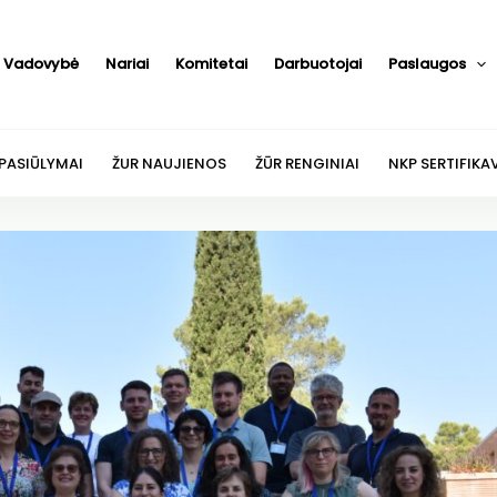
Vadovybė
Nariai
Komitetai
Darbuotojai
Paslaugos
 PASIŪLYMAI
ŽUR NAUJIENOS
ŽŪR RENGINIAI
NKP SERTIFIKA