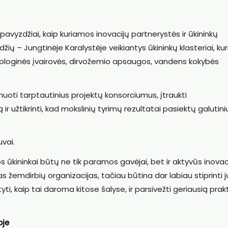
avyzdžiai, kaip kuriamos inovacijų partnerystės ir ūkininkų
žių – Jungtinėje Karalystėje veikiantys ūkininkų klasteriai, ku
iologinės įvairovės, dirvožemio apsaugos, vandens kokybės
rmuoti tarptautinius projektų konsorciumus, įtraukti
 ir užtikrinti, kad mokslinių tyrimų rezultatai pasiektų galutini
uvai.
s ūkininkai būtų ne tik paramos gavėjai, bet ir aktyvūs inovac
ias žemdirbių organizacijas, tačiau būtina dar labiau stiprinti j
i, kaip tai daroma kitose šalyse, ir parsivežti geriausią prakt
oje