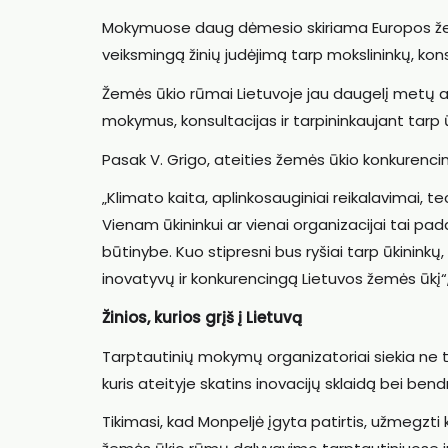
Mokymuose daug dėmesio skiriama Europos žemės ū
veiksmingą žinių judėjimą tarp mokslininkų, konsu
Žemės ūkio rūmai Lietuvoje jau daugelį metų at
mokymus, konsultacijas ir tarpininkaujant tarp 
Pasak V. Grigo, ateities žemės ūkio konkurenci
„Klimato kaita, aplinkosauginiai reikalavimai, t
Vienam ūkininkui ar vienai organizacijai tai pa
būtinybe. Kuo stipresni bus ryšiai tarp ūkininkų,
inovatyvų ir konkurencingą Lietuvos žemės ūkį“
Žinios, kurios grįš į Lietuvą
Tarptautinių mokymų organizatoriai siekia ne tik 
kuris ateityje skatins inovacijų sklaidą bei ben
Tikimasi, kad Monpeljė įgyta patirtis, užmegzti 