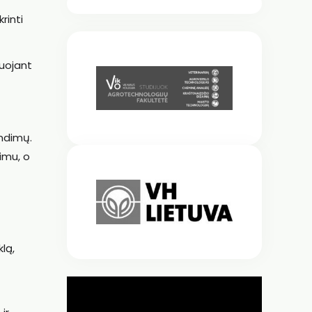
rinti
zuojant
endimų.
imu, o
lą,