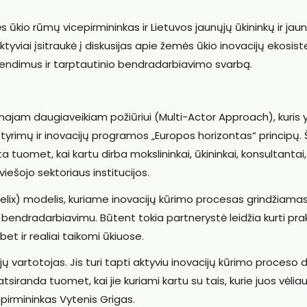
kio rūmų vicepirmininkas ir Lietuvos jaunųjų ūkininkų ir jau
ktyviai įsitraukė į diskusijas apie žemės ūkio inovacijų ekosi
prendimus ir tarptautinio bendradarbiavimo svarbą.
am daugiaveikiam požiūriui (Multi-Actor Approach), kuris 
tyrimų ir inovacijų programos „Europos horizontas“ principų. 
 tuomet, kai kartu dirba mokslininkai, ūkininkai, konsultantai,
iešojo sektoriaus institucijos.
Helix) modelis, kuriame inovacijų kūrimo procesas grindžiama
s bendradarbiavimu. Būtent tokia partnerystė leidžia kurti pra
et ir realiai taikomi ūkiuose.
ų vartotojas. Jis turi tapti aktyviu inovacijų kūrimo proceso d
siranda tuomet, kai jie kuriami kartu su tais, kurie juos vėlia
pirmininkas Vytenis Grigas.