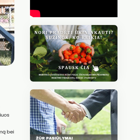
s
riuos
imą bei