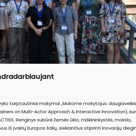
endradarbiaujant
) vyko tarptautiniai mokymai „Mokome mokytojus: daugiaveiki
 Trainers on Multi-Actor Approach & Interactive Innovation), ku
ACTISS. Renginys subūrė žemės ūkio, miškininkystės, mokslo,
us iš įvairių Europos šalių, siekiančius stiprinti inovacijų dieg