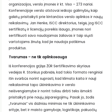
organizacijos, verslo įmonės ir kt. Viso – 273 nariai.
Konferencijoje verslo atstovai ieškojo galimybių kaip
galėtų prisitaikyti prie kintančios verslo aplinkos ir naujų
reikalavimų. Jan Henke, ISCC direktorius, teigė, jog ISCC
sertifikatų ir licencijų poreikis išaugo, įmonės nori
sertifikuoti savo naudojamas žaliavas ir taip siųsti
vartotojams žinutę, kad jie naudoja patikimus
produktus.
Tvarumas – ne tik aplinkosauga
Iš konferencijos grįžęs ŽŪR Sertifikavimo skyriaus
vedėjas R. Stonkus pabrėžė, kad tokio formato renginiai
itin svarbūs norint suprasti, kad klimato kaita ir nauji
reikalavimai tapo ūkininkavimo ir verslo
neišvengiamybe ir norint toliau dirbti teks išmokti
prisitaikyti prie naujų įsipareigojimų. Pasak jo, žodis
„tvarumas“ vis dažniau minimas ne tik ūkininkavimo
srityje, bet ir maisto gamyboje, logistikoje, pakuočių