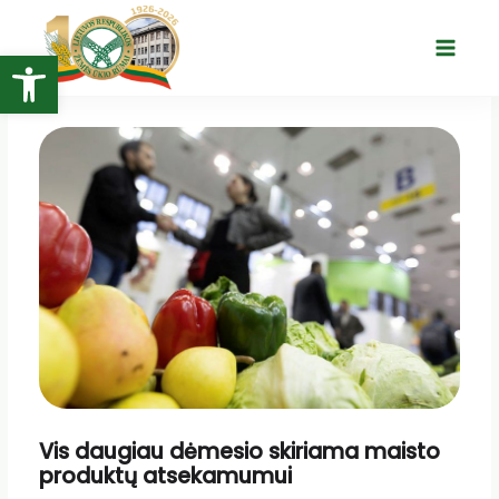
Pereiti
prie
Open toolbar
Main
turinio
Menu
Vis daugiau dėmesio skiriama maisto
produktų atsekamumui