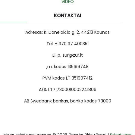
VIDEO
KONTAKTAI
Adresas: K. Donelaičio g. 2, 44213 Kaunas
Tel. + 370 37 400351
El. p. zur@zur.lt
Įm. kodas 135199748
PVM kodas LT 351997412
A/S. LT717300010002241806
AB Swedbank bankas, banko kodas 73000