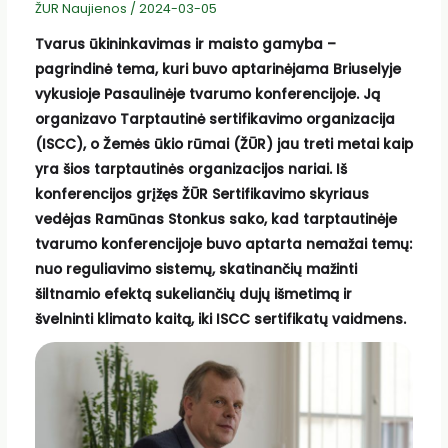
ŽUR Naujienos
/
2024-03-05
Tvarus ūkininkavimas ir maisto gamyba –
pagrindinė tema, kuri buvo aptarinėjama Briuselyje
vykusioje Pasaulinėje tvarumo konferencijoje. Ją
organizavo Tarptautinė sertifikavimo organizacija
(ISCC), o Žemės ūkio rūmai (ŽŪR) jau treti metai kaip
yra šios tarptautinės organizacijos nariai. Iš
konferencijos grįžęs ŽŪR Sertifikavimo skyriaus
vedėjas Ramūnas Stonkus sako, kad tarptautinėje
tvarumo konferencijoje buvo aptarta nemažai temų:
nuo reguliavimo sistemų, skatinančių mažinti
šiltnamio efektą sukeliančių dujų išmetimą ir
švelninti klimato kaitą, iki ISCC sertifikatų vaidmens.