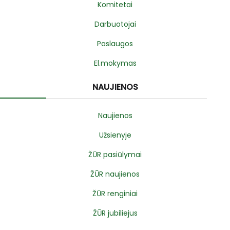
Komitetai
Darbuotojai
Paslaugos
El.mokymas
NAUJIENOS
Naujienos
Užsienyje
ŽŪR pasiūlymai
ŽŪR naujienos
ŽŪR renginiai
ŽŪR jubiliejus