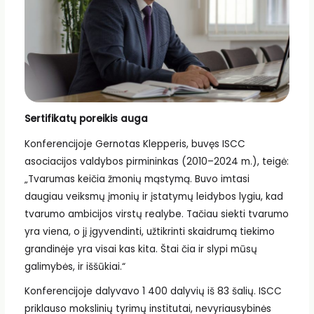
Sertifikatų poreikis auga
Konferencijoje Gernotas Klepperis, buvęs ISCC
asociacijos valdybos pirmininkas (2010–2024 m.), teigė:
„Tvarumas keičia žmonių mąstymą. Buvo imtasi
daugiau veiksmų įmonių ir įstatymų leidybos lygiu, kad
tvarumo ambicijos virstų realybe. Tačiau siekti tvarumo
yra viena, o jį įgyvendinti, užtikrinti skaidrumą tiekimo
grandinėje yra visai kas kita. Štai čia ir slypi mūsų
galimybės, ir iššūkiai.“
Konferencijoje dalyvavo 1 400 dalyvių iš 83 šalių. ISCC
priklauso mokslinių tyrimų institutai, nevyriausybinės