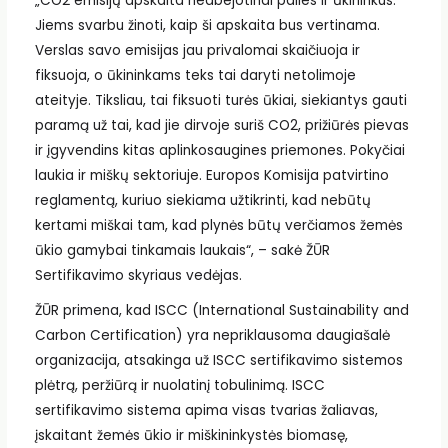
„CO2 emisijų apskaita neabejotinai palies ir ūkininkus.
Jiems svarbu žinoti, kaip ši apskaita bus vertinama.
Verslas savo emisijas jau privalomai skaičiuoja ir
fiksuoja, o ūkininkams teks tai daryti netolimoje
ateityje. Tiksliau, tai fiksuoti turės ūkiai, siekiantys gauti
paramą už tai, kad jie dirvoje suriš CO2, prižiūrės pievas
ir įgyvendins kitas aplinkosaugines priemones. Pokyčiai
laukia ir miškų sektoriuje. Europos Komisija patvirtino
reglamentą, kuriuo siekiama užtikrinti, kad nebūtų
kertami miškai tam, kad plynės būtų verčiamos žemės
ūkio gamybai tinkamais laukais“, – sakė ŽŪR
Sertifikavimo skyriaus vedėjas.
ŽŪR primena, kad ISCC (International Sustainability and
Carbon Certification) yra nepriklausoma daugiašalė
organizacija, atsakinga už ISCC sertifikavimo sistemos
plėtrą, peržiūrą ir nuolatinį tobulinimą. ISCC
sertifikavimo sistema apima visas tvarias žaliavas,
įskaitant žemės ūkio ir miškininkystės biomasę,