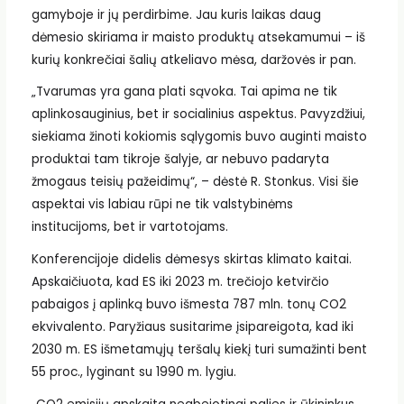
gamyboje ir jų perdirbime. Jau kuris laikas daug
dėmesio skiriama ir maisto produktų atsekamumui – iš
kurių konkrečiai šalių atkeliavo mėsa, daržovės ir pan.
„Tvarumas yra gana plati sąvoka. Tai apima ne tik
aplinkosauginius, bet ir socialinius aspektus. Pavyzdžiui,
siekiama žinoti kokiomis sąlygomis buvo auginti maisto
produktai tam tikroje šalyje, ar nebuvo padaryta
žmogaus teisių pažeidimų“, – dėstė R. Stonkus. Visi šie
aspektai vis labiau rūpi ne tik valstybinėms
institucijoms, bet ir vartotojams.
Konferencijoje didelis dėmesys skirtas klimato kaitai.
Apskaičiuota, kad ES iki 2023 m. trečiojo ketvirčio
pabaigos į aplinką buvo išmesta 787 mln. tonų CO2
ekvivalento. Paryžiaus susitarime įsipareigota, kad iki
2030 m. ES išmetamųjų teršalų kiekį turi sumažinti bent
55 proc., lyginant su 1990 m. lygiu.