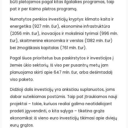
būti plėtojamos pagal kitas ilgalaikes programas, taip
pat ir per Kaimo plėtros programą.
Numatytos penkios investicijų kryptys: klimato kaita ir
energetika (927 mln. Eur), ekonominė infrastruktūra
(2056 mln. Eur), inovacijos ir moksliniai tyrimai (996 mln.
Eur), skaitmeninė ekonomika ir verslas (1382 mln. Eur)
bei žmogiškasis kapitalas (761 mln. Eur).
Pagal šiuos prioritetus bus paskirstytos ir investicijos į
žemės ūkio sektorių. Iš viso per pusantrų metų jam
planuojama skirti apie 647 mln. Eur, arba dešimtadalį
viso paketo.
Didžioji dalis investicijų yra anksčiau suplanuotos, joms
dabar suteikiamas postūmis. Taip pat įtraukiamos nauji
projektai – tokie, kuriuos realiai galima neatidėliojant
pradėti įgyvendinti, o kita sąlyga – tikėtina grąža
ekonomikai: iš vieno euro investicijų tikimasi apie dviejų
eurų grąžos.