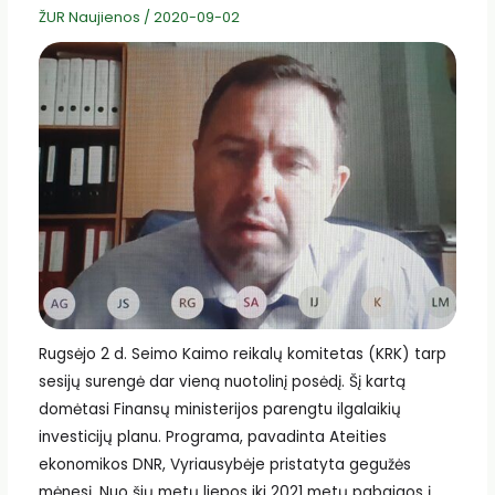
ŽUR Naujienos
/
2020-09-02
Rugsėjo 2 d. Seimo Kaimo reikalų komitetas (KRK) tarp
sesijų surengė dar vieną nuotolinį posėdį. Šį kartą
domėtasi Finansų ministerijos parengtu ilgalaikių
investicijų planu. Programa, pavadinta Ateities
ekonomikos DNR, Vyriausybėje pristatyta gegužės
mėnesį. Nuo šių metų liepos iki 2021 metų pabaigos į