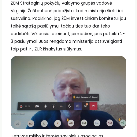
ŽŪM Strateginių pokyčių valdymo grupės vadovė
Virginija Žoštautienė pripažįsta, kad ministerija šiek tiek
susivėlino. Paaiškino, jog ŽŪM investiciniam komitetui jau
teikė sąrašą pasiūlymų, tačiau ties tuo dar teko
padirbėti. Vėliausiai ateinantį pirmadienį pus pateikti 2-
3 pasiūlymai. Juos rengdama ministerija atsižvelgianti
taip pat ir į ŽŪR išsakytus siūlymus.
Lietuvos miško ir žemės savininkų asociacijos