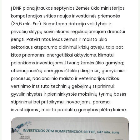
Į DNR planą įtraukos septynios Žemės ūkio ministerijos
kompetencijos srities naujos investicinės priemonės
(35,6 mln. Eur). Numatoma dotacija valstybės ir
privačių sklypų savininkams reguliuojamajam drenažui
įrengti. Patvirtintos lėšos žemės ir maisto ūkio
sektoriaus atsparumo didinimui krizių atveju, taip pat
kitos priemonės: energetiškai aktyvioms, klimatui
palankioms investicijoms į tvarią žemės ūkio gamybą;
atsinaujinančių energijos išteklių diegimui į gamybinius
procesus; Nacionalinio maisto ir veterinarijos rizikos
vertinimo instituto techninių gebėjimų stiprinimui;
gyvulininkystės ir pienininkystės mokslinių tyrimų bazės
stiprinimui bei pritaikymui inovacijoms; paramai
investicijoms į maisto produktų gamybos plėtrą kaime.