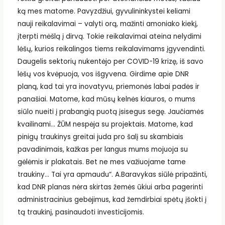
ką mes matome. Pavyzdžiui, gyvulininkystei keliami
nauji reikalavimai – valyti orą, mažinti amoniako kiekį,
įterpti mėšlą į dirvą. Tokie reikalavimai ateina nelydimi
lėšų, kurios reikalingos tiems reikalavimams įgyvendinti.
Daugelis sektorių nukentėjo per COVID-19 krizę, iš savo
lėšų vos kvėpuoja, vos išgyvena. Girdime apie DNR
planą, kad tai yra inovatyvu, priemonės labai padės ir
panašiai. Matome, kad mūsų kelnės kiauros, o mums
siūlo nueiti į prabangią puotą įsisegus segę. Jaučiamės
kvailinami… ŽŪM nespėja su projektais. Matome, kad
pinigų traukinys greitai juda pro šalį su skambiais
pavadinimais, kažkas per langus mums mojuoja su
gėlėmis ir plakatais. Bet ne mes važiuojame tame
traukiny… Tai yra apmaudu“. A.Baravykas siūlė pripažinti,
kad DNR planas nėra skirtas žemės ūkiui arba pagerinti
administracinius gebėjimus, kad žemdirbiai spėtų įšokti į
tą traukinį, pasinaudoti investicijomis.