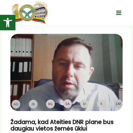
Pereiti
prie
Open toolbar
Main
turinio
Menu
Žadama, kad Ateities DNR plane bus
daugiau vietos žemės ūkiui