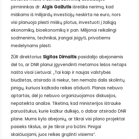
pirmininkas dr.
Algis Gaižutis
išreiškė nerimą, kad
miškams iš milijardų investicijų neskirta nė euro, nors
visi planuoja plėsti miškų plotus, investuoti į žaliąją
ekonomiką, bioekonomiką ir pan. Milijonai reikalingi
sodmenims, technikai, įrangai įsigyti, privatiems
medelynams plėsti.
ŽŪR direktorius
Sigitas Dimaitis
pasidalijo abejonėmis
dėl to, ar DNR planui įgyvendinti metamos lėšos netaps
našta visai Lietuvai: „Tai kaip ir naujas valstybės
biudžetas, atsirado iš niekur, ten nemaža dalis skolintų
pinigų, kuriuos kažkada reikės atiduoti. Planas nebuvo
aptartas, dėl jo nebuvo organizuojamos diskusijos,
nepateikta analizė. Tikėtina, kad ministerijos ištraukė
paruoštukus, kurie kažkur dulkėjo, o dabar atsirado DNR
plane. Mums kyla abejonių, ar tikrai visi plano projektai
pasieks tikslus, ar jie tikrai yra būtini. Pinigai
skaičiuojami, juos reikės grąžinti visiems“.