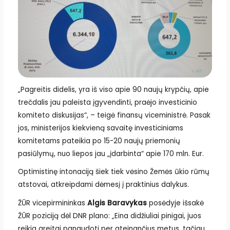
„Pagreitis didelis, yra iš viso apie 90 naujų krypčių, apie
trečdalis jau paleista įgyvendinti, praėjo investicinio
komiteto diskusijas“, – teigė finansų viceministrė. Pasak
jos, ministerijos kiekvieną savaitę investiciniams
komitetams pateikia po 15-20 naujų priemonių
pasiūlymų, nuo liepos jau „įdarbinta“ apie 170 mln. Eur.
Optimistinę intonaciją šiek tiek vėsino Žemės ūkio rūmų
atstovai, atkreipdami dėmesį į praktinius dalykus.
ŽŪR vicepirmininkas
Algis Baravykas
posėdyje išsakė
ŽŪR poziciją dėl DNR plano: „Eina didžiuliai pinigai, juos
reikia greitai panaudoti per ateinančius metus, tačiau