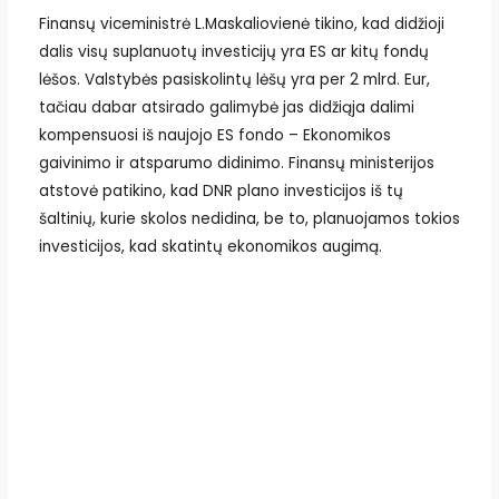
Finansų viceministrė L.Maskaliovienė tikino, kad didžioji
dalis visų suplanuotų investicijų yra ES ar kitų fondų
lėšos. Valstybės pasiskolintų lėšų yra per 2 mlrd. Eur,
tačiau dabar atsirado galimybė jas didžiąja dalimi
kompensuosi iš naujojo ES fondo – Ekonomikos
gaivinimo ir atsparumo didinimo. Finansų ministerijos
atstovė patikino, kad DNR plano investicijos iš tų
šaltinių, kurie skolos nedidina, be to, planuojamos tokios
investicijos, kad skatintų ekonomikos augimą.