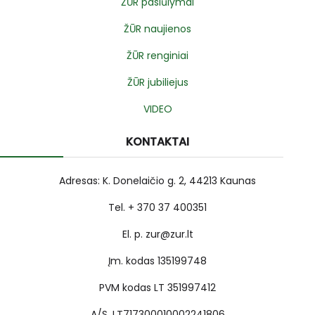
ŽŪR pasiūlymai
ŽŪR naujienos
ŽŪR renginiai
ŽŪR jubiliejus
VIDEO
KONTAKTAI
Adresas: K. Donelaičio g. 2, 44213 Kaunas
Tel. + 370 37 400351
El. p. zur@zur.lt
Įm. kodas 135199748
PVM kodas LT 351997412
A/S. LT717300010002241806