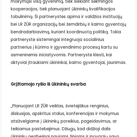
mokymąsi visą gyvenimą, tiek siekiant sėkmingos
kooperacijos, tiek planuojant ūkininkų kvalifikacijos
tobulinimą. Ši partnerystės apima ir valdžios institucijų
bei LR ŽŪR organizacijų bei žemdirbių ir kaimo gyventojų
bendradarbiavimą, kuriant koordinuotą politiką. Tokia
partnerystė sistemingai integruoja socialinius
partnerius į kūrimo ir įgyvendinimo procesą kartu su
asmeninėmis iniciatyvomis. Partnerystė klesti, kai
aktyviai įtraukiami ūkininkai, kaimo gyventojai, jaunimas.
Grįžtamojo ryšio iš ūkininkų svarba
„Planuojant LR ŽŪR veiklas, švietėjiškus renginius,
diskusijas, apskritus stalus, konferencijas ir mokymus
atsižvelgiame į ūkininkų poreikius, pageidavimus, ar
teikiamus pastebėjimus. Džiugu, kad didžioji dalis
ūkininkų neabejingi naujoms žinioms ir inovacijų savo