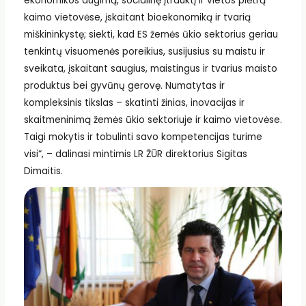
ekonomikos augimą, socialinę įtrauktį ir vietos plėtrą
kaimo vietovėse, įskaitant bioekonomiką ir tvarią
miškininkystę; siekti, kad ES žemės ūkio sektorius geriau
tenkintų visuomenės poreikius, susijusius su maistu ir
sveikata, įskaitant saugius, maistingus ir tvarius maisto
produktus bei gyvūnų gerovę. Numatytas ir
kompleksinis tikslas – skatinti žinias, inovacijas ir
skaitmeninimą žemės ūkio sektoriuje ir kaimo vietovėse.
Taigi mokytis ir tobulinti savo kompetencijas turime
visi“, – dalinasi mintimis LR ŽŪR direktorius Sigitas
Dimaitis.