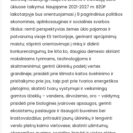
ūkiuose taikymui. Naujajame 2021-2027 m. BŽŪP
laikotarpyje bus orientuojamasi į 9 pagrindinius politikos
ekonominės, aplinkosauginės ir socialinės svarbos
tikslus: remti perspektyvias žemės ūkio pajamas ir
patvarumą visoje ES teritorijoje, gerinant aprūpinimą
maistu; stiprinti orientavimąsi į rinką ir didinti
konkurencingumą, be kita ko, daugiau dėmesio skiriant
moksliniams tyrimams, technologijoms ir
skaitmeninimui; gerinti ūkininkų padėtį vertės
grandinėje; prisidėti prie klimato kaitos švelninimo ir
prisitaikymo prie jos, taip pat prie tvarios energetikos
plėtojimo; skatinti tvarų vystymąsi ir veiksmingą
gamtos išteklių – vandens, dirvožemio, oro – valdymą;
prisidėti prie biologinės įvairovės apsaugos, gerinti
ekosistemų paslaugas ir išsaugoti buveines bei
kraštovaizdžius; pritraukti jaunų ūkininkų ir lengvinti
verslo plėtrą kaimo vietovėse; skatinti užimtumą,