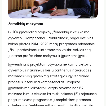
Žemdirbių mokymas
LR ŽŪR įgyvendina projektą „Žemdirbių ir kitų kaimo
gyventojų kompetencijų tobulinimas“, pagal Lietuvos
kaimo plėtros 2014–2020 metų programos priemonės
„Žinių perdavimas ir informavimo veikla“ veiklos sritį
„Parama profesiniam mokymui ir įgūdžiams įgyti“.
Įgyvendinant projektą motyvuojame kaimo vietovių
gyventojus ir ūkininkus bei jų partnerius integruotis į
mokymosi visą gyvenimą strategijos įgyvendinimo
procesus ir tobulinti kompetencijas. Projekto
įgyvendinimo laikotarpiu organizavome net 152
mokymo kursus visuose kaimiškuosiuose (51) rajonuose,
pagal mokymo programas: „Kompleksinės paramos
reikalavimai (valdymo reikalavimai), „Veislinių telyčių