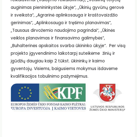
auginimas pienininkystės ūkyje“, „Ūkinių gyvūnų gerovė
ir sveikata“, „Agrarinė aplinkosauga ir kraštovaizdžio
gerinimas“, „Aplinkosauga ir tręšimo planavimas“,
„Tausaus dirvožemio naudojimo pagrindai“, „Ūkinės
veiklos planavimas ir finansavimo galimybės“,
„Buhalterinės apskaitos svarba ūkininko ūkyje“. Per visą
projekto įgyvendinimo laikotarpį suteikėme žinių ir
įgūdžių daugiau kaip 2 tūkst. ūkininkų ir kaimo
gyventojų. Visiems, baigusiems mokymus išdavėme
kvalifikacijos tobulinimo pažymėjimus.