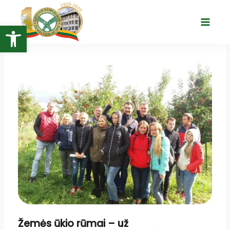
Pereiti
prie
Open toolbar
Main
turinio
Menu
Žemės ūkio rūmai – už