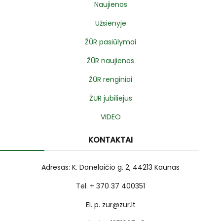
Naujienos
Užsienyje
ŽŪR pasiūlymai
ŽŪR naujienos
ŽŪR renginiai
ŽŪR jubiliejus
VIDEO
KONTAKTAI
Adresas: K. Donelaičio g. 2, 44213 Kaunas
Tel. + 370 37 400351
El. p. zur@zur.lt