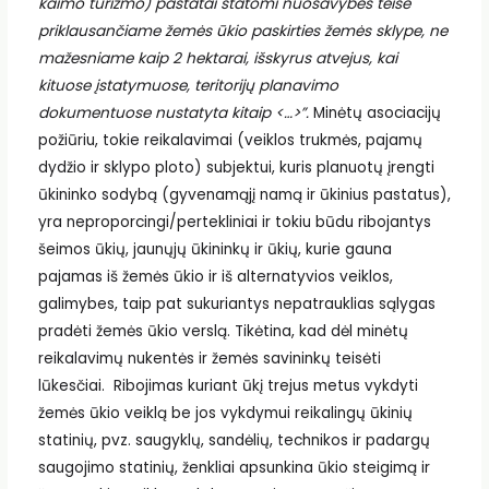
kaimo turizmo) pastatai statomi nuosavybės teise
priklausančiame žemės ūkio paskirties žemės sklype, ne
mažesniame kaip 2 hektarai, išskyrus atvejus, kai
kituose įstatymuose, teritorijų planavimo
dokumentuose nustatyta kitaip <…>”.
Minėtų asociacijų
požiūriu, tokie reikalavimai (veiklos trukmės, pajamų
dydžio ir sklypo ploto) subjektui, kuris planuotų įrengti
ūkininko sodybą (gyvenamąjį namą ir ūkinius pastatus),
yra neproporcingi/pertekliniai ir tokiu būdu ribojantys
šeimos ūkių, jaunųjų ūkininkų ir ūkių, kurie gauna
pajamas iš žemės ūkio ir iš alternatyvios veiklos,
galimybes, taip pat sukuriantys nepatrauklias sąlygas
pradėti žemės ūkio verslą. Tikėtina, kad dėl minėtų
reikalavimų nukentės ir žemės savininkų teisėti
lūkesčiai. Ribojimas kuriant ūkį trejus metus vykdyti
žemės ūkio veiklą be jos vykdymui reikalingų ūkinių
statinių, pvz. saugyklų, sandėlių, technikos ir padargų
saugojimo statinių, ženkliai apsunkina ūkio steigimą ir