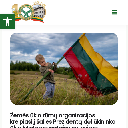
Pereiti
prie
Open toolbar
Main
turinio
Menu
Žemės ūkio rūmų organizacijos
kreipiasi į šalies Prezidentą dėl ūkininko