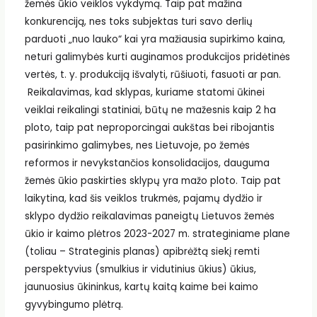
žemės ūkio veiklos vykdymą. Taip pat mažina
konkurenciją, nes toks subjektas turi savo derlių
parduoti „nuo lauko“ kai yra mažiausia supirkimo kaina,
neturi galimybės kurti auginamos produkcijos pridėtinės
vertės, t. y. produkciją išvalyti, rūšiuoti, fasuoti ar pan.
Reikalavimas, kad sklypas, kuriame statomi ūkinei
veiklai reikalingi statiniai, būtų ne mažesnis kaip 2 ha
ploto, taip pat neproporcingai aukštas bei ribojantis
pasirinkimo galimybes, nes Lietuvoje, po žemės
reformos ir nevykstančios konsolidacijos, dauguma
žemės ūkio paskirties sklypų yra mažo ploto. Taip pat
laikytina, kad šis veiklos trukmės, pajamų dydžio ir
sklypo dydžio reikalavimas paneigtų Lietuvos žemės
ūkio ir kaimo plėtros 2023-2027 m. strateginiame plane
(toliau – Strateginis planas) apibrėžtą siekį remti
perspektyvius (smulkius ir vidutinius ūkius) ūkius,
jaunuosius ūkininkus, kartų kaitą kaime bei kaimo
gyvybingumo plėtrą.