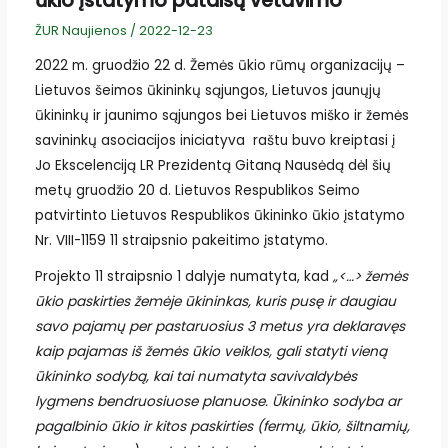
ūkio įstatymo pataisų vetavimo
ŽUR Naujienos
/
2022-12-23
2022 m. gruodžio 22 d. Žemės ūkio rūmų organizacijų –
Lietuvos šeimos ūkininkų sąjungos, Lietuvos jaunųjų
ūkininkų ir jaunimo sąjungos bei Lietuvos miško ir žemės
savininkų asociacijos iniciatyva raštu buvo kreiptasi į
Jo Ekscelenciją LR Prezidentą Gitaną Nausėdą dėl šių
metų gruodžio 20 d. Lietuvos Respublikos Seimo
patvirtinto Lietuvos Respublikos ūkininko ūkio įstatymo
Nr. VIII-1159 11 straipsnio pakeitimo įstatymo.
Projekto 11 straipsnio 1 dalyje numatyta, kad
„<…>
žemės
ūkio paskirties žemėje ūkininkas, kuris pusę ir daugiau
savo pajamų per pastaruosius 3 metus yra deklaravęs
kaip pajamas iš žemės ūkio veiklos, gali statyti vieną
ūkininko sodybą, kai tai numatyta savivaldybės
lygmens bendruosiuose planuose. Ūkininko sodyba ar
pagalbinio ūkio ir kitos paskirties (fermų, ūkio, šiltnamių,