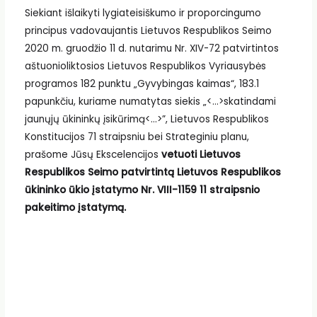
Siekiant išlaikyti lygiateisiškumo ir proporcingumo
principus vadovaujantis Lietuvos Respublikos Seimo
2020 m. gruodžio 11 d. nutarimu Nr. XIV-72 patvirtintos
aštuonioliktosios Lietuvos Respublikos Vyriausybės
programos 182 punktu „Gyvybingas kaimas“, 183.1
papunkčiu, kuriame numatytas siekis „<…>skatindami
jaunųjų ūkininkų įsikūrimą<…>”, Lietuvos Respublikos
Konstitucijos 71 straipsniu bei Strateginiu planu,
prašome Jūsų Ekscelencijos
vetuoti Lietuvos
Respublikos Seimo patvirtintą Lietuvos Respublikos
ūkininko ūkio įstatymo Nr. VIII-1159 11 straipsnio
pakeitimo įstatymą.