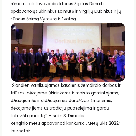
rūmams atstovavo direktorius Sigitas Dimaitis,
apdovanojęs ūkininkus Laimutę ir Virgilijų Dubinkus ir jų
sūnaus šeimą Vytautą ir Eveliną.
„Šiandien vainikuojamas kasdienis žemdirbio darbas ir
triūsas, dėkojame ūkininkams ir maisto gamintojams,
džiaugiamės ir didžiuojamės darbščiais žmonėmis,
dėkojame jiems už tradicijų puoselėjimą ir gardų
lietuvišką maistą”, – sakė S. Dimaitis
Renginio metu apdovanoti konkurso ,,Metų ūkis 2022“
laureatai: