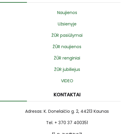
Naujienos
Užsienyje
ŽŪR pasiūlymai
ŽŪR naujienos
ŽŪR renginiai
ŽŪR jubiliejus
VIDEO
KONTAKTAI
Adresas: K. Donelaičio g. 2, 44213 Kaunas
Tel. + 370 37 400351
El. p. zur@zur.lt