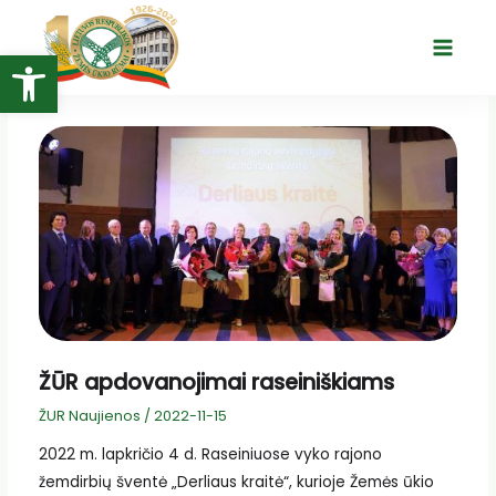
Pereiti
prie
Open toolbar
Main
turinio
Menu
ŽŪR apdovanojimai raseiniškiams
ŽUR Naujienos
/
2022-11-15
2022 m. lapkričio 4 d. Raseiniuose vyko rajono
žemdirbių šventė „Derliaus kraitė“, kurioje Žemės ūkio