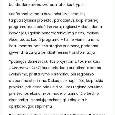
bendradarbiavimo svarbą ir ateities kryptis.
Konferencijos metu buvo pristatyti sėkmingi
tarpvalstybiniai projektai, parodantys, kaip Interreg
programa kuria pridėtinę vertę regionui – skatindama
inovacijas, ilgalaikį bendradarbiavimą ir žinių mainus.
Akcentuota, kad ši programa – tai ne vien finansinis
instrumentas, bet ir strateginė priemonė, padedanti
įgyvendinti žaliąją bei skaitmeninę transformaciją.
Ypatingas dėmesys skirtas projektams, tokiems kaip
„Climate-4-CAST“
, kurie prisideda prie klimato kaitos
švelninimo, prisitaikymo sprendimų bei regioninio
atsparumo stiprinimo. Diskusijose nagrinėta, kaip tokie
projektai prisideda prie Baltijos jūros regiono perėjimo
prie tvarios ekonomikos modelio, apimančio žiedinę
ekonomiką, išmaniųjų technologijų diegimą ir
aplinkosaugos stiprinimą.