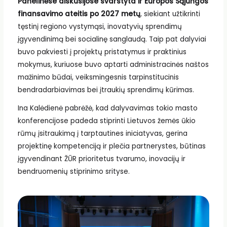
Panelinėse diskusijose svarstyta ir Europos Sąjungos
finansavimo ateitis po 2027 metų
, siekiant užtikrinti
tęstinį regiono vystymąsi, inovatyvių sprendimų
įgyvendinimą bei socialinę sanglaudą. Taip pat dalyviai
buvo pakviesti į projektų pristatymus ir praktinius
mokymus, kuriuose buvo aptarti administracinės naštos
mažinimo būdai, veiksmingesnis tarpinstitucinis
bendradarbiavimas bei įtraukių sprendimų kūrimas.
Ina Kalėdienė pabrėžė, kad dalyvavimas tokio masto
konferencijose padeda stiprinti Lietuvos žemės ūkio
rūmų įsitraukimą į tarptautines iniciatyvas, gerina
projektinę kompetenciją ir plečia partnerystes, būtinas
įgyvendinant ŽŪR prioritetus tvarumo, inovacijų ir
bendruomenių stiprinimo srityse.