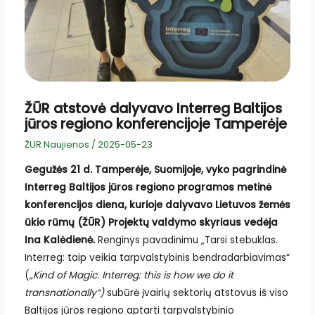
ŽŪR atstovė dalyvavo Interreg Baltijos
jūros regiono konferencijoje Tamperėje
ŽUR Naujienos
/
2025-05-23
Gegužės 21 d. Tamperėje, Suomijoje, vyko pagrindinė
Interreg Baltijos jūros regiono programos metinė
konferencijos diena, kurioje dalyvavo Lietuvos žemės
ūkio rūmų (ŽŪR) Projektų valdymo skyriaus vedėja
Ina Kalėdienė.
Renginys pavadinimu „Tarsi stebuklas.
Interreg: taip veikia tarpvalstybinis bendradarbiavimas“
(
„Kind of Magic. Interreg: this is how we do it
transnationally“)
subūrė įvairių sektorių atstovus iš viso
Baltijos jūros regiono aptarti tarpvalstybinio