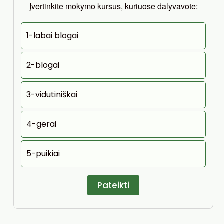
Įvertinkite mokymo kursus, kuriuose dalyvavote:
1-labai blogai
2-blogai
3-vidutiniškai
4-gerai
5-puikiai