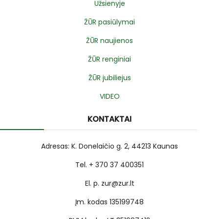
Užsienyje
ŽŪR pasiūlymai
ŽŪR naujienos
ŽŪR renginiai
ŽŪR jubiliejus
VIDEO
KONTAKTAI
Adresas: K. Donelaičio g. 2, 44213 Kaunas
Tel. + 370 37 400351
El. p. zur@zur.lt
Įm. kodas 135199748