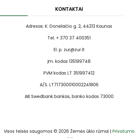
KONTAKTAI
Adresas: K. Donelaičio g. 2, 44213 Kaunas
Tel. + 370 37 400351
El. p. zur@zur.lt
Įm. kodas 135199748
PVM kodas LT 351997412
A/S. LT717300010002241806
AB Swedbank bankas, banko kodas 73000
Visos teisės saugomos © 2026 Žemės ūkio rūmai |
Privatumo