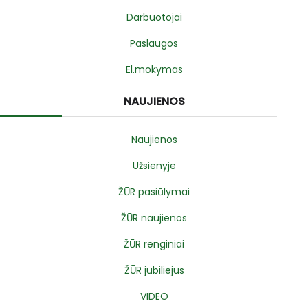
Darbuotojai
Paslaugos
El.mokymas
NAUJIENOS
Naujienos
Užsienyje
ŽŪR pasiūlymai
ŽŪR naujienos
ŽŪR renginiai
ŽŪR jubiliejus
VIDEO