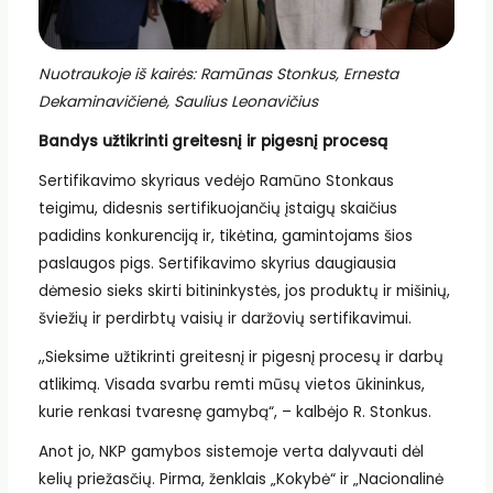
Nuotraukoje iš kairės: Ramūnas Stonkus, Ernesta
Dekaminavičienė, Saulius Leonavičius
Bandys užtikrinti greitesnį ir pigesnį procesą
Sertifikavimo skyriaus vedėjo Ramūno Stonkaus
teigimu, didesnis sertifikuojančių įstaigų skaičius
padidins konkurenciją ir, tikėtina, gamintojams šios
paslaugos pigs. Sertifikavimo skyrius daugiausia
dėmesio sieks skirti bitininkystės, jos produktų ir mišinių,
šviežių ir perdirbtų vaisių ir daržovių sertifikavimui.
,,Sieksime užtikrinti greitesnį ir pigesnį procesų ir darbų
atlikimą. Visada svarbu remti mūsų vietos ūkininkus,
kurie renkasi tvaresnę gamybą“, – kalbėjo R. Stonkus.
Anot jo, NKP gamybos sistemoje verta dalyvauti dėl
kelių priežasčių. Pirma, ženklais „Kokybė“ ir „Nacionalinė