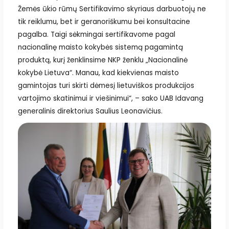
Žemės ūkio rūmų Sertifikavimo skyriaus darbuotojų ne
tik reiklumu, bet ir geranoriškumu bei konsultacine
pagalba. Taigi sėkmingai sertifikavome pagal
nacionalinę maisto kokybės sistemą pagamintą
produktą, kurį ženklinsime NKP ženklu „Nacionalinė
kokybė Lietuva“. Manau, kad kiekvienas maisto
gamintojas turi skirti dėmesį lietuviškos produkcijos
vartojimo skatinimui ir viešinimui“, – sako UAB Idavang
generalinis direktorius Saulius Leonavičius.