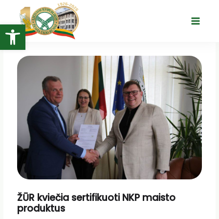
Pereiti
prie
Open toolbar
Main
turinio
Menu
ŽŪR kviečia sertifikuoti NKP maisto
produktus