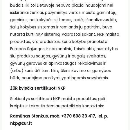
būdais. Iki tol Lietuvoje nebuvo plačiai naudojami nei
išskirtiniai ženklai, pažymintys vietos maisto gamintojų
gaminius, nei kokybės sistemos, todėl, išanalizavus kitų
šalių kokybės sistemas ir remiantis jų patirtimi, buvo
nutarta kurti NKP sistemą. Paprastai sakant, NKP maisto
produktas, yra produktas, kurio kokybė pranoksta
Europos Sąjungos ir nacionalinių teisės aktų nustatytus
šių produktų saugos, gyvūnų ir augalų sveikatos,
gyvūnų gerovės ar aplinkosaugos reikalavimus ir
(arba) kuris dėl tam tikrų ūkininkavimo ar gamybos
būdų naudojimo pasižymi ypatingomis savybėmis.
ŽŪR kviečia sertifikuoti NKP
Siekiantys sertifikuoti NKP maisto produktus, gali
kreiptis ir teirautis žemiau pateiktais kontaktais:
Ramūnas Stonkus, mob. +370 698 33 417, el. p.
nkp@zur.lt