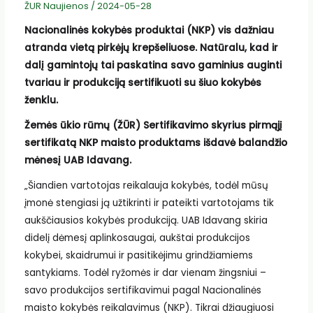
ŽUR Naujienos
/
2024-05-28
Nacionalinės kokybės produktai (NKP) vis dažniau
atranda vietą pirkėjų krepšeliuose. Natūralu, kad ir
dalį gamintojų tai paskatina savo gaminius auginti
tvariau ir produkciją sertifikuoti su šiuo kokybės
ženklu.
Žemės ūkio rūmų (ŽŪR) Sertifikavimo skyrius pirmąjį
sertifikatą NKP maisto produktams išdavė balandžio
mėnesį UAB Idavang.
„Šiandien vartotojas reikalauja kokybės, todėl mūsų
įmonė stengiasi ją užtikrinti ir pateikti vartotojams tik
aukščiausios kokybės produkciją. UAB Idavang skiria
didelį dėmesį aplinkosaugai, aukštai produkcijos
kokybei, skaidrumui ir pasitikėjimu grindžiamiems
santykiams. Todėl ryžomės ir dar vienam žingsniui –
savo produkcijos sertifikavimui pagal Nacionalinės
maisto kokybės reikalavimus (NKP). Tikrai džiaugiuosi