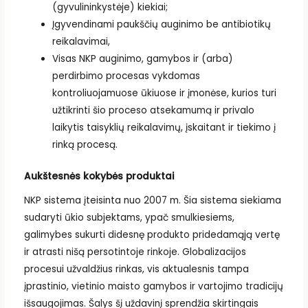
(gyvulininkystėje) kiekiai;
Įgyvendinami paukščių auginimo be antibiotikų
reikalavimai,
Visas NKP auginimo, gamybos ir (arba)
perdirbimo procesas vykdomas
kontroliuojamuose ūkiuose ir įmonėse, kurios turi
užtikrinti šio proceso atsekamumą ir privalo
laikytis taisyklių reikalavimų, įskaitant ir tiekimo į
rinką procesą.
Aukštesnės kokybės produktai
NKP sistema įteisinta nuo 2007 m. Šia sistema siekiama
sudaryti ūkio subjektams, ypač smulkiesiems,
galimybes sukurti didesnę produkto pridedamąją vertę
ir atrasti nišą persotintoje rinkoje. Globalizacijos
procesui užvaldžius rinkas, vis aktualesnis tampa
įprastinio, vietinio maisto gamybos ir vartojimo tradicijų
išsaugojimas. Šalys šį uždavinį sprendžia skirtingais