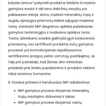
kokybė Lietuva“ pažymėti produktai išsiskiria iš masinio
gamybos srauto ir dėl savo išskirtinių savybių yra
paklausesni rinkoje. Antra, mažesni mineralinių trąšų ir
augalų apsaugos priemonių kiekiai sąlygoja mažesnę
taršą. Gaminant NKP diegiamos aplinkai palankesnės
gamybos technologijos ir mažinama aplinkos tarša.
Trečia, ūkininkams suteikia galimybė įgyti konkurencinį
pranašumą, nes sertifikuoti produktai, kurių gamybos
procesas yra kontroliuojamas nepriklausomos
sertifikavimo įstaigos, pelno vartotojų pasitikėjimą. Jis
taip pat pastebėjo, kad Žemės ūkio ministerija
prisideda prie ženklo populiarinimo ir produkto tiekimo
rinkai sistemos formavimo.
R. Stonkus primena ir bendruosius NKP reikalavimus:
NKP gamybos procese ribojamas mineralinių
trąšų naudojimo dažnumas ir laikas;
NKP gamybos procese ribojamas vaistų