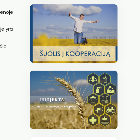
vienoje
je yra
čia