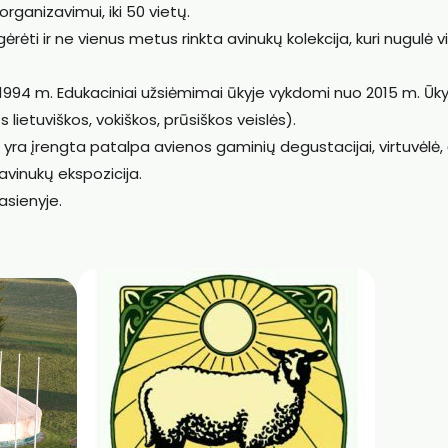
anizavimui, iki 50 vietų.
gėrėti ir ne vienus metus rinkta avinukų kolekcija, kuri nugulė 
tas 1994 m. Edukaciniai užsiėmimai ūkyje vykdomi nuo 2015 m. Ūky
 lietuviškos, vokiškos, prūsiškos veislės).
se yra įrengta patalpa avienos gaminių degustacijai, virtuvėlė, 
 avinukų ekspozicija.
asienyje.