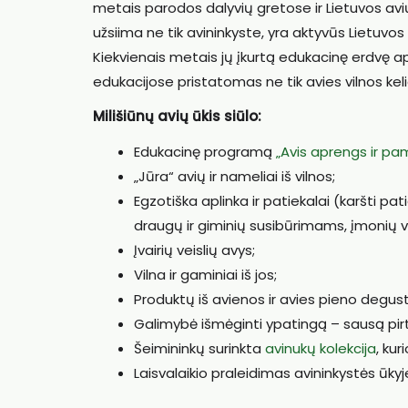
metais parodos dalyvių gretose ir Lietuvos avių a
užsiima ne tik avininkyste, yra aktyvūs Lietuvos 
Kiekvienais metais jų įkurtą edukacinę erdvę apl
edukacijose pristatomas ne tik avies vilnos kelia
Milišiūnų avių ūkis siūlo:
Edukacinę programą
„Avis aprengs ir pa
„Jūra“ avių ir nameliai iš vilnos;
Egzotiška aplinka ir patiekalai (karšti p
draugų ir giminių susibūrimams, įmonių 
Įvairių veislių avys;
Vilna ir gaminiai iš jos;
Produktų iš avienos ir avies pieno degust
Galimybė išmėginti ypatingą – sausą pirtį
Šeimininkų surinkta
avinukų kolekcija
, ku
Laisvalaikio praleidimas avininkystės ūkyj