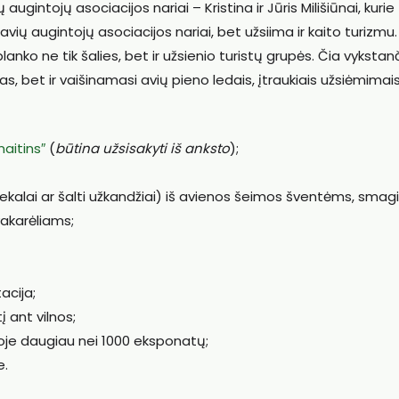
ugintojų asociacijos nariai – Kristina ir Jūris Milišiūnai, kurie
avių augintojų asociacijos nariai, bet užsiima ir kaito turizmu.
anko ne tik šalies, bet ir užsienio turistų grupės. Čia vykstan
s, bet ir vaišinamasi avių pieno ledais, įtraukiais užsiėmimais 
maitins″
(
būtina užsisakyti iš anksto
);
atiekalai ar šalti užkandžiai) iš avienos šeimos šventėms, sma
vakarėliams;
acija;
 ant vilnos;
rioje daugiau nei 1000 eksponatų;
e.