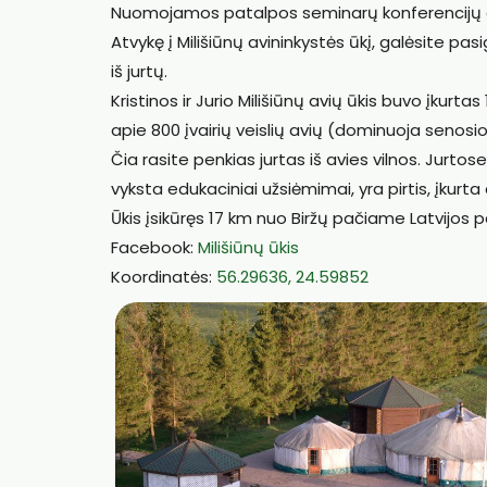
Nuomojamos patalpos seminarų konferencijų org
Atvykę į Milišiūnų avininkystės ūkį, galėsite pasi
iš jurtų.
Kristinos ir Jurio Milišiūnų avių ūkis buvo įkur
apie 800 įvairių veislių avių (dominuoja senosios
Čia rasite penkias jurtas iš avies vilnos. Jurto
vyksta edukaciniai užsiėmimai, yra pirtis, įkurta
Ūkis įsikūręs 17 km nuo Biržų pačiame Latvijos p
Facebook:
Milišiūnų ūkis
Koordinatės:
56.29636, 24.59852