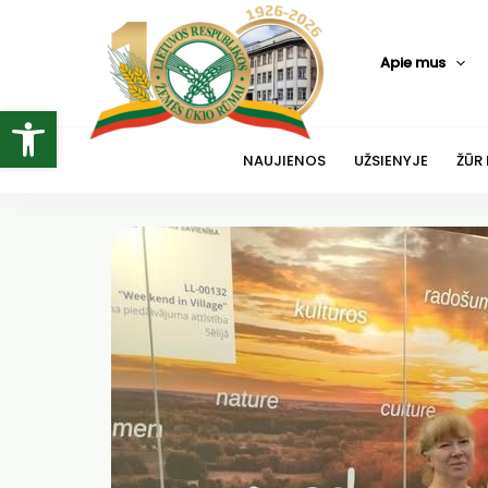
Pereiti
prie
Apie mus
turinio
Open toolbar
NAUJIENOS
UŽSIENYJE
ŽŪR