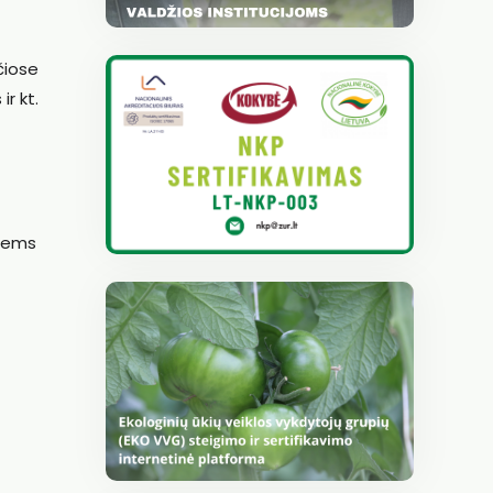
čiose
ir kt.
giems