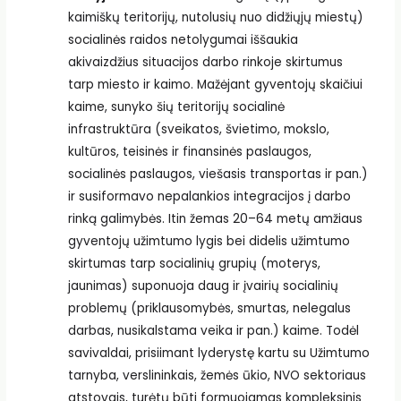
kaimiškų teritorijų, nutolusių nuo didžiųjų miestų)
socialinės raidos netolygumai iššaukia
akivaizdžius situacijos darbo rinkoje skirtumus
tarp miesto ir kaimo. Mažėjant gyventojų skaičiui
kaime, sunyko šių teritorijų socialinė
infrastruktūra (sveikatos, švietimo, mokslo,
kultūros, teisinės ir finansinės paslaugos,
socialinės paslaugos, viešasis transportas ir pan.)
ir susiformavo nepalankios integracijos į darbo
rinką galimybės. Itin žemas 20–64 metų amžiaus
gyventojų užimtumo lygis bei didelis užimtumo
skirtumas tarp socialinių grupių (moterys,
jaunimas) suponuoja daug ir įvairių socialinių
problemų (priklausomybės, smurtas, nelegalus
darbas, nusikalstama veika ir pan.) kaime. Todėl
savivaldai, prisiimant lyderystę kartu su Užimtumo
tarnyba, verslininkais, žemės ūkio, NVO sektoriaus
atstovais, turėtų būti formuojamas kompleksinis