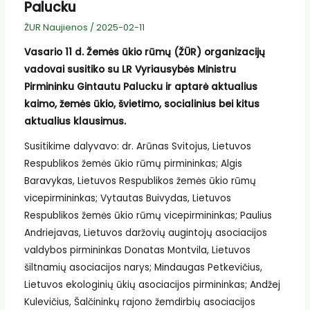
Palucku
ŽUR Naujienos
/
2025-02-11
Vasario 11 d. Žemės ūkio rūmų (ŽŪR) organizacijų
vadovai susitiko su LR Vyriausybės Ministru
Pirmininku Gintautu Palucku ir aptarė aktualius
kaimo, žemės ūkio, švietimo, socialinius bei kitus
aktualius klausimus.
Susitikime dalyvavo: dr. Arūnas Svitojus, Lietuvos
Respublikos žemės ūkio rūmų pirmininkas; Algis
Baravykas, Lietuvos Respublikos žemės ūkio rūmų
vicepirmininkas; Vytautas Buivydas, Lietuvos
Respublikos žemės ūkio rūmų vicepirmininkas; Paulius
Andriejavas, Lietuvos daržovių augintojų asociacijos
valdybos pirmininkas Donatas Montvila, Lietuvos
šiltnamių asociacijos narys; Mindaugas Petkevičius,
Lietuvos ekologinių ūkių asociacijos pirmininkas; Andžej
Kulevičius, Šalčininkų rajono žemdirbių asociacijos