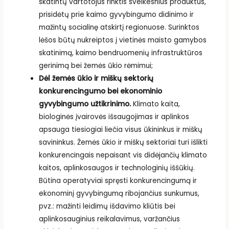
skatintų vartotojus rinktis sveikesnius produktus,
prisidėtų prie kaimo gyvybingumo didinimo ir
mažintų socialinę atskirtį regionuose. Surinktos
lėšos būtų nukreiptos į vietinės maisto gamybos
skatinimą, kaimo bendruomenių infrastruktūros
gerinimą bei žemės ūkio rėmimui;
Dėl žemės ūkio ir miškų sektorių
konkurencingumo bei ekonominio
gyvybingumo užtikrinimo.
Klimato kaita,
biologinės įvairovės išsaugojimas ir aplinkos
apsauga tiesiogiai liečia visus ūkininkus ir miškų
savininkus. Žemės ūkio ir miškų sektoriai turi išlikti
konkurencingais nepaisant vis didėjančių klimato
kaitos, aplinkosaugos ir technologinių iššūkių.
Būtina operatyviai spręsti konkurencingumą ir
ekonominį gyvybingumą ribojančius sunkumus,
pvz.: mažinti leidimų išdavimo kliūtis bei
aplinkosauginius reikalavimus, varžančius