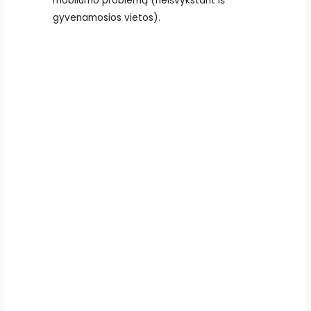
mobilumo problemą (neišvykstant iš
gyvenamosios vietos).