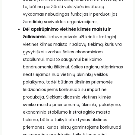
to, būtina peržiūrėti valstybės institucijų
vykdomas nebūdingas funkcijas ir perduoti jas
žemdirbių savivaldos organizacijoms;
Dėl apsirūpinimo vietinės kilmės maistu ir
žaliavomis.
Lietuva privalo užtikrinti strateginį
vietinės kilmės maisto ir žaliavų tiekimą, kuris yra
gyvybiškai svarbus šalies ekonominiam
stabilumui, maisto saugumui bei kaimo
bendruomenių išlikimui. Šalies regionų stiprinimas
neatsiejamas nuo vietinių ūkininkų veiklos
palaikymo, todėl būtinos tikslinės priemonės,
leidžiančios jiems konkuruoti su importine
produkcija. Siekiant didesnio vietinės kilmės
sveiko maisto prieinamumo, ūkininkų palaikymo,
ekonominio stabilumo ir strateginio maisto
tiekimo, būtina taikyti efektyvias tikslines
priemones, kurios leistų gamintojams konkuruoti
su importine produkcija: taikyti lengvatinį