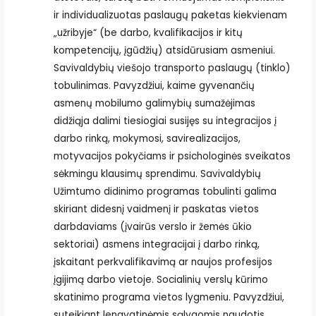
ir individualizuotas paslaugų paketas kiekvienam
„užribyje“ (be darbo, kvalifikacijos ir kitų
kompetencijų, įgūdžių) atsidūrusiam asmeniui.
Savivaldybių viešojo transporto paslaugų (tinklo)
tobulinimas. Pavyzdžiui, kaime gyvenančių
asmenų mobilumo galimybių sumažėjimas
didžiąja dalimi tiesiogiai susijęs su integracijos į
darbo rinką, mokymosi, savirealizacijos,
motyvacijos pokyčiams ir psichologinės sveikatos
sėkmingu klausimų sprendimu. Savivaldybių
Užimtumo didinimo programas tobulinti galima
skiriant didesnį vaidmenį ir paskatas vietos
darbdaviams (įvairūs verslo ir žemės ūkio
sektoriai) asmens integracijai į darbo rinką,
įskaitant perkvalifikavimą ar naujos profesijos
įgijimą darbo vietoje. Socialinių verslų kūrimo
skatinimo programa vietos lygmeniu. Pavyzdžiui,
suteikiant lengvatinėmis sąlygomis naudotis