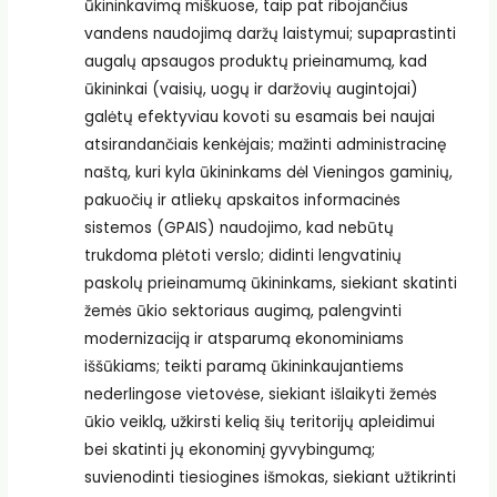
ūkininkavimą miškuose, taip pat ribojančius
vandens naudojimą daržų laistymui; supaprastinti
augalų apsaugos produktų prieinamumą, kad
ūkininkai (vaisių, uogų ir daržovių augintojai)
galėtų efektyviau kovoti su esamais bei naujai
atsirandančiais kenkėjais; mažinti administracinę
naštą, kuri kyla ūkininkams dėl Vieningos gaminių,
pakuočių ir atliekų apskaitos informacinės
sistemos (GPAIS) naudojimo, kad nebūtų
trukdoma plėtoti verslo; didinti lengvatinių
paskolų prieinamumą ūkininkams, siekiant skatinti
žemės ūkio sektoriaus augimą, palengvinti
modernizaciją ir atsparumą ekonominiams
iššūkiams; teikti paramą ūkininkaujantiems
nederlingose vietovėse, siekiant išlaikyti žemės
ūkio veiklą, užkirsti kelią šių teritorijų apleidimui
bei skatinti jų ekonominį gyvybingumą;
suvienodinti tiesiogines išmokas, siekiant užtikrinti