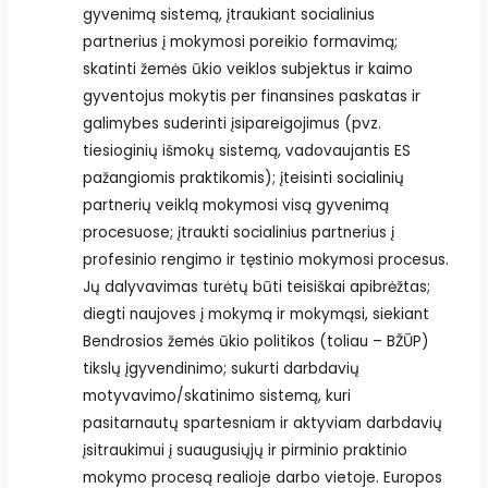
gyvenimą sistemą, įtraukiant socialinius
partnerius į mokymosi poreikio formavimą;
skatinti žemės ūkio veiklos subjektus ir kaimo
gyventojus mokytis per finansines paskatas ir
galimybes suderinti įsipareigojimus (pvz.
tiesioginių išmokų sistemą, vadovaujantis ES
pažangiomis praktikomis); įteisinti socialinių
partnerių veiklą mokymosi visą gyvenimą
procesuose; įtraukti socialinius partnerius į
profesinio rengimo ir tęstinio mokymosi procesus.
Jų dalyvavimas turėtų būti teisiškai apibrėžtas;
diegti naujoves į mokymą ir mokymąsi, siekiant
Bendrosios žemės ūkio politikos (toliau – BŽŪP)
tikslų įgyvendinimo; sukurti darbdavių
motyvavimo/skatinimo sistemą, kuri
pasitarnautų spartesniam ir aktyviam darbdavių
įsitraukimui į suaugusiųjų ir pirminio praktinio
mokymo procesą realioje darbo vietoje. Europos