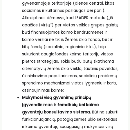
gyvenamojoje teritorijoje (dienos centrai, kitos
socialinės ir kultūrinės paslaugos bei pan.).
Atkreiptinas dėmesys, kad LEADER metodu („iš
apačios į viršų“) per Vietos veiklos grupes galėtų
būti finansuojamos kaimo bendruomenės ir
kaimo verslai ne tik iš Žemės ūkio fondo, bet ir
kitų fondų (socialinio, regioninio ir kt.), taip
sukuriant daugiafondes kaimo teritorijų vietos
plėtros strategijas. Tokiu būdu būtų skatinama
alternatyvių žemės ūkio veikla, tautinis paveldas,
ūkininkavimo populiarinimas, socialinių problemų
sprendimo mechanizmai vietos lygmeniu ir kartų
atsinaujinimas kaime;
Mokymosi visą gyvenimą principų
įgyvendinimas ir žemdirbių bei kaimo
gyventojų konsultavimo sistema.
Būtina sukurti
funkcionuojančią, patogią žemės ūkio sektoriaus
ir kaimo gyventojų suaugusiųjų mokymosi visą