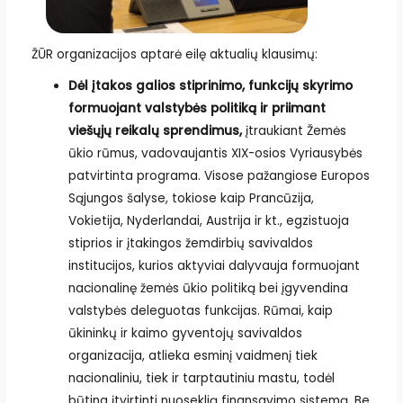
ŽŪR organizacijos aptarė eilę aktualių klausimų:
Dėl įtakos galios stiprinimo, funkcijų skyrimo
formuojant valstybės politiką ir priimant
viešųjų reikalų sprendimus,
įtraukiant Žemės
ūkio rūmus, vadovaujantis XIX-osios Vyriausybės
patvirtinta programa. Visose pažangiose Europos
Sąjungos šalyse, tokiose kaip Prancūzija,
Vokietija, Nyderlandai, Austrija ir kt., egzistuoja
stiprios ir įtakingos žemdirbių savivaldos
institucijos, kurios aktyviai dalyvauja formuojant
nacionalinę žemės ūkio politiką bei įgyvendina
valstybės deleguotas funkcijas. Rūmai, kaip
ūkininkų ir kaimo gyventojų savivaldos
organizacija, atlieka esminį vaidmenį tiek
nacionaliniu, tiek ir tarptautiniu mastu, todėl
būtina įtvirtinti nuoseklią finansavimo sistemą. Be