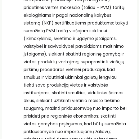
pridėtinės vertės mokesčio (toliau – PVM) tarifą
ekologiniams ir pagal nacionalinę kokybės
sistemą (NKP) sertifikuotiems produktams; taikyti
sumažintą PVM tarifą viešajam sektoriui
(ikimokyklinio, švietimo ir ugdymo įstaigoms,
valstybei ir savivaldybei pavaldžioms maitinimo
įstaigoms), siekiant skatinti regioninę gamybą ir
vietos produktų vartojimą; supaprastinti viešųjų
pirkimų procedūras vietinei produkcijai, kad
smulkūs ir vidutiniai ūkininkai galėtų lengviau
tiekti savo produkciją vietos ir valstybės
institucijoms; skatinti smulkius, vidutinius šeimos
ūkius, siekiant užtikrinti vietinio maisto tiekimo
saugumą, mažinti priklausomybę nuo importo bei
prisidėti prie regioninės ekonomikos; skatinti
vietos gamybos pajėgumus, kad būtų sumažinta
priklausomybė nuo importuojamų žaliavų;