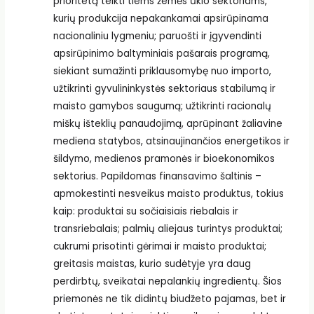
prioritetą teikti tiems žemės ūkio sektoriams,
kurių produkcija nepakankamai apsirūpinama
nacionaliniu lygmeniu; paruošti ir įgyvendinti
apsirūpinimo baltyminiais pašarais programą,
siekiant sumažinti priklausomybę nuo importo,
užtikrinti gyvulininkystės sektoriaus stabilumą ir
maisto gamybos saugumą; užtikrinti racionalų
miškų išteklių panaudojimą, aprūpinant žaliavine
mediena statybos, atsinaujinančios energetikos ir
šildymo, medienos pramonės ir bioekonomikos
sektorius. Papildomas finansavimo šaltinis –
apmokestinti nesveikus maisto produktus, tokius
kaip: produktai su sočiaisiais riebalais ir
transriebalais; palmių aliejaus turintys produktai;
cukrumi prisotinti gėrimai ir maisto produktai;
greitasis maistas, kurio sudėtyje yra daug
perdirbtų, sveikatai nepalankių ingredientų. Šios
priemonės ne tik didintų biudžeto pajamas, bet ir