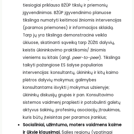
tiesiogiai priklauso BŽŪP tikslų ir priemonių
įgyvendinimas. BŽŪP įgyvendinimo planuose
tikslinga numatyti keitimosi žiniomis intervencijas
(paramos priemones) ir informacijos sklaidą.
Tarp jų yra tikslinga demonstracinė veikla
ūkiuose, skatinanti sąveiką tarp ŽŪŽIS dalyvių,
keistis ūkininkavimo praktikomis/ žiniomis
vieniems su kitais (angl.
peer-to-peer
). Tikslinga
taikyti pažangiose ES šalyse populiarias
intervencijas: konsultantų, ūkininkų ir kitų kaimo
plėtros dalyvių mokymus; galimybes
konsultantams išvykti į mokymus užsienyje;
ūkininkų diskusijų grupės ir pan. Konsultavimo
sistemos vaidmenį praplėsti ir patobulinti galėtų
aktyvus šakinių, profesinių asociacijų įtraukimas,
kuris būtų įteisintas per paramos įrankius;
Socialiniai, užimtumo, moters vaidmens kaime
ir ūkyje klausimai.
Šalies regionų (ypatingai