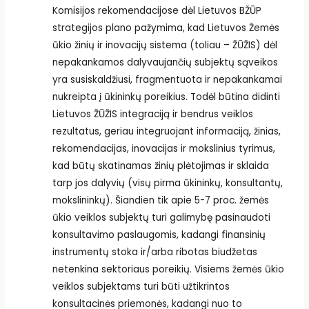
Komisijos rekomendacijose dėl Lietuvos BŽŪP
strategijos plano pažymima, kad Lietuvos Žemės
ūkio žinių ir inovacijų sistema (toliau – ŽŪŽIS) dėl
nepakankamos dalyvaujančių subjektų sąveikos
yra susiskaldžiusi, fragmentuota ir nepakankamai
nukreipta į ūkininkų poreikius. Todėl būtina didinti
Lietuvos ŽŪŽIS integraciją ir bendrus veiklos
rezultatus, geriau integruojant informaciją, žinias,
rekomendacijas, inovacijas ir mokslinius tyrimus,
kad būtų skatinamas žinių plėtojimas ir sklaida
tarp jos dalyvių (visų pirma ūkininkų, konsultantų,
mokslininkų). Šiandien tik apie 5-7 proc. žemės
ūkio veiklos subjektų turi galimybę pasinaudoti
konsultavimo paslaugomis, kadangi finansinių
instrumentų stoka ir/arba ribotas biudžetas
netenkina sektoriaus poreikių. Visiems žemės ūkio
veiklos subjektams turi būti užtikrintos
konsultacinės priemonės, kadangi nuo to