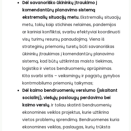
Dėl savanoriško ūkininkų įtraukimo į
komendantūrų planavimo sistemą
ekstremalių situacijų metu.
Ekstremalių situacijų
metu, tokių kaip stichinės nelaimės, pandemijos
ar kariniai konfliktai, svarbu efektyviai koordinuoti
visų turimų resursų panaudojimą. Viena iš
strateginių priemonių turėtų būti savanoriškas
ūkininkų įtraukimas į komendantūrų planavimo
sistemą, kad būtų užtikrintas maisto tiekimas,
logistika ir vietos bendruomenių aprūpinimas.
Kita svarbi sritis – veiksmingų ir pagrįstų gynybos
kontrmobilumo priemonių taikymas;
Dėl kaimo bendruomenių verslumo (įskaitant
socialinį), viešųjų paslaugų perdavimo bei
kaimo verslų.
Ir toliau skatinti bendruomenių
ekonominės veiklos projektus, kurie užtikrina
vietos problemų sprendimą. Bendruomenės kuria
ekonomines veiklas, paslaugas, kurių trūksta