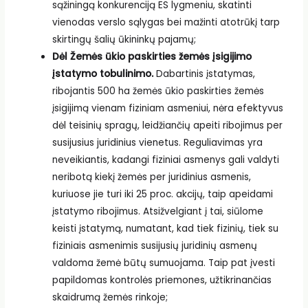
sąžiningą konkurenciją ES lygmeniu, skatinti
vienodas verslo sąlygas bei mažinti atotrūkį tarp
skirtingų šalių ūkininkų pajamų;
Dėl Žemės ūkio paskirties žemės įsigijimo
įstatymo tobulinimo.
Dabartinis įstatymas,
ribojantis 500 ha žemės ūkio paskirties žemės
įsigijimą vienam fiziniam asmeniui, nėra efektyvus
dėl teisinių spragų, leidžiančių apeiti ribojimus per
susijusius juridinius vienetus. Reguliavimas yra
neveikiantis, kadangi fiziniai asmenys gali valdyti
neribotą kiekį žemės per juridinius asmenis,
kuriuose jie turi iki 25 proc. akcijų, taip apeidami
įstatymo ribojimus. Atsižvelgiant į tai, siūlome
keisti įstatymą, numatant, kad tiek fizinių, tiek su
fiziniais asmenimis susijusių juridinių asmenų
valdoma žemė būtų sumuojama. Taip pat įvesti
papildomas kontrolės priemones, užtikrinančias
skaidrumą žemės rinkoje;