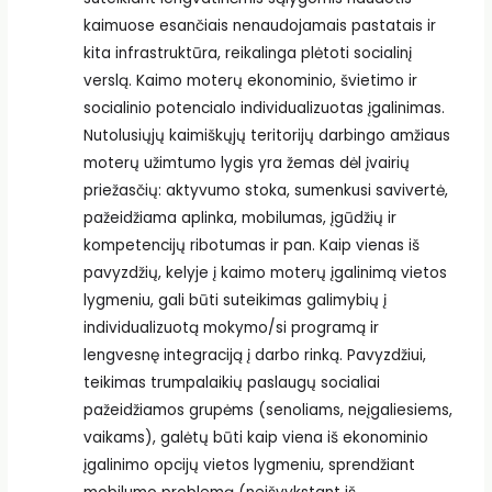
kaimuose esančiais nenaudojamais pastatais ir
kita infrastruktūra, reikalinga plėtoti socialinį
verslą. Kaimo moterų ekonominio, švietimo ir
socialinio potencialo individualizuotas įgalinimas.
Nutolusiųjų kaimiškųjų teritorijų darbingo amžiaus
moterų užimtumo lygis yra žemas dėl įvairių
priežasčių: aktyvumo stoka, sumenkusi savivertė,
pažeidžiama aplinka, mobilumas, įgūdžių ir
kompetencijų ribotumas ir pan. Kaip vienas iš
pavyzdžių, kelyje į kaimo moterų įgalinimą vietos
lygmeniu, gali būti suteikimas galimybių į
individualizuotą mokymo/si programą ir
lengvesnę integraciją į darbo rinką. Pavyzdžiui,
teikimas trumpalaikių paslaugų socialiai
pažeidžiamos grupėms (senoliams, neįgaliesiems,
vaikams), galėtų būti kaip viena iš ekonominio
įgalinimo opcijų vietos lygmeniu, sprendžiant