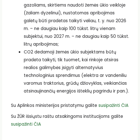
gazoliams, skirtiems naudoti žemės ūkio veikloje
(žaliam dyzelinui), nustatomas apribojimas
galėtų būti pradėtas taikyti vėliau, t. y. nuo 2026
m. – ne daugiau kaip 100 tūkst. litrų vienam
subjektui, nuo 2027 m. – ne daugiau kaip 50 tūkst.
litrų apribojimas;
CO2 dedamoji žemės ūkio subjektams būtų
pradėta taikyti, tik tuomet, kai rinkoje atsiras
realios galimybės įsigyti alternatyvius
technologinius sprendimus (elektra ar vandeniliu
varomus traktorius, grūdų džiovyklas, veikiančias
atsinaujinančių energijos išteklių pagrindu ir pan.).
Su Aplinkos ministerijos pristatymu galite
susipažinti ČIA
Su ŽŪR išsiųstu raštu atsakingoms institucijoms galite
susipažinti ČIA