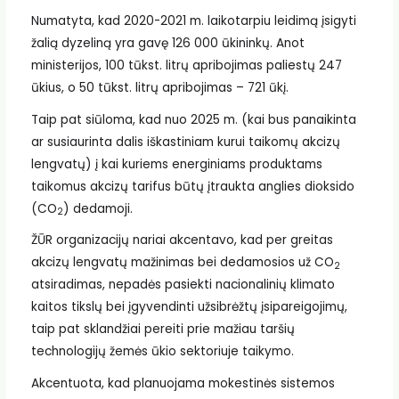
Numatyta, kad 2020-2021 m. laikotarpiu leidimą įsigyti
žalią dyzeliną yra gavę 126 000 ūkininkų. Anot
ministerijos, 100 tūkst. litrų apribojimas paliestų 247
ūkius, o 50 tūkst. litrų apribojimas – 721 ūkį.
Taip pat siūloma, kad nuo 2025 m. (kai bus panaikinta
ar susiaurinta dalis iškastiniam kurui taikomų akcizų
lengvatų) į kai kuriems energiniams produktams
taikomus akcizų tarifus būtų įtraukta anglies dioksido
(CO
) dedamoji.
2
ŽŪR organizacijų nariai akcentavo, kad per greitas
akcizų lengvatų mažinimas bei dedamosios už CO
2
atsiradimas, nepadės pasiekti nacionalinių klimato
kaitos tikslų bei įgyvendinti užsibrėžtų įsipareigojimų,
taip pat sklandžiai pereiti prie mažiau taršių
technologijų žemės ūkio sektoriuje taikymo.
Akcentuota, kad planuojama mokestinės sistemos