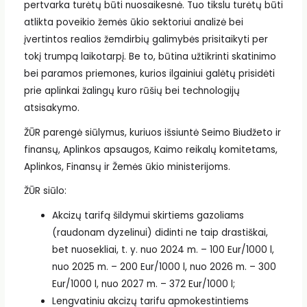
pertvarka turėtų būti nuosaikesnė. Tuo tikslu turėtų būti
atlikta poveikio žemės ūkio sektoriui analizė bei
įvertintos realios žemdirbių galimybės prisitaikyti per
tokį trumpą laikotarpį. Be to, būtina užtikrinti skatinimo
bei paramos priemones, kurios ilgainiui galėtų prisidėti
prie aplinkai žalingų kuro rūšių bei technologijų
atsisakymo.
ŽŪR parengė siūlymus, kuriuos išsiuntė Seimo Biudžeto ir
finansų, Aplinkos apsaugos, Kaimo reikalų komitetams,
Aplinkos, Finansų ir Žemės ūkio ministerijoms.
ŽŪR siūlo:
Akcizų tarifą šildymui skirtiems gazoliams
(raudonam dyzelinui) didinti ne taip drastiškai,
bet nuosekliai, t. y. nuo 2024 m. – 100 Eur/1000 l,
nuo 2025 m. – 200 Eur/1000 l, nuo 2026 m. – 300
Eur/1000 l, nuo 2027 m. – 372 Eur/1000 l;
Lengvatiniu akcizų tarifu apmokestintiems