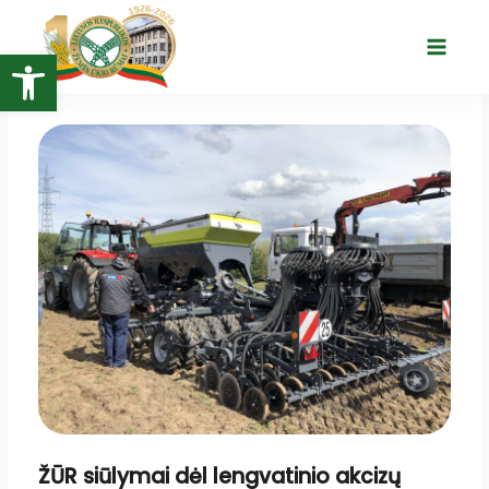
Pereiti
prie
Open toolbar
Main
turinio
Menu
ŽŪR siūlymai dėl lengvatinio akcizų