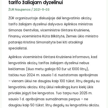
tarifo žaliajam dyzelinui
ŽUR Naujienos
/
2021-11-03
ŽŪR organizuotoje diskusijoje dėl lengvatinio akcizų
tarifo žaliajam dyzelinui dalyvavo Aplinkos ministras
Simonas Gentvilas, viceministrė Gintarė Krušnienė,
Finansų viceministrė Rūta Bilkštytė, Žemės ūkio ministro
patarėja Kristina Simonaitytė bei kiti atsakingi
specialistai.
Aplinkos viceministrė Gintarė Krušnienė informavo, kad
lengvatinis akcizų tarifas žaliajam dyzelinui nebus
keičiamas (šiuo metu galioja 60 Eur už 1000 litrų),
tačiau nuo 2024 m. sausio 1 d. nustatomas apribojimas
– vienam ūkiui ne daugiau kaip 100 tūkst. litrų degalų su
lengvatiniu akcizu. Kitą ūkiui reikalingą kuro kiekį ūkis
privalės įsigyti be lengvatos. Tuo tarpu nuo 2025 m.
sausio 1 d. apribojimas sumažinamas perpus – ne
daugiau kaip 50 tūkst. litrų degalų su lengvatiniu akcizu.