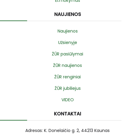
El.mokymas
NAUJIENOS
Naujienos
Užsienyje
ŽŪR pasiūlymai
ŽŪR naujienos
ŽŪR renginiai
ŽŪR jubiliejus
VIDEO
KONTAKTAI
Adresas: K. Donelaičio g. 2, 44213 Kaunas