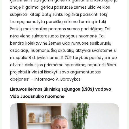
geresnėmis sąlygomis galės tik galbūt iš anksto apie ją
žinoję ir galimai geriau pasiruošę žemės ūkio veiklos
subjektai. Kitaip būtų sunku logiškai paaiškinti tokį
trumpą numatytą paraiškų rinkimo terminą ir tokį
ženklų maksimalios paramos sumos padidėjimą. Tai
nėra vieno suinteresuoto žmogaus nuomonė. Tai
bendra kolektyvinė Žemės ūkio rūmuose susibūrusių
asociacijų nuomonė. Šią aktualiją aktyviai svarstėme š.
m. spalio 8 d. įvykusiame LR ŽŪR tarybos posėdyje ir po
atviros diskusijos priėmėme sprendimą, nepritarti šiam
projektui ir viešai išsakyti savo argumentuotas
abejones” – informavo A. Baravykas.
Lietuvos šeimos ūkininkų sąjungos (LŠŪS) vadovo
Vido Juodsnukio nuomonė