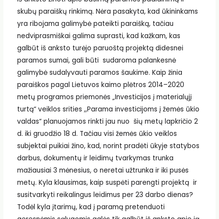
skubų paraiškų rinkimą. Nėra pasakyta, kad ūkininkams
yra ribojama galimybė pateikti paraišką, tačiau
nedviprasmiškai galima suprasti, kad kažkam, kas
galbūt iš anksto turėjo paruoštą projektą didesnei
paramos sumai, gali būti sudaroma palankesnė
galimybė sudalyvauti paramos šaukime. Kaip žinia
paraiškos pagal Lietuvos kaimo plėtros 2014–2020
metų programos priemonės „Investicijos į materialųjį
turtą“ veiklos srities ,,Parama investicijoms į žemės ūkio
valdas“ planuojamos rinkti jau nuo šių metų lapkričio 2
d. iki gruodžio 18 d. Tačiau visi žemės ūkio veiklos
subjektai puikiai žino, kad, norint pradėti ūkyje statybos
darbus, dokumentų ir leidimų tvarkymas trunka
mažiausiai 3 mėnesius, o neretai užtrunka ir iki pusės
metų. Kyla klausimas, kaip suspėti parengti projektą ir
susitvarkyti reikalingus leidimus per 23 darbo dienas?
Todėl kyla įtarimų, kad į paramą pretenduoti