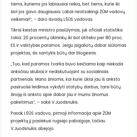
tiems, kuriems jos labiausiai reikia, bet tiems, kurie iki
šiol jos gavo daugiausia. Labai neatsakingi ŽŪM vadovų
veiksmai!“, – daro išvadą LŠŪS vadovas.
Tikrai keistas ministro pasiūlymas, juk oficiali statistika
tokia: 20 procentų ūkininkų iki šiol atiteko per 80 proc.
ES ir valstybės paramos. Jeigu įsigaliotų dabar siūlomas
projektas, šis santykis būtų dar blogesnis.
„Tuo, kad paramos tvarka buvo keičiama kaip niekada
anksčiau skubiai ir nediskutuojant su socialiniais
partneriais. Mano žiniomis, kai kurie ūkiai jau iš anksto
pasiruošė leidimus vykdyti statybų darbus, tarsi būtų
žinoję iš anksto apie dabar jau ir mums žinomus
pakeitimus“, – sakė V.Juodsnukis.
Pasak LŠŪS vadovo, pirmoji informacija apie ŽŪM
projektą jį pasiekusi rugsėjo pabaigoje, tačiau
V.Juodsnukis abejojo.