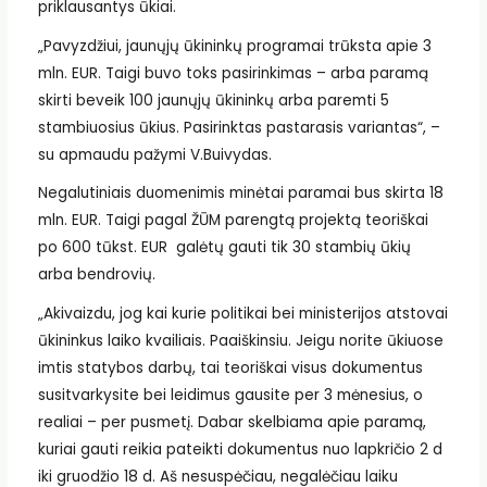
priklausantys ūkiai.
„Pavyzdžiui, jaunųjų ūkininkų programai trūksta apie 3
mln. EUR. Taigi buvo toks pasirinkimas – arba paramą
skirti beveik 100 jaunųjų ūkininkų arba paremti 5
stambiuosius ūkius. Pasirinktas pastarasis variantas“, –
su apmaudu pažymi V.Buivydas.
Negalutiniais duomenimis minėtai paramai bus skirta 18
mln. EUR. Taigi pagal ŽŪM parengtą projektą teoriškai
po 600 tūkst. EUR galėtų gauti tik 30 stambių ūkių
arba bendrovių.
„Akivaizdu, jog kai kurie politikai bei ministerijos atstovai
ūkininkus laiko kvailiais. Paaiškinsiu. Jeigu norite ūkiuose
imtis statybos darbų, tai teoriškai visus dokumentus
susitvarkysite bei leidimus gausite per 3 mėnesius, o
realiai – per pusmetį. Dabar skelbiama apie paramą,
kuriai gauti reikia pateikti dokumentus nuo lapkričio 2 d
iki gruodžio 18 d. Aš nesuspėčiau, negalėčiau laiku