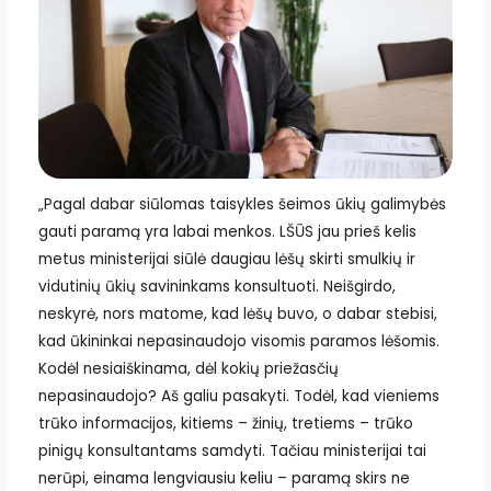
„Pagal dabar siūlomas taisykles šeimos ūkių galimybės
gauti paramą yra labai menkos. LŠŪS jau prieš kelis
metus ministerijai siūlė daugiau lėšų skirti smulkių ir
vidutinių ūkių savininkams konsultuoti. Neišgirdo,
neskyrė, nors matome, kad lėšų buvo, o dabar stebisi,
kad ūkininkai nepasinaudojo visomis paramos lėšomis.
Kodėl nesiaiškinama, dėl kokių priežasčių
nepasinaudojo? Aš galiu pasakyti. Todėl, kad vieniems
trūko informacijos, kitiems – žinių, tretiems – trūko
pinigų konsultantams samdyti. Tačiau ministerijai tai
nerūpi, einama lengviausiu keliu – paramą skirs ne