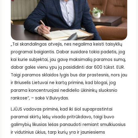
„Tai skandalingas atvejis, nes negalima keisti taisyklių
programai baigiantis. Dabar susidarė tokia padėtis, jog
kai kurie subjektai, jau gavę maksimalią paramos sumą,
dabar galės vienu ypu ją pasididinti dar 600 tūkst. EUR.
Taigi paramos sklaidos lygis bus dar prastesnis, nors jau
ir Briuselis Lietuvai ne kartą priminė, kad blogai, jog
parama koncentruojasi nedidelio ūkininkų sluoksnio
rankose“, – sakė V.Buivydas.
LJŪJS vadovas priminė, kad iki šiol supaprastintai
paramai skirtų lėšų visada pritrūkdavo, taigi buvo
galimybių likusias lėšas panaudoti remiant smulkiuosius
ir vidutinius ūkius, tarp kurių yra ir jauniesiems