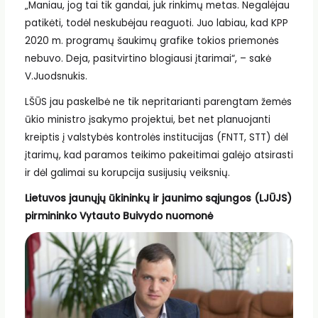
„Maniau, jog tai tik gandai, juk rinkimų metas. Negalėjau
patikėti, todėl neskubėjau reaguoti. Juo labiau, kad KPP
2020 m. programų šaukimų grafike tokios priemonės
nebuvo. Deja, pasitvirtino blogiausi įtarimai“, – sakė
V.Juodsnukis.
LŠŪS jau paskelbė ne tik nepritarianti parengtam žemės
ūkio ministro įsakymo projektui, bet net planuojanti
kreiptis į valstybės kontrolės institucijas (FNTT, STT) dėl
įtarimų, kad paramos teikimo pakeitimai galėjo atsirasti
ir dėl galimai su korupcija susijusių veiksnių.
Lietuvos jaunųjų ūkininkų ir jaunimo sąjungos (LJŪJS)
pirmininko Vytauto Buivydo nuomonė