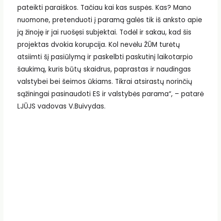
pateikti paraiškos. Tačiau kai kas suspės. Kas? Mano
nuomone, pretenduoti į paramą galės tik iš anksto apie
ją žinoję ir jai ruošęsi subjektai. Todėl ir sakau, kad šis
projektas dvokia korupcija. Kol nevėlu ŽŪM turėtų
atsiimti šį pasiūlymą ir paskelbti paskutinį laikotarpio
šaukimą, kuris būtų skaidrus, paprastas ir naudingas
valstybei bei šeimos ūkiams. Tikrai atsirastų norinčių
sąžiningai pasinaudoti ES ir valstybės parama“, – patarė
LJŪJS vadovas V.Buivydas.