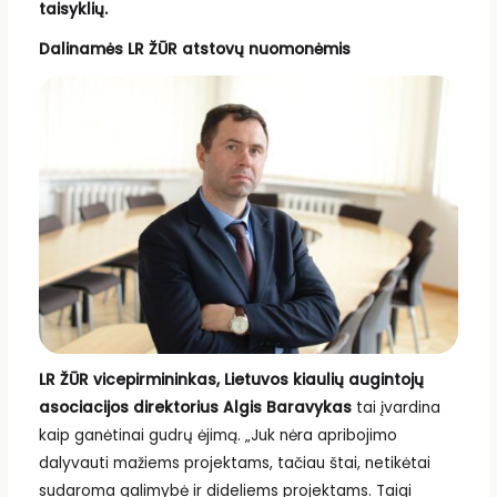
taisyklių.
Dalinamės LR ŽŪR atstovų nuomonėmis
LR ŽŪR vicepirmininkas, Lietuvos kiaulių augintojų
asociacijos direktorius
Algis Baravykas
tai įvardina
kaip ganėtinai gudrų ėjimą. „Juk nėra apribojimo
dalyvauti mažiems projektams, tačiau štai, netikėtai
sudaroma galimybė ir dideliems projektams. Taigi