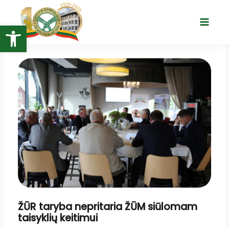
Pereiti
prie
Open toolbar
Main
turinio
Menu
ŽŪR taryba nepritaria ŽŪM siūlomam
taisyklių keitimui