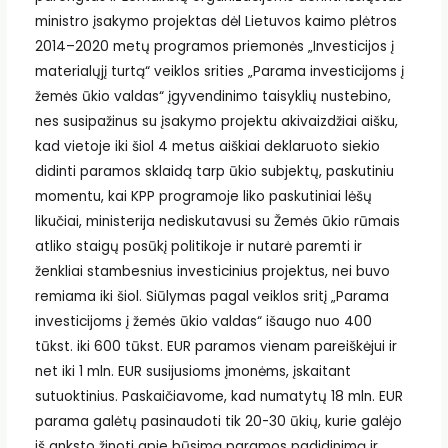
ministro įsakymo projektas dėl Lietuvos kaimo plėtros
2014–2020 metų programos priemonės „Investicijos į
materialųjį turtą“ veiklos srities „Parama investicijoms į
žemės ūkio valdas“ įgyvendinimo taisyklių nustebino,
nes susipažinus su įsakymo projektu akivaizdžiai aišku,
kad vietoje iki šiol 4 metus aiškiai deklaruoto siekio
didinti paramos sklaidą tarp ūkio subjektų, paskutiniu
momentu, kai KPP programoje liko paskutiniai lėšų
likučiai, ministerija nediskutavusi su Žemės ūkio rūmais
atliko staigų posūkį politikoje ir nutarė paremti ir
ženkliai stambesnius investicinius projektus, nei buvo
remiama iki šiol. Siūlymas pagal veiklos sritį „Parama
investicijoms į žemės ūkio valdas“ išaugo nuo 400
tūkst. iki 600 tūkst. EUR paramos vienam pareiškėjui ir
net iki 1 mln. EUR susijusioms įmonėms, įskaitant
sutuoktinius. Paskaičiavome, kad numatytų 18 mln. EUR
parama galėtų pasinaudoti tik 20-30 ūkių, kurie galėjo
iš anksto žinoti apie būsimą paramos padidinimą ir