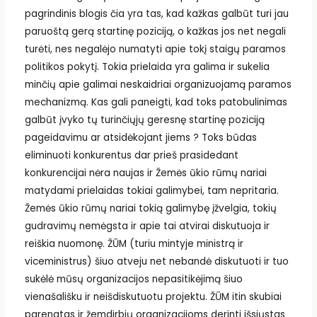
pagrindinis blogis čia yra tas, kad kažkas galbūt turi jau
paruoštą gerą startinę poziciją, o kažkas jos net negali
turėti, nes negalėjo numatyti apie tokį staigų paramos
politikos pokytį. Tokia prielaida yra galima ir sukelia
minčių apie galimai neskaidriai organizuojamą paramos
mechanizmą. Kas gali paneigti, kad toks patobulinimas
galbūt įvyko tų turinčiųjų geresnę startinę poziciją
pageidavimu ar atsidėkojant jiems ? Toks būdas
eliminuoti konkurentus dar prieš prasidedant
konkurencijai nėra naujas ir Žemės ūkio rūmų nariai
matydami prielaidas tokiai galimybei, tam nepritaria.
Žemės ūkio rūmų nariai tokią galimybę įžvelgia, tokių
gudravimų nemėgsta ir apie tai atvirai diskutuoja ir
reiškia nuomonę. ŽŪM (turiu mintyje ministrą ir
viceministrus) šiuo atveju net nebandė diskutuoti ir tuo
sukėlė mūsų organizacijos nepasitikėjimą šiuo
vienašališku ir neišdiskutuotu projektu. ŽŪM itin skubiai
parengtas ir žemdirbių organizacijoms derinti išsiųstas